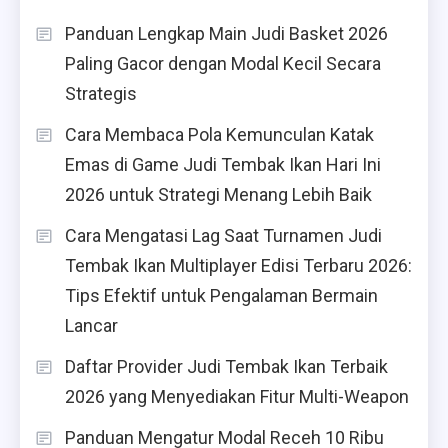
Panduan Lengkap Main Judi Basket 2026
Paling Gacor dengan Modal Kecil Secara
Strategis
Cara Membaca Pola Kemunculan Katak
Emas di Game Judi Tembak Ikan Hari Ini
2026 untuk Strategi Menang Lebih Baik
Cara Mengatasi Lag Saat Turnamen Judi
Tembak Ikan Multiplayer Edisi Terbaru 2026:
Tips Efektif untuk Pengalaman Bermain
Lancar
Daftar Provider Judi Tembak Ikan Terbaik
2026 yang Menyediakan Fitur Multi-Weapon
Panduan Mengatur Modal Receh 10 Ribu