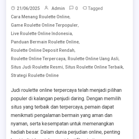
0
Tagged
21/06/2025
Admin
,
Cara Menang Roulette Online
,
Game Roulette Online Terpopuler
,
Live Roulette Online Indonesia
,
Panduan Bermain Roulette Online
,
Roulette Online Deposit Rendah
,
,
Roulette Online Terpercaya
Roulette Online Uang Asli
,
,
Situs Judi Roulette Resmi
Situs Roulette Online Terbaik
Strategi Roulette Online
Judi roulette online terpercaya telah menjadi pilihan
populer di kalangan penjudi daring. Dengan memilih
situs yang terbaik dan terpercaya, pemain dapat
menikmati pengalaman bermain yang aman dan
nyaman, serta kesempatan untuk memenangkan
hadiah besar. Dalam dunia perjudian online, penting