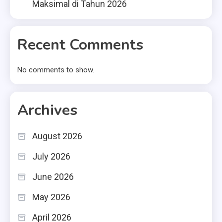
Maksimal di Tahun 2026
Recent Comments
No comments to show.
Archives
August 2026
July 2026
June 2026
May 2026
April 2026