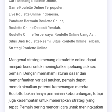
,
Cara Menang Roulette Online
,
Game Roulette Online Terpopuler
,
Live Roulette Online Indonesia
,
Panduan Bermain Roulette Online
,
Roulette Online Deposit Rendah
,
,
Roulette Online Terpercaya
Roulette Online Uang Asli
,
,
Situs Judi Roulette Resmi
Situs Roulette Online Terbaik
Strategi Roulette Online
Mengenal strategi menang di roulette online dapat
menjadi kunci untuk meningkatkan peluang sukses
pemain. Dengan memahami aturan dasar dan
memanfaatkan variasi taruhan, pemain dapat
memaksimalkan potensi kemenangan mereka.
Roulette bukan hanya permainan keberuntungan, tetapi
juga kesempatan untuk menerapkan strategi yang
tepat. Pemain sering mencari cara untuk meningkatkan