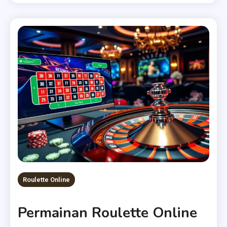
Roulette Online
Permainan Roulette Online