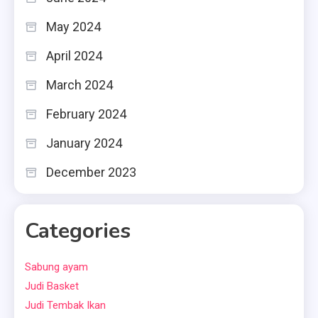
May 2024
April 2024
March 2024
February 2024
January 2024
December 2023
Categories
Sabung ayam
Judi Basket
Judi Tembak Ikan