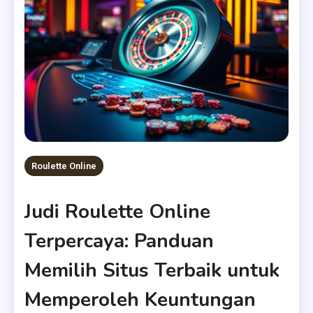
Roulette Online
Judi Roulette Online
Terpercaya: Panduan
Memilih Situs Terbaik untuk
Memperoleh Keuntungan