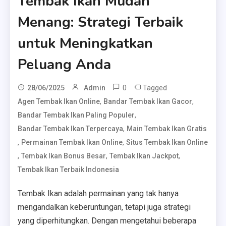
Tembak Ikan Mudah
Menang: Strategi Terbaik
untuk Meningkatkan
Peluang Anda
0
Tagged
28/06/2025
Admin
,
,
Agen Tembak Ikan Online
Bandar Tembak Ikan Gacor
,
Bandar Tembak Ikan Paling Populer
,
Bandar Tembak Ikan Terpercaya
Main Tembak Ikan Gratis
,
,
Permainan Tembak Ikan Online
Situs Tembak Ikan Online
,
,
,
Tembak Ikan Bonus Besar
Tembak Ikan Jackpot
Tembak Ikan Terbaik Indonesia
Tembak Ikan adalah permainan yang tak hanya
mengandalkan keberuntungan, tetapi juga strategi
yang diperhitungkan. Dengan mengetahui beberapa