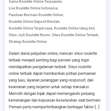
,
Game Roulette Online Terpopuler
,
Live Roulette Online Indonesia
,
Panduan Bermain Roulette Online
,
Roulette Online Deposit Rendah
,
,
Roulette Online Terpercaya
Roulette Online Uang Asli
,
,
Situs Judi Roulette Resmi
Situs Roulette Online Terbaik
Strategi Roulette Online
Dalam dunia perjudian online, mencari situs roulette
terbaik menjadi penting bagi pemain yang ingin
mendapatkan pengalaman terbaik. Situs roulette
online terbaik dapat memberikan pilihan permainan
yang luas, layanan pelanggan yang responsif, dan
keamanan yang terjamin untuk setiap transaksi.
Memilih dengan bijak dapat memengaruhi peluang
kemenangan dan kepuasan keseluruhan saat bermain.
Pemain perlu mempertimbangkan berbagai faktor […]