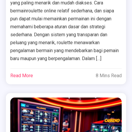
yang paling menarik dan mudah diakses. Cara
bermainroulette online relatif sederhana, dan siapa
pun dapat mulai memainkan permainan ini dengan
memahami beberapa aturan dasar dan strategi
sederhana. Dengan sistem yang transparan dan
peluang yang menarik, roulette menawarkan
pengalaman bermain yang mendebarkan bagi pemain
baru maupun yang berpengalaman. Dalam […]
Read More
8 Mins Read