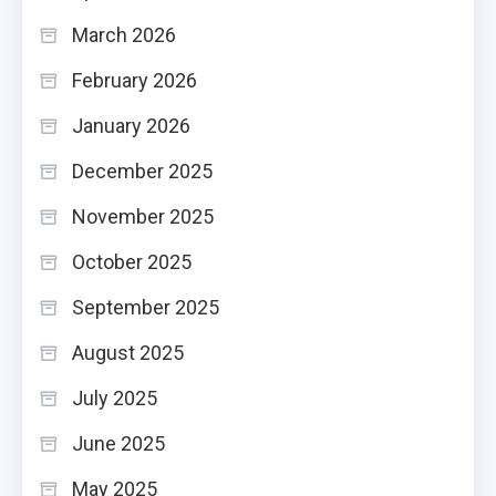
March 2026
February 2026
January 2026
December 2025
November 2025
October 2025
September 2025
August 2025
July 2025
June 2025
May 2025