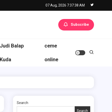
07 Aug, 2026
7:37:39 AM
Subscribe
Judi Balap
ceme
Kuda
online
Search
Search