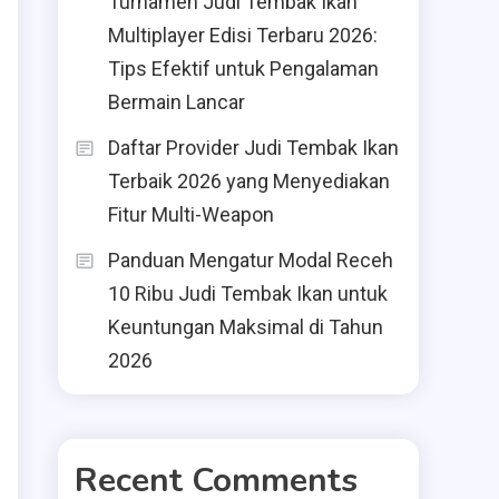
Turnamen Judi Tembak Ikan
Multiplayer Edisi Terbaru 2026:
Tips Efektif untuk Pengalaman
Bermain Lancar
Daftar Provider Judi Tembak Ikan
Terbaik 2026 yang Menyediakan
Fitur Multi-Weapon
Panduan Mengatur Modal Receh
g
10 Ribu Judi Tembak Ikan untuk
Keuntungan Maksimal di Tahun
2026
Recent Comments