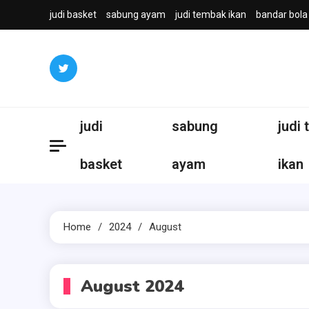
Skip
judi basket
sabung ayam
judi tembak ikan
bandar bola
to
content
judi
sabung
judi
basket
ayam
ikan
Home
2024
August
August 2024