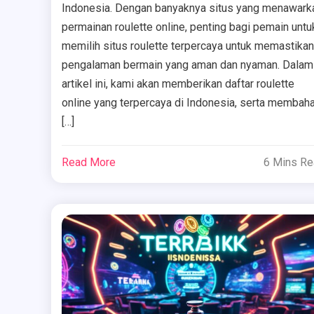
Indonesia. Dengan banyaknya situs yang menawark
permainan roulette online, penting bagi pemain untu
memilih situs roulette terpercaya untuk memastikan
pengalaman bermain yang aman dan nyaman. Dalam
artikel ini, kami akan memberikan daftar roulette
online yang terpercaya di Indonesia, serta membah
[…]
Read More
6 Mins R