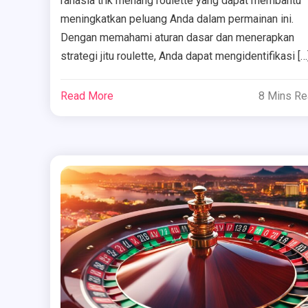
rahasia trik menang roulette yang dapat membantu
meningkatkan peluang Anda dalam permainan ini.
Dengan memahami aturan dasar dan menerapkan
strategi jitu roulette, Anda dapat mengidentifikasi […
Read More
8 Mins R