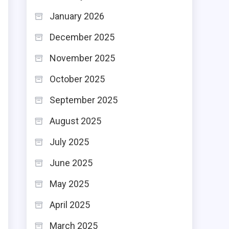
January 2026
December 2025
November 2025
October 2025
September 2025
August 2025
July 2025
June 2025
May 2025
April 2025
March 2025