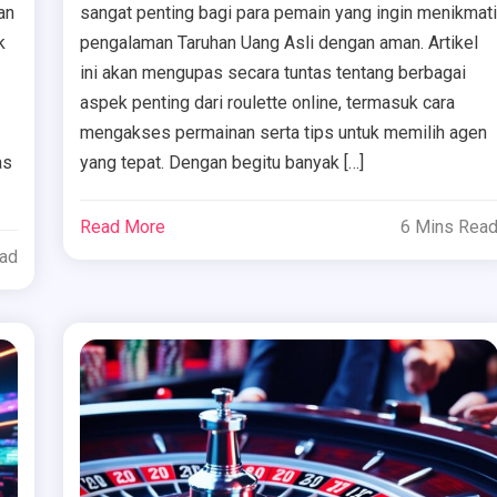
an
sangat penting bagi para pemain yang ingin menikmat
k
pengalaman Taruhan Uang Asli dengan aman. Artikel
ini akan mengupas secara tuntas tentang berbagai
aspek penting dari roulette online, termasuk cara
mengakses permainan serta tips untuk memilih agen
as
yang tepat. Dengan begitu banyak […]
Read More
6 Mins Rea
ead