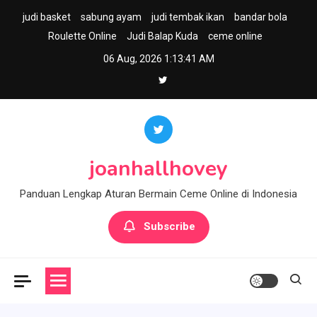
Skip
judi basket
sabung ayam
judi tembak ikan
bandar bola
to
Roulette Online
Judi Balap Kuda
ceme online
content
06 Aug, 2026
1:13:42 AM
joanhallhovey
Panduan Lengkap Aturan Bermain Ceme Online di Indonesia
Subscribe