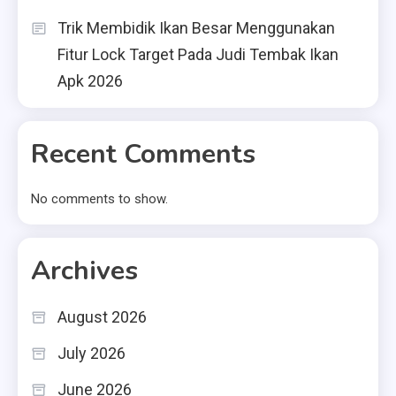
Trik Membidik Ikan Besar Menggunakan
Fitur Lock Target Pada Judi Tembak Ikan
Apk 2026
Recent Comments
No comments to show.
Archives
August 2026
July 2026
June 2026