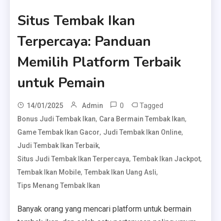
Situs Tembak Ikan
Terpercaya: Panduan
Memilih Platform Terbaik
untuk Pemain
0
Tagged
14/01/2025
Admin
,
,
Bonus Judi Tembak Ikan
Cara Bermain Tembak Ikan
,
,
Game Tembak Ikan Gacor
Judi Tembak Ikan Online
,
Judi Tembak Ikan Terbaik
,
,
Situs Judi Tembak Ikan Terpercaya
Tembak Ikan Jackpot
,
,
Tembak Ikan Mobile
Tembak Ikan Uang Asli
Tips Menang Tembak Ikan
Banyak orang yang mencari platform untuk bermain