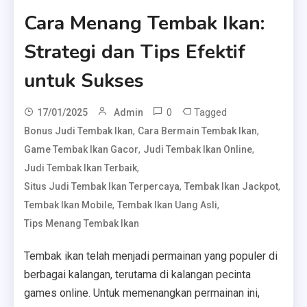
Cara Menang Tembak Ikan:
Strategi dan Tips Efektif
untuk Sukses
0
Tagged
17/01/2025
Admin
,
,
Bonus Judi Tembak Ikan
Cara Bermain Tembak Ikan
,
,
Game Tembak Ikan Gacor
Judi Tembak Ikan Online
,
Judi Tembak Ikan Terbaik
,
,
Situs Judi Tembak Ikan Terpercaya
Tembak Ikan Jackpot
,
,
Tembak Ikan Mobile
Tembak Ikan Uang Asli
Tips Menang Tembak Ikan
Tembak ikan telah menjadi permainan yang populer di
berbagai kalangan, terutama di kalangan pecinta
games online. Untuk memenangkan permainan ini,