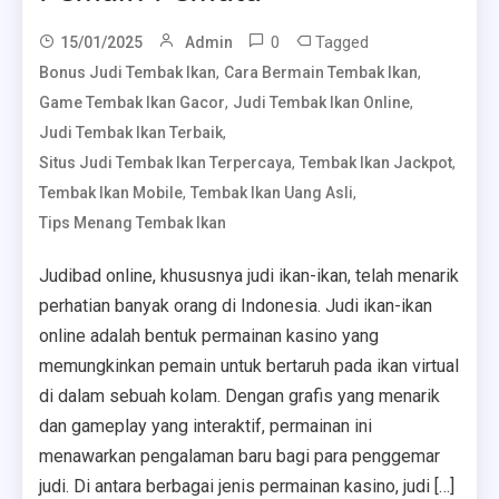
0
Tagged
15/01/2025
Admin
,
,
Bonus Judi Tembak Ikan
Cara Bermain Tembak Ikan
,
,
Game Tembak Ikan Gacor
Judi Tembak Ikan Online
,
Judi Tembak Ikan Terbaik
,
,
Situs Judi Tembak Ikan Terpercaya
Tembak Ikan Jackpot
,
,
Tembak Ikan Mobile
Tembak Ikan Uang Asli
Tips Menang Tembak Ikan
Judibad online, khususnya judi ikan-ikan, telah menarik
perhatian banyak orang di Indonesia. Judi ikan-ikan
online adalah bentuk permainan kasino yang
memungkinkan pemain untuk bertaruh pada ikan virtual
di dalam sebuah kolam. Dengan grafis yang menarik
dan gameplay yang interaktif, permainan ini
menawarkan pengalaman baru bagi para penggemar
judi. Di antara berbagai jenis permainan kasino, judi […]