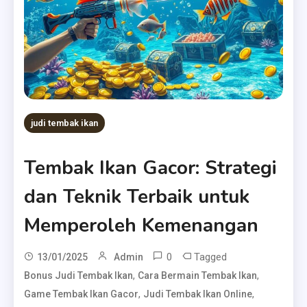
judi tembak ikan
Tembak Ikan Gacor: Strategi
dan Teknik Terbaik untuk
Memperoleh Kemenangan
0
Tagged
13/01/2025
Admin
,
,
Bonus Judi Tembak Ikan
Cara Bermain Tembak Ikan
,
,
Game Tembak Ikan Gacor
Judi Tembak Ikan Online