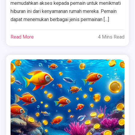
memudahkan akses kepada pemain untuk menikmati
hiburan ini dari kenyamanan rumah mereka. Pemain
dapat menemukan berbagai jenis permainan […]
Read More
4 Mins Read