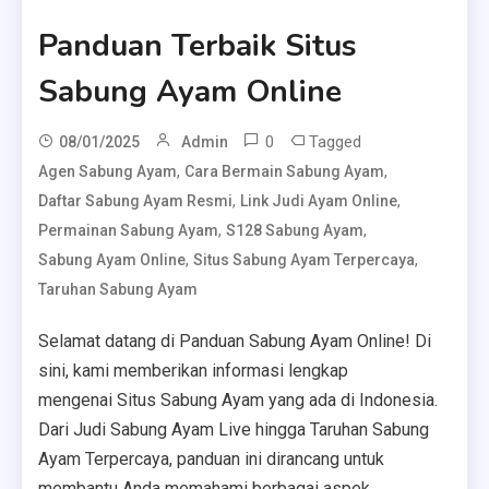
Panduan Terbaik Situs
Sabung Ayam Online
0
Tagged
08/01/2025
Admin
,
,
Agen Sabung Ayam
Cara Bermain Sabung Ayam
,
,
Daftar Sabung Ayam Resmi
Link Judi Ayam Online
,
,
Permainan Sabung Ayam
S128 Sabung Ayam
,
,
Sabung Ayam Online
Situs Sabung Ayam Terpercaya
Taruhan Sabung Ayam
Selamat datang di Panduan Sabung Ayam Online! Di
sini, kami memberikan informasi lengkap
mengenai Situs Sabung Ayam yang ada di Indonesia.
Dari Judi Sabung Ayam Live hingga Taruhan Sabung
Ayam Terpercaya, panduan ini dirancang untuk
membantu Anda memahami berbagai aspek