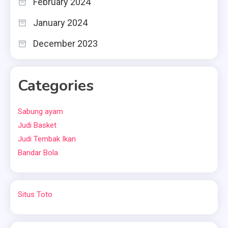
February 2024
January 2024
December 2023
Categories
Sabung ayam
Judi Basket
Judi Tembak Ikan
Bandar Bola
Situs Toto