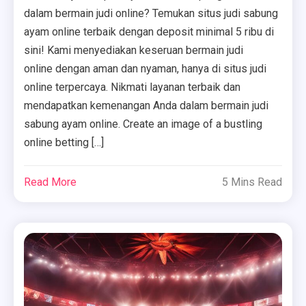
dalam bermain judi online? Temukan situs judi sabung
ayam online terbaik dengan deposit minimal 5 ribu di
sini! Kami menyediakan keseruan bermain judi
online dengan aman dan nyaman, hanya di situs judi
online terpercaya. Nikmati layanan terbaik dan
mendapatkan kemenangan Anda dalam bermain judi
sabung ayam online. Create an image of a bustling
online betting […]
Read More
5 Mins Read