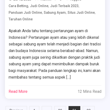
,
,
,
Cara Betting
Judi Online
Judi Terbaik 2023
,
,
,
Panduan Judi Online
Sabung Ayam
Situs Judi Online
Taruhan Online
Apakah Anda tahu tentang pertarungan ayam di
Indonesia? Pertarungan ayam atau yang lebih dikenal
sebagai sabung ayam telah menjadi bagian dari tradisi
dan budaya Indonesia selama berabad-abad. Namun,
sabung ayam juga sering dikaitkan dengan praktik judi
sabung ayam yang dapat menimbulkan dampak buruk
bagi masyarakat. Pada panduan lengkap ini, kami akan
membahas tentang semua aspek […]
Read More
12 Mins Read