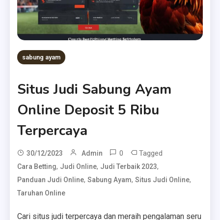
sabung ayam
Situs Judi Sabung Ayam
Online Deposit 5 Ribu
Terpercaya
0
Tagged
30/12/2023
Admin
,
,
,
Cara Betting
Judi Online
Judi Terbaik 2023
,
,
,
Panduan Judi Online
Sabung Ayam
Situs Judi Online
Taruhan Online
Cari situs judi terpercaya dan meraih pengalaman seru