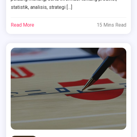
statistik, analisis, strategi […]
Read More
15 Mins Read