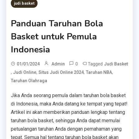
judi basket
Panduan Taruhan Bola
Basket untuk Pemula
Indonesia
0
Tagged
01/01/2024
Admin
Judi Basket
,
,
,
,
Judi Online
Situs Judi Online 2024
Taruhan NBA
Taruhan Olahraga
Jika Anda seorang pemula dalam taruhan bola basket
di Indonesia, maka Anda datang ke tempat yang tepat!
Artikel ini akan memberikan panduan lengkap tentang
taruhan bola basket, sehingga Anda dapat memulai
petualangan taruhan Anda dengan pemahaman yang
tepat. Semua hal tentang taruhan bola basket akan