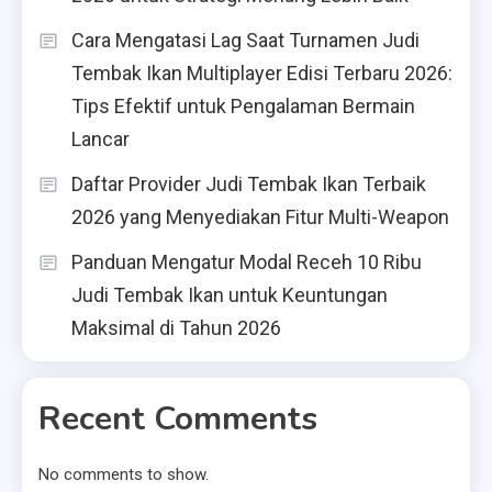
Cara Mengatasi Lag Saat Turnamen Judi
Tembak Ikan Multiplayer Edisi Terbaru 2026:
Tips Efektif untuk Pengalaman Bermain
Lancar
Daftar Provider Judi Tembak Ikan Terbaik
2026 yang Menyediakan Fitur Multi-Weapon
Panduan Mengatur Modal Receh 10 Ribu
Judi Tembak Ikan untuk Keuntungan
Maksimal di Tahun 2026
Recent Comments
No comments to show.