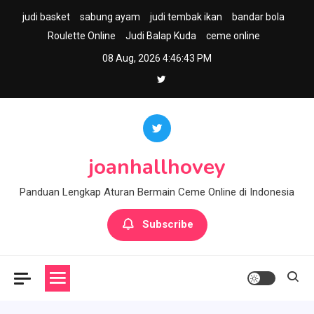
Skip
judi basket
sabung ayam
judi tembak ikan
bandar bola
to
Roulette Online
Judi Balap Kuda
ceme online
content
08 Aug, 2026
4:46:44 PM
joanhallhovey
Panduan Lengkap Aturan Bermain Ceme Online di Indonesia
Subscribe