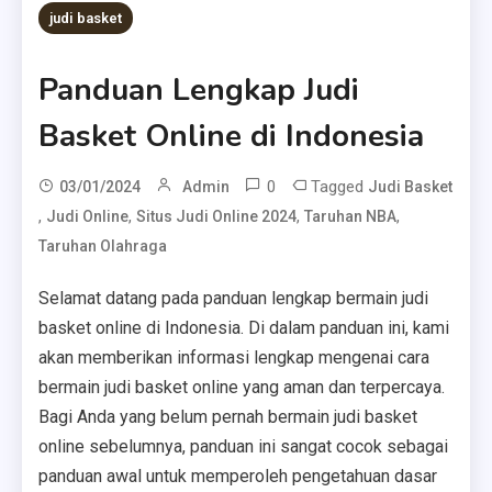
judi basket
Panduan Lengkap Judi
Basket Online di Indonesia
0
Tagged
03/01/2024
Admin
Judi Basket
,
,
,
,
Judi Online
Situs Judi Online 2024
Taruhan NBA
Taruhan Olahraga
Selamat datang pada panduan lengkap bermain judi
basket online di Indonesia. Di dalam panduan ini, kami
akan memberikan informasi lengkap mengenai cara
bermain judi basket online yang aman dan terpercaya.
Bagi Anda yang belum pernah bermain judi basket
online sebelumnya, panduan ini sangat cocok sebagai
panduan awal untuk memperoleh pengetahuan dasar