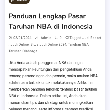
judi basket
Panduan Lengkap Pasar
Taruhan NBA di Indonesia
0
Tagged
02/01/2024
Admin
Judi Basket
,
,
,
,
Judi Online
Situs Judi Online 2024
Taruhan NBA
Taruhan Olahraga
Jika Anda adalah penggemar NBA dan ingin
mendapatkan keuntungan dari pengetahuan Anda
tentang pertandingan dan pemain, maka taruhan NBA
adalah cara terbaik untuk melakukannya. Artikel ini
memberikan panduan lengkap tentang pasar taruhan
NBA di Indonesia. Dalam artikel ini, Anda akan
menemukan tips dan strategi untuk meningkatkan
peluang menang, serta informasi tentang prediksi,