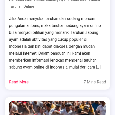
Taruhan Online
Jika Anda menyukai taruhan dan sedang mencari
pengalaman baru, maka taruhan sabung ayam online
bisa menjadi pilihan yang menarik. Taruhan sabung
ayam adalah aktivitas yang cukup populer di
Indonesia dan kini dapat diakses dengan mudah
melalui internet. Dalam panduan ini, kami akan
memberikan informasi lengkap mengenai taruhan
sabung ayam online di Indonesia, mulai dari cara […]
Read More
7 Mins Read