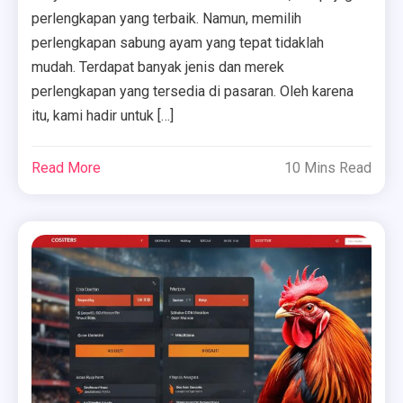
perlengkapan yang terbaik. Namun, memilih
perlengkapan sabung ayam yang tepat tidaklah
mudah. Terdapat banyak jenis dan merek
perlengkapan yang tersedia di pasaran. Oleh karena
itu, kami hadir untuk […]
Read More
10 Mins Read