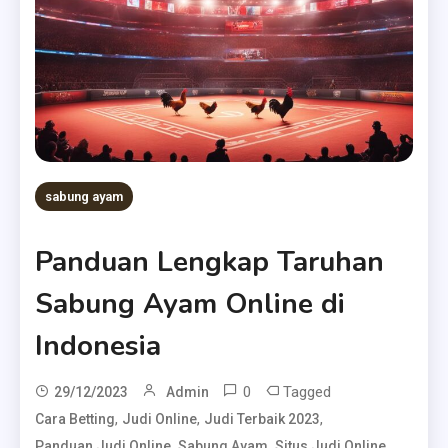
sabung ayam
Panduan Lengkap Taruhan
Sabung Ayam Online di
Indonesia
0
Tagged
29/12/2023
Admin
,
,
,
Cara Betting
Judi Online
Judi Terbaik 2023
,
,
,
Panduan Judi Online
Sabung Ayam
Situs Judi Online