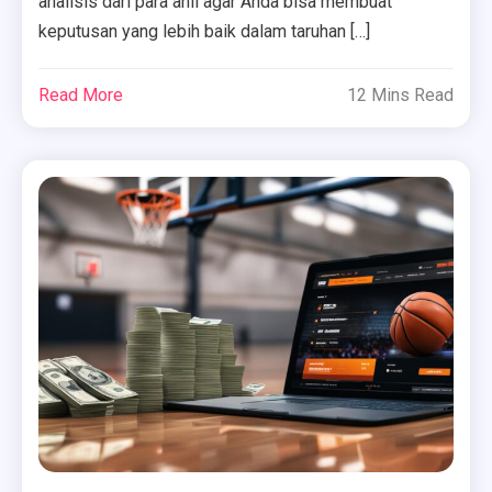
analisis dari para ahli agar Anda bisa membuat
keputusan yang lebih baik dalam taruhan […]
Read More
12 Mins Read