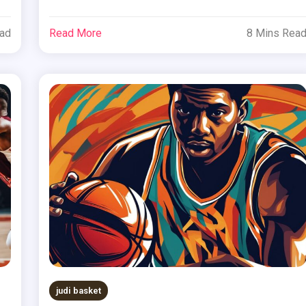
ead
Read More
8 Mins Rea
judi basket