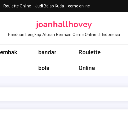
Roulette Online
Judi Balap Kuda
ceme online
joanhallhovey
Panduan Lengkap Aturan Bermain Ceme Online di Indonesia
 tembak
bandar
Roulette
bola
Online