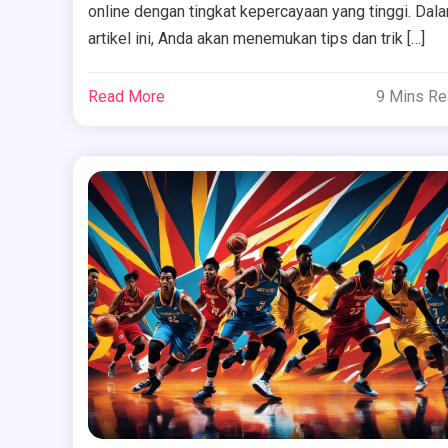
online dengan tingkat kepercayaan yang tinggi. Dal
artikel ini, Anda akan menemukan tips dan trik […]
Read More
9 Mins R