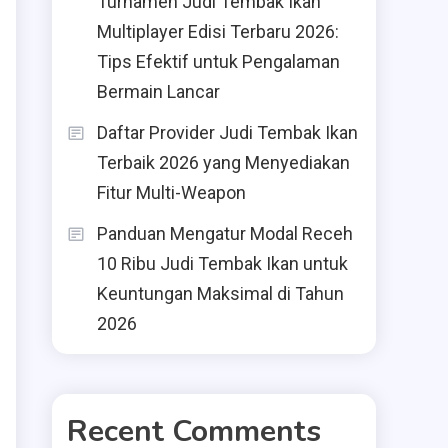
Turnamen Judi Tembak Ikan
Multiplayer Edisi Terbaru 2026:
Tips Efektif untuk Pengalaman
Bermain Lancar
Daftar Provider Judi Tembak Ikan
,
Terbaik 2026 yang Menyediakan
Fitur Multi-Weapon
Panduan Mengatur Modal Receh
10 Ribu Judi Tembak Ikan untuk
Keuntungan Maksimal di Tahun
2026
Recent Comments