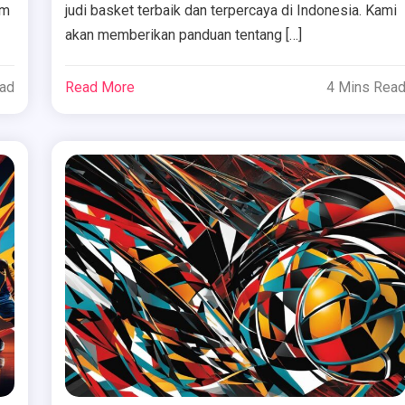
am
judi basket terbaik dan terpercaya di Indonesia. Kami
akan memberikan panduan tentang […]
ead
Read More
4 Mins Rea