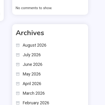
No comments to show.
d
Archives
August 2026
July 2026
June 2026
May 2026
April 2026
March 2026
February 2026