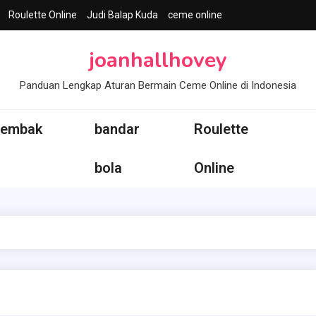
Roulette Online
Judi Balap Kuda
ceme online
joanhallhovey
Panduan Lengkap Aturan Bermain Ceme Online di Indonesia
 tembak
bandar
Roulette
bola
Online