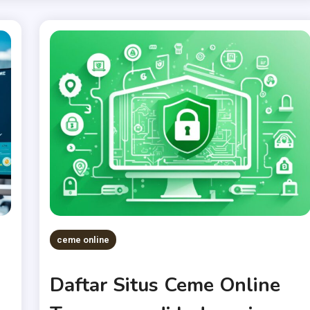
ceme online
Daftar Situs Ceme Online