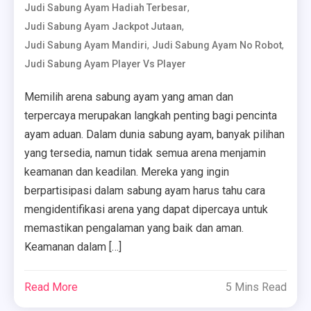
,
Judi Sabung Ayam Hadiah Terbesar
,
Judi Sabung Ayam Jackpot Jutaan
,
,
Judi Sabung Ayam Mandiri
Judi Sabung Ayam No Robot
Judi Sabung Ayam Player Vs Player
Memilih arena sabung ayam yang aman dan
terpercaya merupakan langkah penting bagi pencinta
ayam aduan. Dalam dunia sabung ayam, banyak pilihan
yang tersedia, namun tidak semua arena menjamin
keamanan dan keadilan. Mereka yang ingin
berpartisipasi dalam sabung ayam harus tahu cara
mengidentifikasi arena yang dapat dipercaya untuk
memastikan pengalaman yang baik dan aman.
Keamanan dalam […]
Read More
5 Mins Read