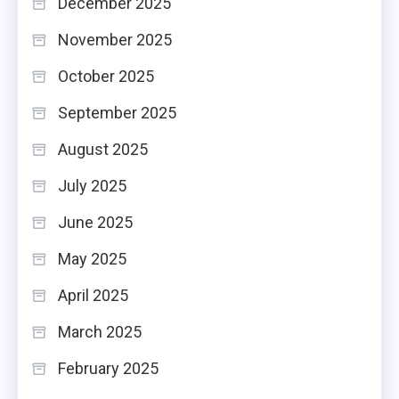
December 2025
November 2025
October 2025
September 2025
August 2025
July 2025
June 2025
May 2025
April 2025
March 2025
February 2025