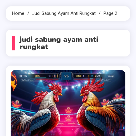
Home
Judi Sabung Ayam Anti Rungkat
Page 2
judi sabung ayam anti
rungkat