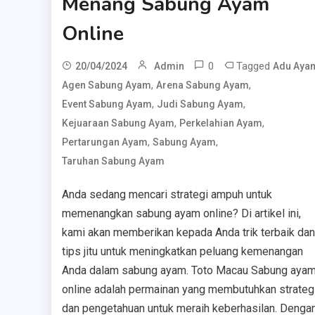
Menang Sabung Ayam
Online
0
Tagged
20/04/2024
Admin
Adu Aya
,
,
Agen Sabung Ayam
Arena Sabung Ayam
,
,
Event Sabung Ayam
Judi Sabung Ayam
,
,
Kejuaraan Sabung Ayam
Perkelahian Ayam
,
,
Pertarungan Ayam
Sabung Ayam
Taruhan Sabung Ayam
Anda sedang mencari strategi ampuh untuk
memenangkan sabung ayam online? Di artikel ini,
kami akan memberikan kepada Anda trik terbaik dan
tips jitu untuk meningkatkan peluang kemenangan
Anda dalam sabung ayam. Toto Macau Sabung aya
online adalah permainan yang membutuhkan strateg
dan pengetahuan untuk meraih keberhasilan. Denga