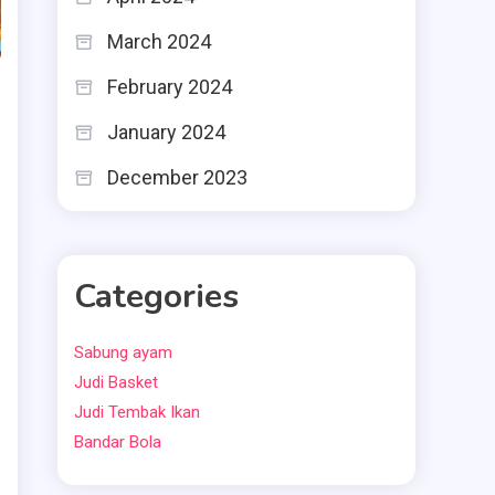
March 2024
February 2024
January 2024
December 2023
Categories
Sabung ayam
Judi Basket
Judi Tembak Ikan
Bandar Bola