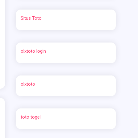
Situs Toto
olxtoto login
d
olxtoto
toto togel