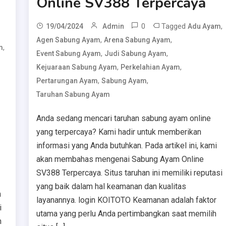
Online SV388 Terpercaya
0
Tagged
,
19/04/2024
Admin
Adu Ayam
,
,
Agen Sabung Ayam
Arena Sabung Ayam
,
m
,
,
Event Sabung Ayam
Judi Sabung Ayam
,
,
Kejuaraan Sabung Ayam
Perkelahian Ayam
,
,
Pertarungan Ayam
Sabung Ayam
Taruhan Sabung Ayam
Anda sedang mencari taruhan sabung ayam online
yang terpercaya? Kami hadir untuk memberikan
informasi yang Anda butuhkan. Pada artikel ini, kami
akan membahas mengenai Sabung Ayam Online
SV388 Terpercaya. Situs taruhan ini memiliki reputasi
yang baik dalam hal keamanan dan kualitas
m
layanannya. login KOITOTO Keamanan adalah faktor
i
utama yang perlu Anda pertimbangkan saat memilih
n