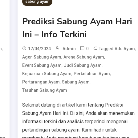
sabung ayam
Prediksi Sabung Ayam Hari
Ini – Info Terkini
,
0
Tagged
,
m
17/04/2024
Admin
Adu Ayam
,
,
Agen Sabung Ayam
Arena Sabung Ayam
,
,
Event Sabung Ayam
Judi Sabung Ayam
,
,
Kejuaraan Sabung Ayam
Perkelahian Ayam
,
,
Pertarungan Ayam
Sabung Ayam
Taruhan Sabung Ayam
Selamat datang di artikel kami tentang Prediksi
Sabung Ayam Hari Ini. Di sini, Anda akan menemukan
informasi terkini dan analisis terperinci mengenai
m
pertandingan sabung ayam. Kami hadir untuk