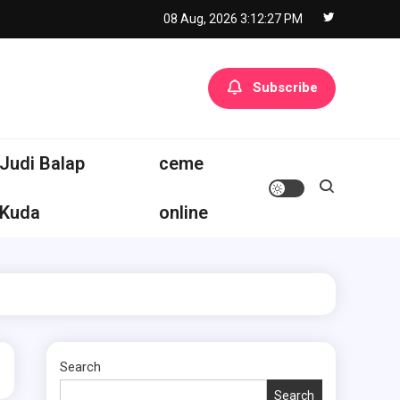
08 Aug, 2026
3:12:29 PM
Subscribe
Judi Balap
ceme
Kuda
online
Search
Search