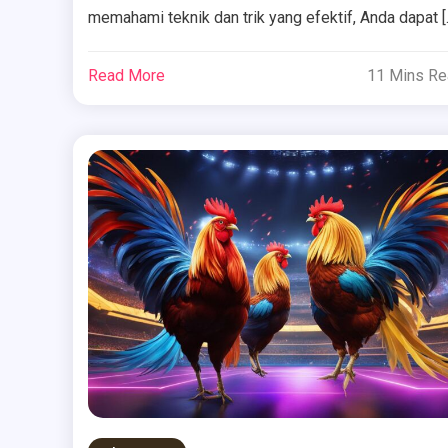
memahami teknik dan trik yang efektif, Anda dapat [
Read More
11 Mins R