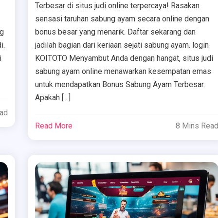
Terbesar di situs judi online terpercaya! Rasakan
sensasi taruhan sabung ayam secara online dengan
g
bonus besar yang menarik. Daftar sekarang dan
i.
jadilah bagian dari keriaan sejati sabung ayam. login
i
KOITOTO Menyambut Anda dengan hangat, situs judi
sabung ayam online menawarkan kesempatan emas
untuk mendapatkan Bonus Sabung Ayam Terbesar.
Apakah […]
ead
Read More
8 Mins Rea