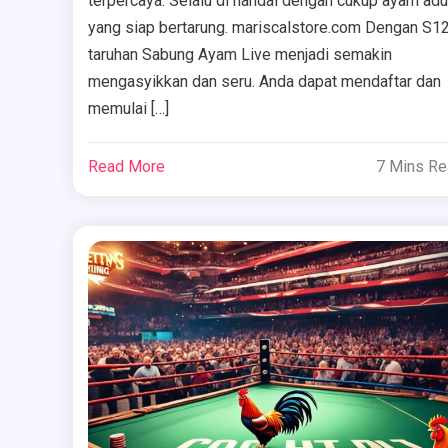
terpercaya. Selalu di handai dengan cukup ayam ad
yang siap bertarung. mariscalstore.com Dengan S12
taruhan Sabung Ayam Live menjadi semakin
mengasyikkan dan seru. Anda dapat mendaftar dan
memulai […]
Read More
7 Mins R