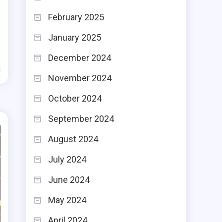
February 2025
January 2025
December 2024
d
November 2024
October 2024
September 2024
August 2024
July 2024
June 2024
May 2024
April 2024