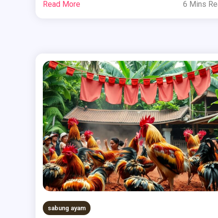
Read More
6 Mins R
sabung ayam