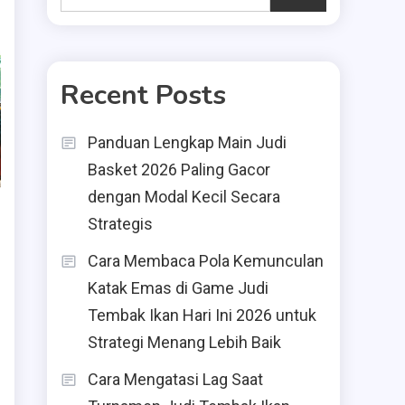
Recent Posts
Panduan Lengkap Main Judi
Basket 2026 Paling Gacor
dengan Modal Kecil Secara
Strategis
Cara Membaca Pola Kemunculan
Katak Emas di Game Judi
Tembak Ikan Hari Ini 2026 untuk
Strategi Menang Lebih Baik
Cara Mengatasi Lag Saat