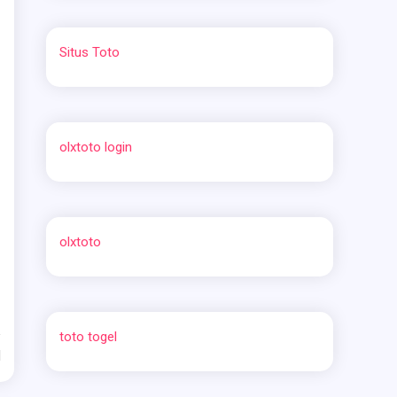
Situs Toto
olxtoto login
olxtoto
toto togel
d