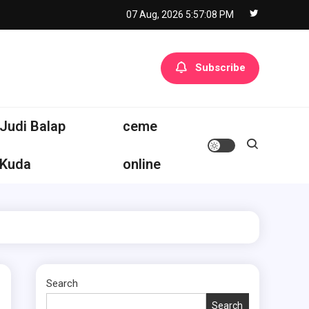
07 Aug, 2026
5:57:09 PM
Subscribe
Judi Balap
ceme
Kuda
online
Search
Search