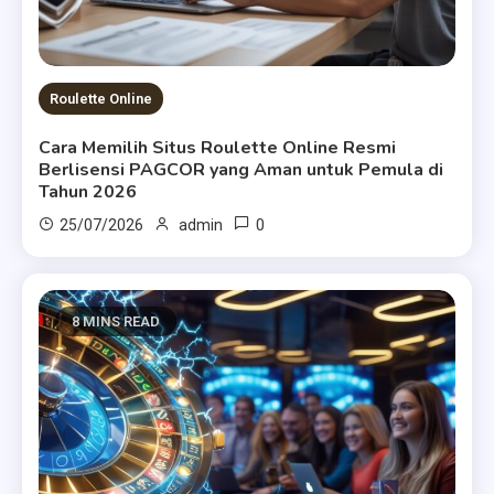
Roulette Online
Cara Memilih Situs Roulette Online Resmi
Berlisensi PAGCOR yang Aman untuk Pemula di
Tahun 2026
0
25/07/2026
admin
8 MINS READ