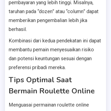
pembayaran yang lebih tinggi. Misalnya,
taruhan pada “dozen” atau “column” dapat
memberikan pengembalian lebih jika
berhasil.
Kombinasi dari kedua pendekatan ini dapat
membantu pemain menyesuaikan risiko
dan potensi keuntungan sesuai dengan
preferensi pribadi mereka.
Tips Optimal Saat
Bermain Roulette Online
Menguasai permainan roulette online