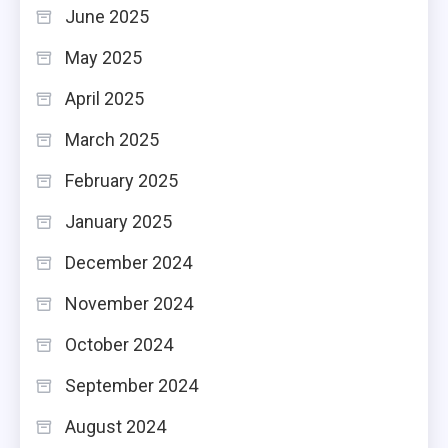
June 2025
May 2025
April 2025
March 2025
February 2025
January 2025
December 2024
November 2024
October 2024
September 2024
August 2024