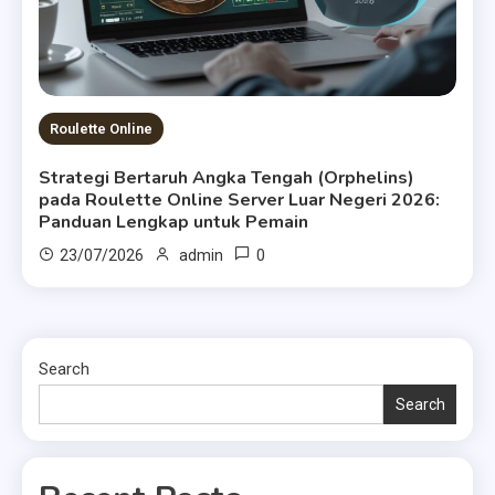
Roulette Online
Strategi Bertaruh Angka Tengah (Orphelins)
pada Roulette Online Server Luar Negeri 2026:
Panduan Lengkap untuk Pemain
0
23/07/2026
admin
Search
Search