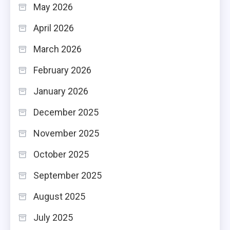
May 2026
April 2026
March 2026
February 2026
January 2026
December 2025
November 2025
October 2025
September 2025
August 2025
July 2025