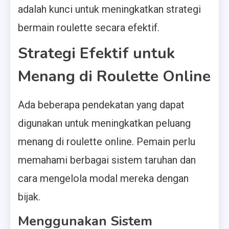
adalah kunci untuk meningkatkan strategi
bermain roulette secara efektif.
Strategi Efektif untuk
Menang di Roulette Online
Ada beberapa pendekatan yang dapat
digunakan untuk meningkatkan peluang
menang di roulette online. Pemain perlu
memahami berbagai sistem taruhan dan
cara mengelola modal mereka dengan
bijak.
Menggunakan Sistem