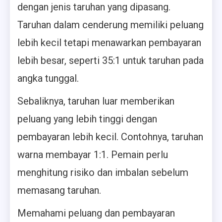
dengan jenis taruhan yang dipasang.
Taruhan dalam cenderung memiliki peluang
lebih kecil tetapi menawarkan pembayaran
lebih besar, seperti 35:1 untuk taruhan pada
angka tunggal.
Sebaliknya, taruhan luar memberikan
peluang yang lebih tinggi dengan
pembayaran lebih kecil. Contohnya, taruhan
warna membayar 1:1. Pemain perlu
menghitung risiko dan imbalan sebelum
memasang taruhan.
Memahami peluang dan pembayaran