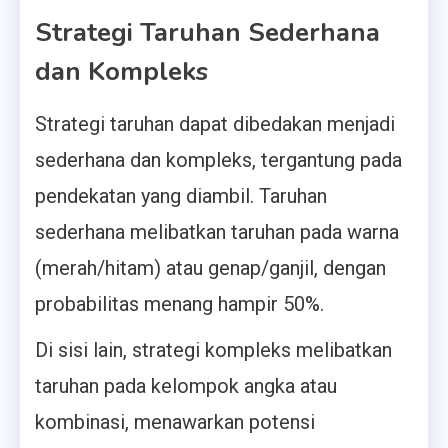
Strategi Taruhan Sederhana
dan Kompleks
Strategi taruhan dapat dibedakan menjadi
sederhana dan kompleks, tergantung pada
pendekatan yang diambil. Taruhan
sederhana melibatkan taruhan pada warna
(merah/hitam) atau genap/ganjil, dengan
probabilitas menang hampir 50%.
Di sisi lain, strategi kompleks melibatkan
taruhan pada kelompok angka atau
kombinasi, menawarkan potensi