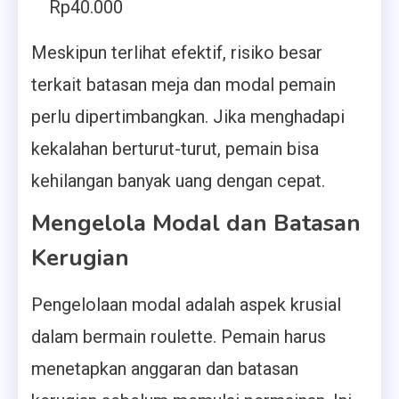
Rp40.000
Meskipun terlihat efektif, risiko besar
terkait batasan meja dan modal pemain
perlu dipertimbangkan. Jika menghadapi
kekalahan berturut-turut, pemain bisa
kehilangan banyak uang dengan cepat.
Mengelola Modal dan Batasan
Kerugian
Pengelolaan modal adalah aspek krusial
dalam bermain roulette. Pemain harus
menetapkan anggaran dan batasan