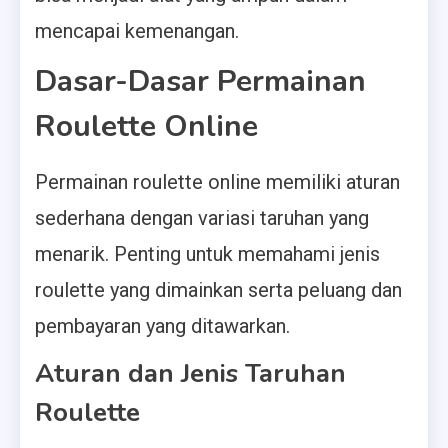
mencapai kemenangan.
Dasar-Dasar Permainan
Roulette Online
Permainan roulette online memiliki aturan
sederhana dengan variasi taruhan yang
menarik. Penting untuk memahami jenis
roulette yang dimainkan serta peluang dan
pembayaran yang ditawarkan.
Aturan dan Jenis Taruhan
Roulette