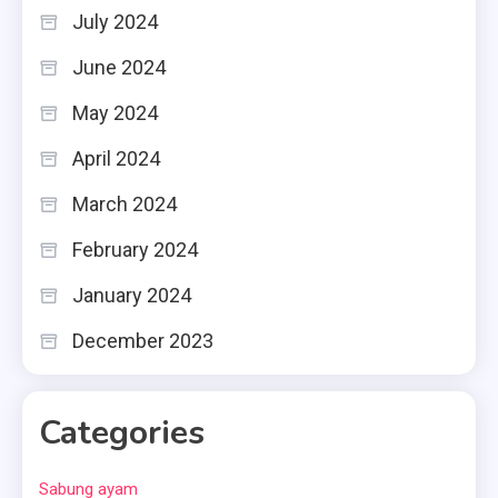
July 2024
June 2024
May 2024
April 2024
March 2024
February 2024
January 2024
December 2023
Categories
Sabung ayam