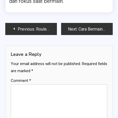
dan fokus saat bermain.
Post
Previous:
Roulette Live Casino Online: Panduan Lengkap untuk Pemain Modern
Next:
Cara Bermain Roulette Online: Panduan Lengkap untuk Pemula
navigation
Leave a Reply
Your email address will not be published.
Required fields
are marked
*
Comment
*