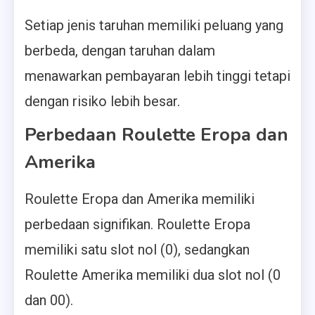
Setiap jenis taruhan memiliki peluang yang
berbeda, dengan taruhan dalam
menawarkan pembayaran lebih tinggi tetapi
dengan risiko lebih besar.
Perbedaan Roulette Eropa dan
Amerika
Roulette Eropa dan Amerika memiliki
perbedaan signifikan. Roulette Eropa
memiliki satu slot nol (0), sedangkan
Roulette Amerika memiliki dua slot nol (0
dan 00).