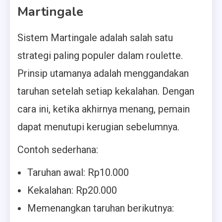
Martingale
Sistem Martingale adalah salah satu
strategi paling populer dalam roulette.
Prinsip utamanya adalah menggandakan
taruhan setelah setiap kekalahan. Dengan
cara ini, ketika akhirnya menang, pemain
dapat menutupi kerugian sebelumnya.
Contoh sederhana:
Taruhan awal: Rp10.000
Kekalahan: Rp20.000
Memenangkan taruhan berikutnya: