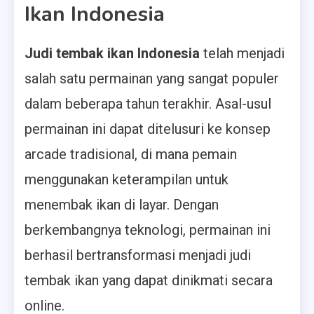
Ikan Indonesia
Judi tembak ikan Indonesia
telah menjadi
salah satu permainan yang sangat populer
dalam beberapa tahun terakhir. Asal-usul
permainan ini dapat ditelusuri ke konsep
arcade tradisional, di mana pemain
menggunakan keterampilan untuk
menembak ikan di layar. Dengan
berkembangnya teknologi, permainan ini
berhasil bertransformasi menjadi judi
tembak ikan yang dapat dinikmati secara
online.