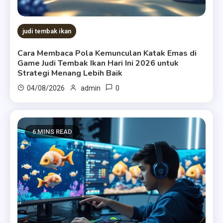
judi tembak ikan
Cara Membaca Pola Kemunculan Katak Emas di
Game Judi Tembak Ikan Hari Ini 2026 untuk
Strategi Menang Lebih Baik
0
04/08/2026
admin
6 MINS READ