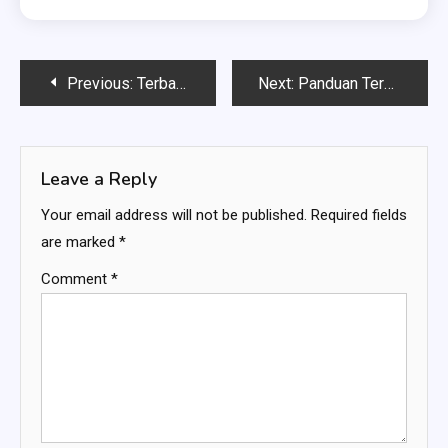
Post
Previous:
Terbaik Situs Judi Tembak Ikan Online 2024
Next:
Panduan Terbaru Tembak Ikan 2024 di Indonesia
navigation
Leave a Reply
Your email address will not be published.
Required fields
are marked
*
Comment
*