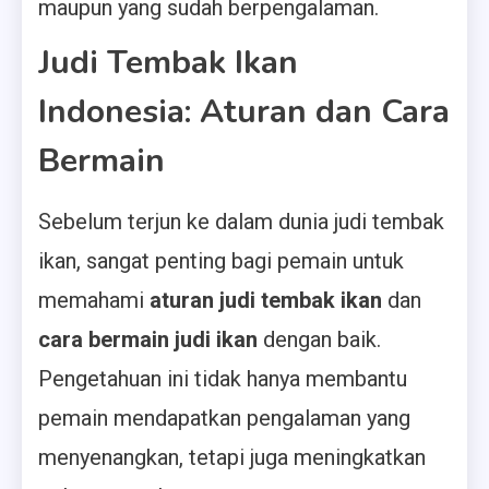
maupun yang sudah berpengalaman.
Judi Tembak Ikan
Indonesia: Aturan dan Cara
Bermain
Sebelum terjun ke dalam dunia judi tembak
ikan, sangat penting bagi pemain untuk
memahami
aturan judi tembak ikan
dan
cara bermain judi ikan
dengan baik.
Pengetahuan ini tidak hanya membantu
pemain mendapatkan pengalaman yang
menyenangkan, tetapi juga meningkatkan