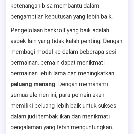
ketenangan bisa membantu dalam
pengambilan keputusan yang lebih baik.
Pengelolaan bankroll yang baik adalah
aspek lain yang tidak kalah penting. Dengan
membagi modal ke dalam beberapa sesi
permainan, pemain dapat menikmati
permainan lebih lama dan meningkatkan
peluang menang
. Dengan memahami
semua elemen ini, para pemain akan
memiliki peluang lebih baik untuk sukses
dalam judi tembak ikan dan menikmati
pengalaman yang lebih menguntungkan.