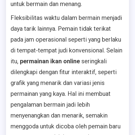
untuk bermain dan menang.
Fleksibilitas waktu dalam bermain menjadi
daya tarik lainnya. Pemain tidak terikat
pada jam operasional seperti yang berlaku
di tempat-tempat judi konvensional. Selain
itu,
permainan ikan online
seringkali
dilengkapi dengan fitur interaktif, seperti
grafik yang menarik dan variasi jenis
permainan yang kaya. Hal ini membuat
pengalaman bermain jadi lebih
menyenangkan dan menarik, semakin
menggoda untuk dicoba oleh pemain baru