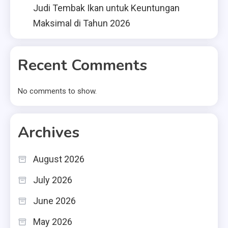
Judi Tembak Ikan untuk Keuntungan
Maksimal di Tahun 2026
Recent Comments
No comments to show.
Archives
August 2026
July 2026
June 2026
May 2026