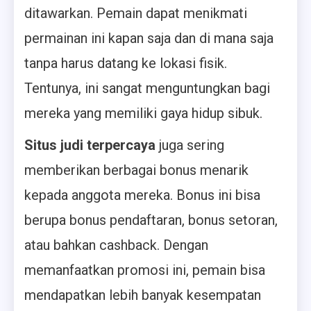
ditawarkan. Pemain dapat menikmati
permainan ini kapan saja dan di mana saja
tanpa harus datang ke lokasi fisik.
Tentunya, ini sangat menguntungkan bagi
mereka yang memiliki gaya hidup sibuk.
Situs judi terpercaya
juga sering
memberikan berbagai bonus menarik
kepada anggota mereka. Bonus ini bisa
berupa bonus pendaftaran, bonus setoran,
atau bahkan cashback. Dengan
memanfaatkan promosi ini, pemain bisa
mendapatkan lebih banyak kesempatan