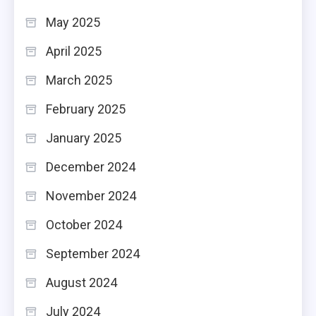
May 2025
April 2025
March 2025
February 2025
January 2025
December 2024
November 2024
October 2024
September 2024
August 2024
July 2024