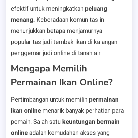
efektif untuk meningkatkan
peluang
menang.
Keberadaan komunitas ini
menunjukkan betapa menjamurnya
popularitas judi tembak ikan di kalangan
penggemar judi online di tanah air.
Mengapa Memilih
Permainan Ikan Online?
Pertimbangan untuk memilih
permainan
ikan online
menarik banyak perhatian para
pemain. Salah satu
keuntungan bermain
online
adalah kemudahan akses yang