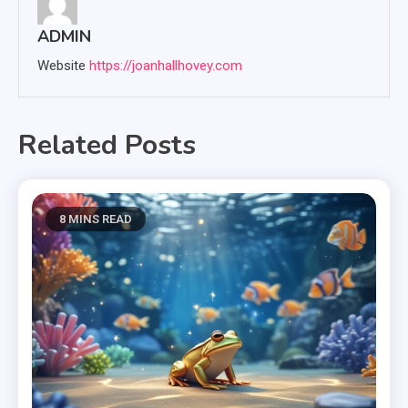
ADMIN
Website
https://joanhallhovey.com
Related Posts
8 MINS READ