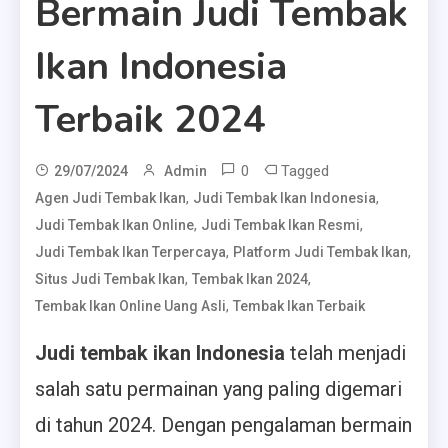
Bermain Judi Tembak
Ikan Indonesia
Terbaik 2024
0
Tagged
29/07/2024
Admin
,
,
Agen Judi Tembak Ikan
Judi Tembak Ikan Indonesia
,
,
Judi Tembak Ikan Online
Judi Tembak Ikan Resmi
,
,
Judi Tembak Ikan Terpercaya
Platform Judi Tembak Ikan
,
,
Situs Judi Tembak Ikan
Tembak Ikan 2024
,
Tembak Ikan Online Uang Asli
Tembak Ikan Terbaik
Judi tembak ikan Indonesia
telah menjadi
salah satu permainan yang paling digemari
di tahun 2024. Dengan pengalaman bermain