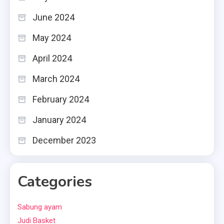
June 2024
May 2024
April 2024
March 2024
February 2024
January 2024
December 2023
Categories
Sabung ayam
Judi Basket