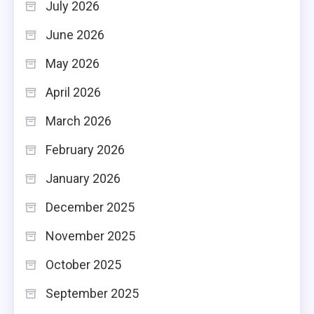
July 2026
June 2026
May 2026
April 2026
March 2026
February 2026
January 2026
December 2025
November 2025
October 2025
September 2025