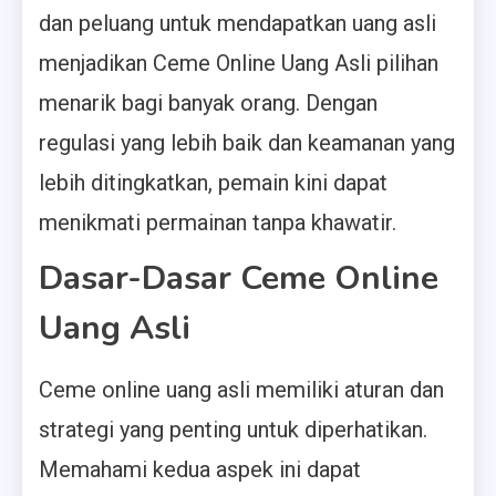
dan peluang untuk mendapatkan uang asli
menjadikan Ceme Online Uang Asli pilihan
menarik bagi banyak orang. Dengan
regulasi yang lebih baik dan keamanan yang
lebih ditingkatkan, pemain kini dapat
menikmati permainan tanpa khawatir.
Dasar-Dasar Ceme Online
Uang Asli
Ceme online uang asli memiliki aturan dan
strategi yang penting untuk diperhatikan.
Memahami kedua aspek ini dapat