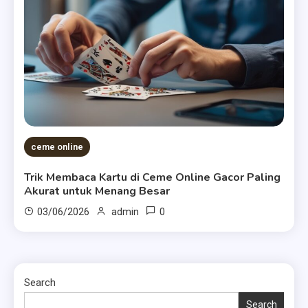
ceme online
Trik Membaca Kartu di Ceme Online Gacor Paling
Akurat untuk Menang Besar
0
03/06/2026
admin
Search
Search