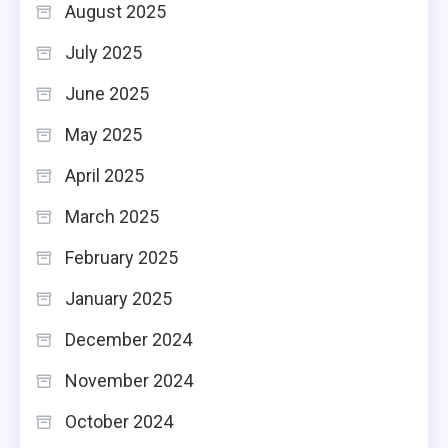
August 2025
July 2025
June 2025
May 2025
April 2025
March 2025
February 2025
January 2025
December 2024
November 2024
October 2024