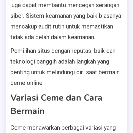
juga dapat membantu mencegah serangan
siber. Sistem keamanan yang baik biasanya
mencakup audit rutin untuk memastikan
tidak ada celah dalam keamanan.
Pemilihan situs dengan reputasi baik dan
teknologi canggih adalah langkah yang
penting untuk melindungi diri saat bermain
ceme online.
Variasi Ceme dan Cara
Bermain
Ceme menawarkan berbagai variasi yang