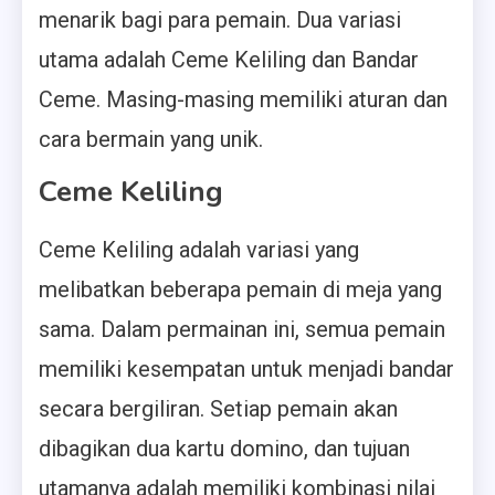
menarik bagi para pemain. Dua variasi
utama adalah Ceme Keliling dan Bandar
Ceme. Masing-masing memiliki aturan dan
cara bermain yang unik.
Ceme Keliling
Ceme Keliling adalah variasi yang
melibatkan beberapa pemain di meja yang
sama. Dalam permainan ini, semua pemain
memiliki kesempatan untuk menjadi bandar
secara bergiliran. Setiap pemain akan
dibagikan dua kartu domino, dan tujuan
utamanya adalah memiliki kombinasi nilai