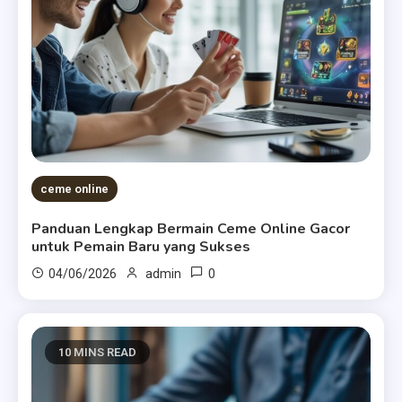
ceme online
Panduan Lengkap Bermain Ceme Online Gacor
untuk Pemain Baru yang Sukses
0
04/06/2026
admin
10 MINS READ