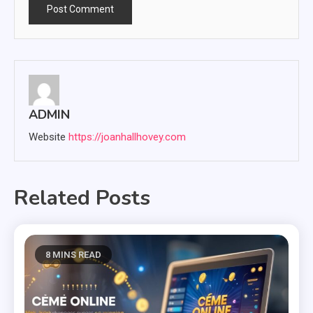
ADMIN
Website
https://joanhallhovey.com
Related Posts
8 MINS READ