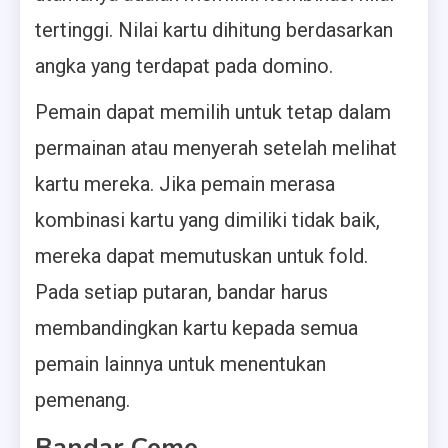
tertinggi. Nilai kartu dihitung berdasarkan
angka yang terdapat pada domino.
Pemain dapat memilih untuk tetap dalam
permainan atau menyerah setelah melihat
kartu mereka. Jika pemain merasa
kombinasi kartu yang dimiliki tidak baik,
mereka dapat memutuskan untuk fold.
Pada setiap putaran, bandar harus
membandingkan kartu kepada semua
pemain lainnya untuk menentukan
pemenang.
Bandar Ceme