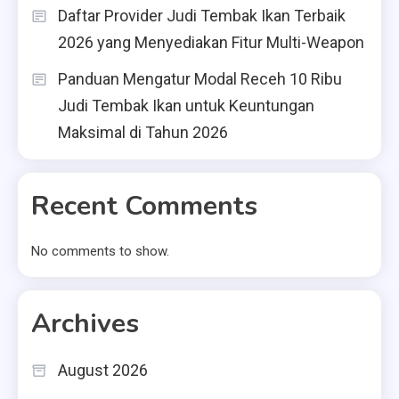
Daftar Provider Judi Tembak Ikan Terbaik
2026 yang Menyediakan Fitur Multi-Weapon
Panduan Mengatur Modal Receh 10 Ribu
Judi Tembak Ikan untuk Keuntungan
Maksimal di Tahun 2026
Recent Comments
No comments to show.
Archives
August 2026