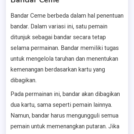
Bandar Ceme berbeda dalam hal penentuan
bandar. Dalam variasi ini, satu pemain
ditunjuk sebagai bandar secara tetap
selama permainan. Bandar memiliki tugas
untuk mengelola taruhan dan menentukan
kemenangan berdasarkan kartu yang
dibagikan.
Pada permainan ini, bandar akan dibagikan
dua kartu, sama seperti pemain lainnya.
Namun, bandar harus mengungguli semua
pemain untuk memenangkan putaran. Jika