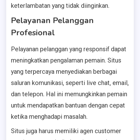
keterlambatan yang tidak diinginkan.
Pelayanan Pelanggan
Profesional
Pelayanan pelanggan yang responsif dapat
meningkatkan pengalaman pemain. Situs
yang terpercaya menyediakan berbagai
saluran komunikasi, seperti live chat, email,
dan telepon. Hal ini memungkinkan pemain
untuk mendapatkan bantuan dengan cepat
ketika menghadapi masalah.
Situs juga harus memiliki agen customer