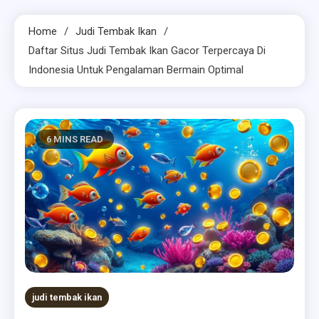
Home
Judi Tembak Ikan
Daftar Situs Judi Tembak Ikan Gacor Terpercaya Di
Indonesia Untuk Pengalaman Bermain Optimal
6 MINS READ
judi tembak ikan