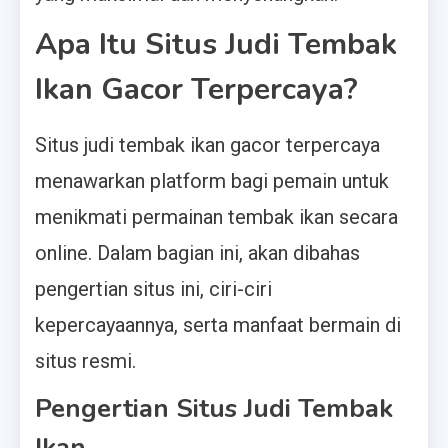
Apa Itu Situs Judi Tembak
Ikan Gacor Terpercaya?
Situs judi tembak ikan gacor terpercaya
menawarkan platform bagi pemain untuk
menikmati permainan tembak ikan secara
online. Dalam bagian ini, akan dibahas
pengertian situs ini, ciri-ciri
kepercayaannya, serta manfaat bermain di
situs resmi.
Pengertian Situs Judi Tembak
Ikan