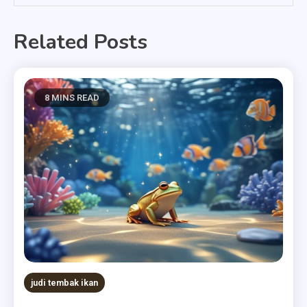
Related Posts
8 MINS READ
judi tembak ikan