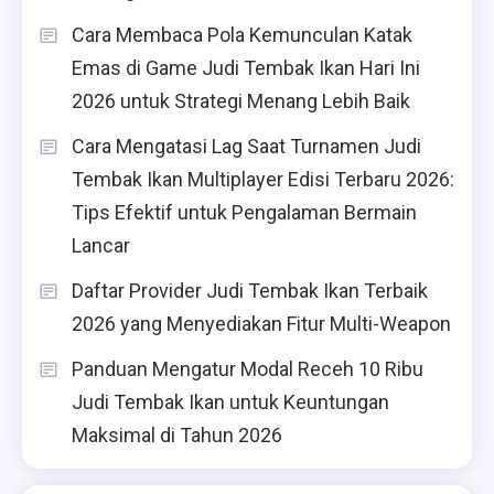
Cara Membaca Pola Kemunculan Katak
Emas di Game Judi Tembak Ikan Hari Ini
2026 untuk Strategi Menang Lebih Baik
Cara Mengatasi Lag Saat Turnamen Judi
Tembak Ikan Multiplayer Edisi Terbaru 2026:
Tips Efektif untuk Pengalaman Bermain
Lancar
Daftar Provider Judi Tembak Ikan Terbaik
2026 yang Menyediakan Fitur Multi-Weapon
Panduan Mengatur Modal Receh 10 Ribu
Judi Tembak Ikan untuk Keuntungan
Maksimal di Tahun 2026