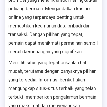
peluang bermain. Mengandalkan kasino
online yang terpercaya penting untuk
memastikan keamanan data pribadi dan
transaksi. Dengan pilihan yang tepat,
pemain dapat menikmati permainan sambil
meraih kemenangan yang signifikan.
Memilih situs yang tepat bukanlah hal
mudah, terutama dengan banyaknya pilihan
yang tersedia. Informasi berikut akan
mengungkap situs-situs terbaik yang telah
terbukti memberikan pengalaman bermain
yang maksimal dan menyenangkan.