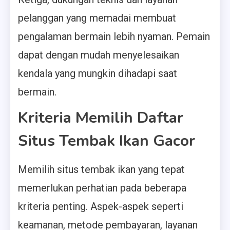
pelanggan yang memadai membuat
pengalaman bermain lebih nyaman. Pemain
dapat dengan mudah menyelesaikan
kendala yang mungkin dihadapi saat
bermain.
Kriteria Memilih Daftar
Situs Tembak Ikan Gacor
Memilih situs tembak ikan yang tepat
memerlukan perhatian pada beberapa
kriteria penting. Aspek-aspek seperti
keamanan, metode pembayaran, layanan