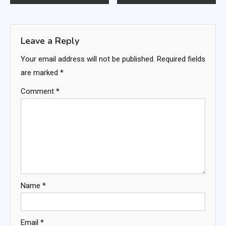
navigation
Leave a Reply
Your email address will not be published.
Required fields
are marked
*
Comment
*
Name
*
Email
*