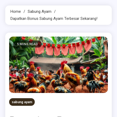
Home
Sabung Ayam
Dapatkan Bonus Sabung Ayam Terbesar Sekarang!
5 MINS READ
sabung ayam