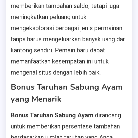
memberikan tambahan saldo, tetapi juga
meningkatkan peluang untuk
mengeksplorasi berbagai jenis permainan
tanpa harus mengeluarkan banyak uang dari
kantong sendiri. Pemain baru dapat
memanfaatkan kesempatan ini untuk
mengenal situs dengan lebih baik.
Bonus Taruhan Sabung Ayam
yang Menarik
Bonus Taruhan Sabung Ayam
dirancang
untuk memberikan persentase tambahan
berdasarkan jumlah taruhan yang Anda