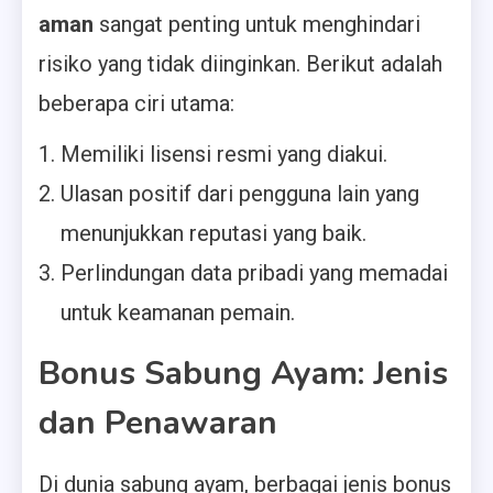
aman
sangat penting untuk menghindari
risiko yang tidak diinginkan. Berikut adalah
beberapa ciri utama:
Memiliki lisensi resmi yang diakui.
Ulasan positif dari pengguna lain yang
menunjukkan reputasi yang baik.
Perlindungan data pribadi yang memadai
untuk keamanan pemain.
Bonus Sabung Ayam: Jenis
dan Penawaran
Di dunia sabung ayam, berbagai jenis bonus