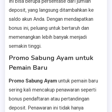
ini bisa berupa persentase dari jumlah
deposit, yang langsung ditambahkan ke
saldo akun Anda. Dengan mendapatkan
bonus ini, peluang untuk bertaruh dan
memenangkan lebih banyak menjadi
semakin tinggi.
Promo Sabung Ayam untuk
Pemain Baru
Promo Sabung Ayam
untuk pemain baru
sering kali mencakup penawaran seperti
bonus pendaftaran atau pertandingan
deposit. Penawaran ini tidak hanya