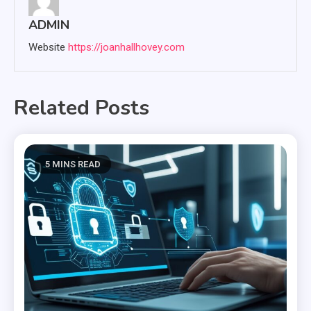
ADMIN
Website
https://joanhallhovey.com
Related Posts
5 MINS READ