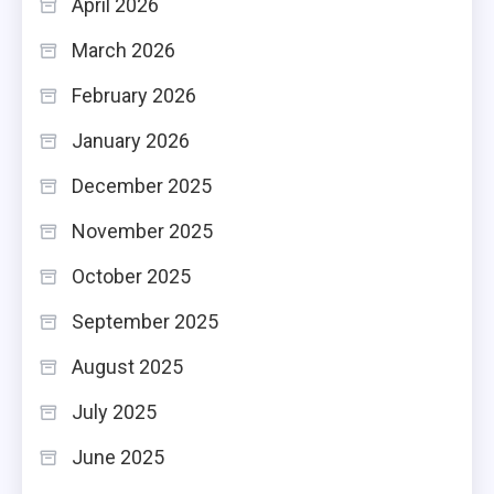
April 2026
March 2026
February 2026
January 2026
December 2025
November 2025
October 2025
September 2025
August 2025
July 2025
June 2025