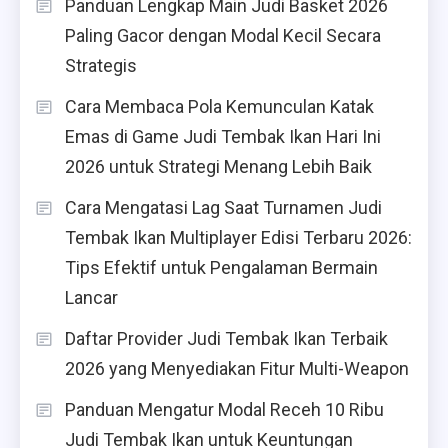
Panduan Lengkap Main Judi Basket 2026
Paling Gacor dengan Modal Kecil Secara
Strategis
Cara Membaca Pola Kemunculan Katak
Emas di Game Judi Tembak Ikan Hari Ini
2026 untuk Strategi Menang Lebih Baik
Cara Mengatasi Lag Saat Turnamen Judi
Tembak Ikan Multiplayer Edisi Terbaru 2026:
Tips Efektif untuk Pengalaman Bermain
Lancar
Daftar Provider Judi Tembak Ikan Terbaik
2026 yang Menyediakan Fitur Multi-Weapon
Panduan Mengatur Modal Receh 10 Ribu
Judi Tembak Ikan untuk Keuntungan