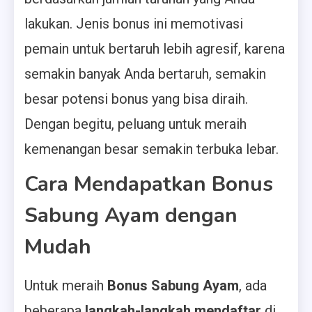
lakukan. Jenis bonus ini memotivasi
pemain untuk bertaruh lebih agresif, karena
semakin banyak Anda bertaruh, semakin
besar potensi bonus yang bisa diraih.
Dengan begitu, peluang untuk meraih
kemenangan besar semakin terbuka lebar.
Cara Mendapatkan Bonus
Sabung Ayam dengan
Mudah
Untuk meraih
Bonus Sabung Ayam
, ada
beberapa
langkah-langkah mendaftar
di