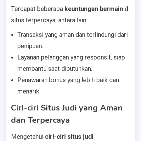
Terdapat beberapa
keuntungan bermain
di
situs terpercaya, antara lain:
Transaksi yang aman dan terlindungi dari
penipuan.
Layanan pelanggan yang responsif, siap
membantu saat dibutuhkan.
Penawaran bonus yang lebih baik dan
menarik.
Ciri-ciri Situs Judi yang Aman
dan Terpercaya
Mengetahui
ciri-ciri situs judi