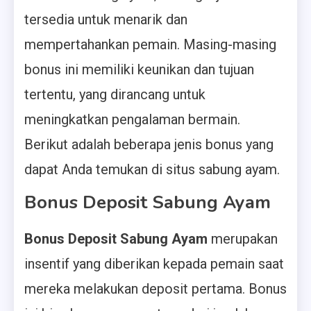
tersedia untuk menarik dan
mempertahankan pemain. Masing-masing
bonus ini memiliki keunikan dan tujuan
tertentu, yang dirancang untuk
meningkatkan pengalaman bermain.
Berikut adalah beberapa jenis bonus yang
dapat Anda temukan di situs sabung ayam.
Bonus Deposit Sabung Ayam
Bonus Deposit Sabung Ayam
merupakan
insentif yang diberikan kepada pemain saat
mereka melakukan deposit pertama. Bonus