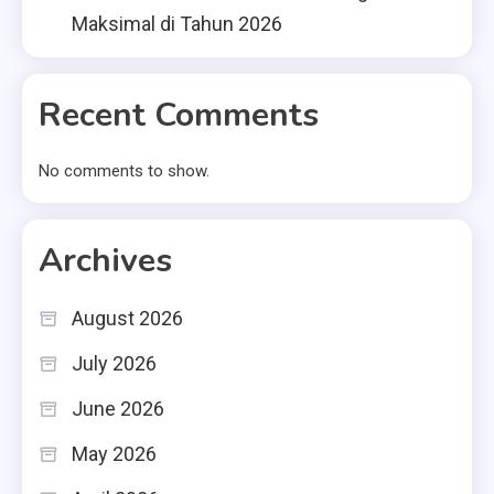
Maksimal di Tahun 2026
Recent Comments
No comments to show.
Archives
August 2026
July 2026
June 2026
May 2026