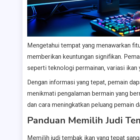
Mengetahui tempat yang menawarkan fit
memberikan keuntungan signifikan. Pema
seperti teknologi permainan, variasi ikan
Dengan informasi yang tepat, pemain dap
menikmati pengalaman bermain yang berma
dan cara meningkatkan peluang pemain da
Panduan Memilih Judi Te
Memilih judi tembak ikan yang tepat san