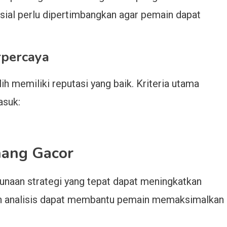
sial perlu dipertimbangkan agar pemain dapat
rpercaya
h memiliki reputasi yang baik. Kriteria utama
asuk:
nang Gacor
unaan strategi yang tepat dapat meningkatkan
n analisis dapat membantu pemain memaksimalkan