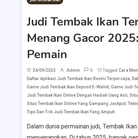
Judi Tembak Ikan Te
Menang Gacor 2025
Pemain
0
Tagged
24/09/2025
Admin
Cara Men
,
Daftar Aplikasi Judi Tembak Ikan Resmi Terpercaya
Da
,
Game Judi Tembak Ikan Deposit E-Wallet
Game Judi Te
,
Judi Tembak Ikan Online Dengan Hadiah Uang Asli
Sit
,
Situs Tembak Ikan Online Yang Gampang Jackpot
Tekn
Tips Dan Trik Judi Tembak Ikan Yang Ampuh
Dalam dunia permainan judi, Tembak Ikan 
menyenangkan. Di tahun 2025, banyak pe