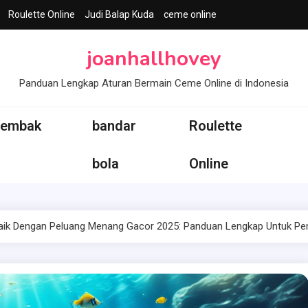
Roulette Online
Judi Balap Kuda
ceme online
joanhallhovey
Panduan Lengkap Aturan Bermain Ceme Online di Indonesia
 tembak
bandar
Roulette
bola
Online
baik Dengan Peluang Menang Gacor 2025: Panduan Lengkap Untuk P