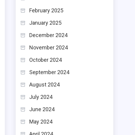
February 2025
January 2025
December 2024
November 2024
October 2024
September 2024
August 2024
July 2024
June 2024
May 2024
April 2024