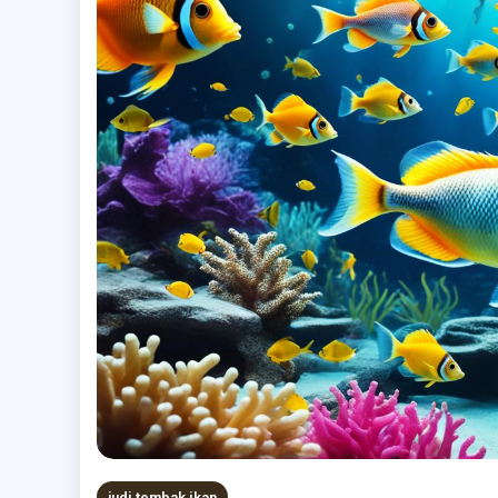
judi tembak ikan