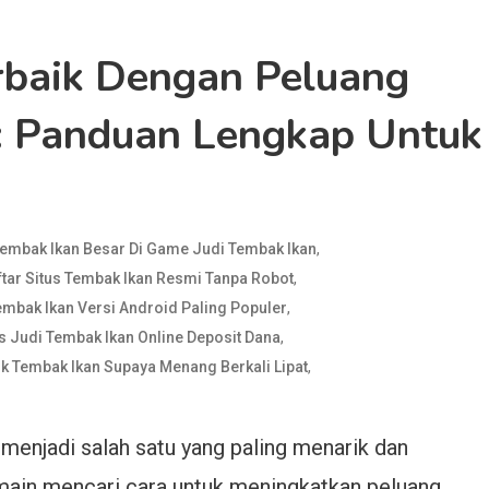
rbaik Dengan Peluang
: Panduan Lengkap Untuk
,
embak Ikan Besar Di Game Judi Tembak Ikan
,
ftar Situs Tembak Ikan Resmi Tanpa Robot
,
mbak Ikan Versi Android Paling Populer
,
us Judi Tembak Ikan Online Deposit Dana
,
ik Tembak Ikan Supaya Menang Berkali Lipat
menjadi salah satu yang paling menarik dan
main mencari cara untuk meningkatkan peluang