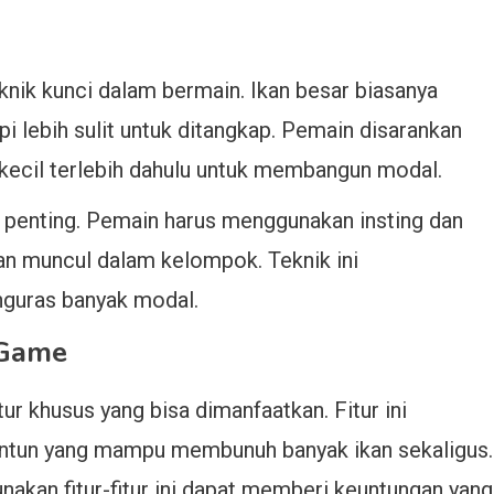
eknik kunci dalam bermain. Ikan besar biasanya
pi lebih sulit untuk ditangkap. Pemain disarankan
ecil terlebih dahulu untuk membangun modal.
a penting. Pemain harus menggunakan insting dan
n muncul dalam kelompok. Teknik ini
guras banyak modal.
 Game
 khusus yang bisa dimanfaatkan. Fitur ini
untun yang mampu membunuh banyak ikan sekaligus.
an fitur-fitur ini dapat memberi keuntungan yang