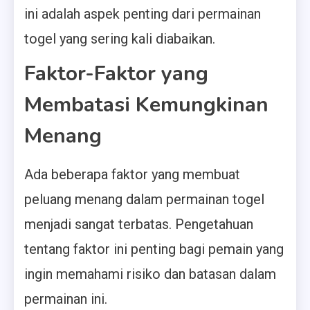
ini adalah aspek penting dari permainan
togel yang sering kali diabaikan.
Faktor-Faktor yang
Membatasi Kemungkinan
Menang
Ada beberapa faktor yang membuat
peluang menang dalam permainan togel
menjadi sangat terbatas. Pengetahuan
tentang faktor ini penting bagi pemain yang
ingin memahami risiko dan batasan dalam
permainan ini.