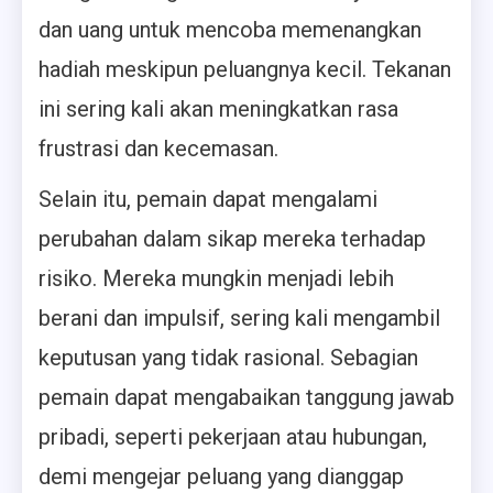
dan uang untuk mencoba memenangkan
hadiah meskipun peluangnya kecil. Tekanan
ini sering kali akan meningkatkan rasa
frustrasi dan kecemasan.
Selain itu, pemain dapat mengalami
perubahan dalam sikap mereka terhadap
risiko. Mereka mungkin menjadi lebih
berani dan impulsif, sering kali mengambil
keputusan yang tidak rasional. Sebagian
pemain dapat mengabaikan tanggung jawab
pribadi, seperti pekerjaan atau hubungan,
demi mengejar peluang yang dianggap