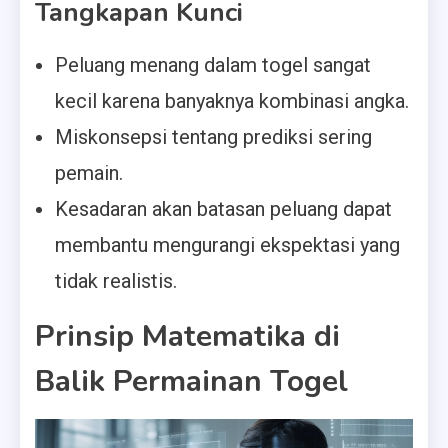
Tangkapan Kunci
Peluang menang dalam togel sangat
kecil karena banyaknya kombinasi angka.
Miskonsepsi tentang prediksi sering
pemain.
Kesadaran akan batasan peluang dapat
membantu mengurangi ekspektasi yang
tidak realistis.
Prinsip Matematika di
Balik Permainan Togel