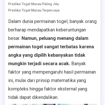
,
Prediksi Togel Macau Paling Jitu
Prediksi Togel Macau Terpercaya
Dalam dunia permainan togel, banyak orang
berharap mendapatkan keberuntungan
besar.
Namun, peluang menang dalam
permainan togel sangat terbatas karena
angka yang dipilih kebanyakan tidak
mungkin terjadi secara acak.
Banyak
faktor yang mempengaruhi hasil permainan
ini, mulai dari prinsip matematika yang
kompleks hingga faktor eksternal yang
tidak dapat dikendalikan.