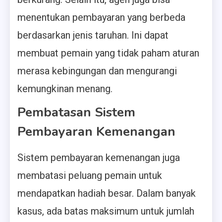
menentukan pembayaran yang berbeda
berdasarkan jenis taruhan. Ini dapat
membuat pemain yang tidak paham aturan
merasa kebingungan dan mengurangi
kemungkinan menang.
Pembatasan Sistem
Pembayaran Kemenangan
Sistem pembayaran kemenangan juga
membatasi peluang pemain untuk
mendapatkan hadiah besar. Dalam banyak
kasus, ada batas maksimum untuk jumlah