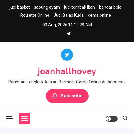
Skip
judi basket
sabung ayam
judi tembak ikan
bandar bola
to
Roulette Online
Judi Balap Kuda
ceme online
content
09 Aug, 2026
11:12:30 AM
joanhallhovey
Panduan Lengkap Aturan Bermain Ceme Online di Indonesia
Subscribe