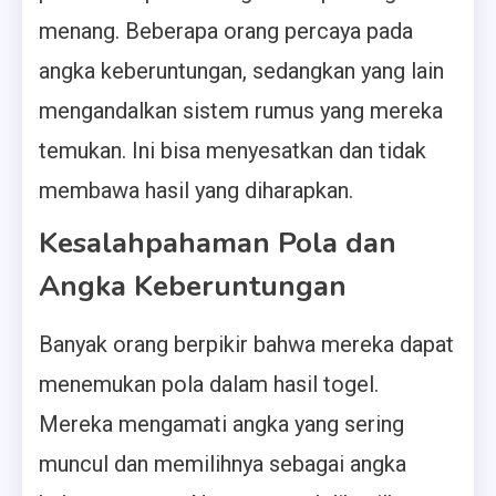
menang. Beberapa orang percaya pada
angka keberuntungan, sedangkan yang lain
mengandalkan sistem rumus yang mereka
temukan. Ini bisa menyesatkan dan tidak
membawa hasil yang diharapkan.
Kesalahpahaman Pola dan
Angka Keberuntungan
Banyak orang berpikir bahwa mereka dapat
menemukan pola dalam hasil togel.
Mereka mengamati angka yang sering
muncul dan memilihnya sebagai angka