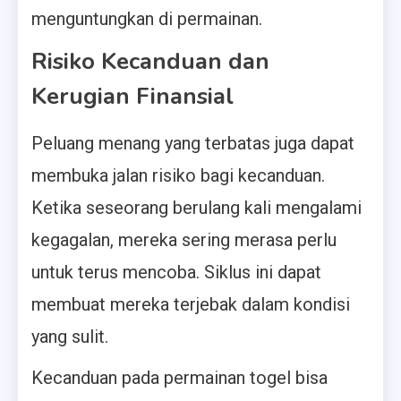
menguntungkan di permainan.
Risiko Kecanduan dan
Kerugian Finansial
Peluang menang yang terbatas juga dapat
membuka jalan risiko bagi kecanduan.
Ketika seseorang berulang kali mengalami
kegagalan, mereka sering merasa perlu
untuk terus mencoba. Siklus ini dapat
membuat mereka terjebak dalam kondisi
yang sulit.
Kecanduan pada permainan togel bisa