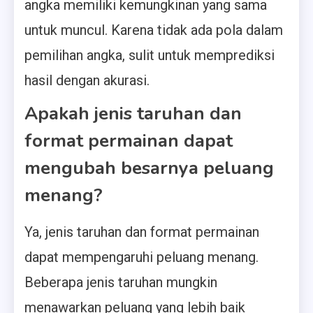
angka memiliki kemungkinan yang sama
untuk muncul. Karena tidak ada pola dalam
pemilihan angka, sulit untuk memprediksi
hasil dengan akurasi.
Apakah jenis taruhan dan
format permainan dapat
mengubah besarnya peluang
menang?
Ya, jenis taruhan dan format permainan
dapat mempengaruhi peluang menang.
Beberapa jenis taruhan mungkin
menawarkan peluang yang lebih baik