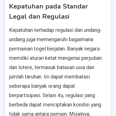
Kepatuhan pada Standar
Legal dan Regulasi
Kepatuhan terhadap regulasi dan undang-
undang juga memengaruhi bagaimana
permainan togel berjalan. Banyak negara
memiliki aturan ketat mengenai perjudian
dan lotere, termasuk batasan usia dan
jumlah taruhan. Ini dapat membatasi
seberapa banyak orang dapat
berpartisipasi. Selain itu, regulasi yang
berbeda dapat menciptakan kondisi yang
tidak sama antara pemain. Misalnya,