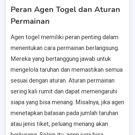
Peran Agen Togel dan Aturan
Permainan
Agen togel memiliki peran penting dalam
menentukan cara permainan berlangsung.
Mereka yang bertanggung jawab untuk
mengelola taruhan dan memastikan semua
sesuai dengan aturan. Aturan permainan
sering kali rumit dan dapat memengaruhi
siapa yang bisa menang. Misalnya, jika agen
menetapkan batasan pada jumlah taruhan
atau jenis tiket, peluang menang akan
berkurang. Selain itu, agen juga bisa