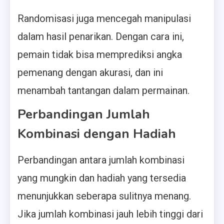
Randomisasi juga mencegah manipulasi
dalam hasil penarikan. Dengan cara ini,
pemain tidak bisa memprediksi angka
pemenang dengan akurasi, dan ini
menambah tantangan dalam permainan.
Perbandingan Jumlah
Kombinasi dengan Hadiah
Perbandingan antara jumlah kombinasi
yang mungkin dan hadiah yang tersedia
menunjukkan seberapa sulitnya menang.
Jika jumlah kombinasi jauh lebih tinggi dari