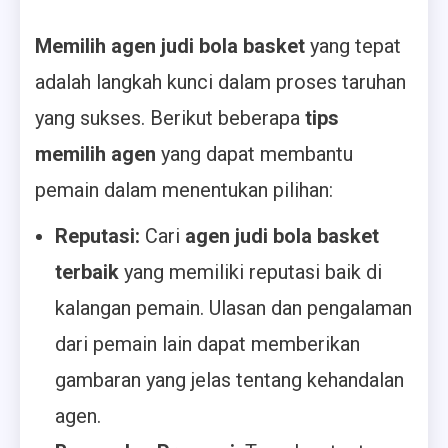
Memilih agen judi bola basket
yang tepat
adalah langkah kunci dalam proses taruhan
yang sukses. Berikut beberapa
tips
memilih agen
yang dapat membantu
pemain dalam menentukan pilihan:
Reputasi:
Cari
agen judi bola basket
terbaik
yang memiliki reputasi baik di
kalangan pemain. Ulasan dan pengalaman
dari pemain lain dapat memberikan
gambaran yang jelas tentang kehandalan
agen.