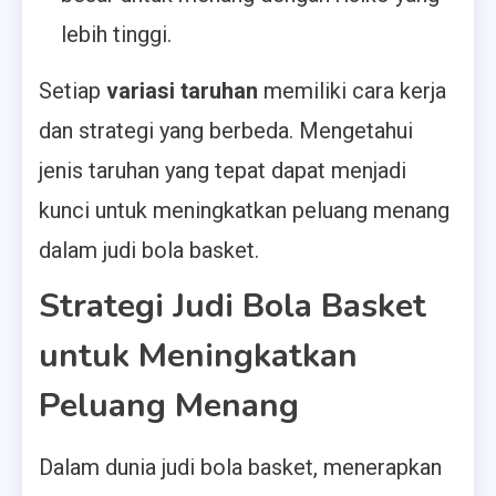
lebih tinggi.
Setiap
variasi taruhan
memiliki cara kerja
dan strategi yang berbeda. Mengetahui
jenis taruhan yang tepat dapat menjadi
kunci untuk meningkatkan peluang menang
dalam judi bola basket.
Strategi Judi Bola Basket
untuk Meningkatkan
Peluang Menang
Dalam dunia judi bola basket, menerapkan