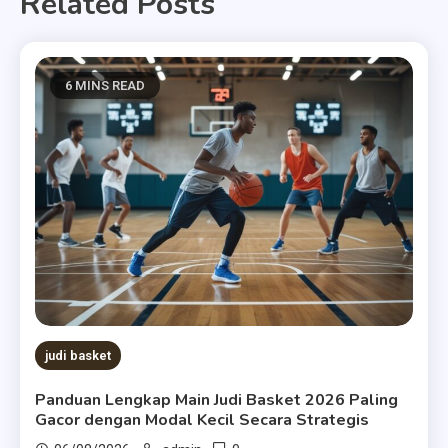
Related Posts
6 MINS READ
judi basket
Panduan Lengkap Main Judi Basket 2026 Paling
Gacor dengan Modal Kecil Secara Strategis