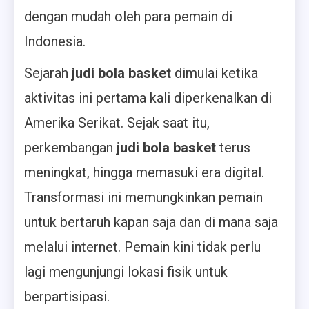
dengan mudah oleh para pemain di
Indonesia.
Sejarah
judi bola basket
dimulai ketika
aktivitas ini pertama kali diperkenalkan di
Amerika Serikat. Sejak saat itu,
perkembangan
judi bola basket
terus
meningkat, hingga memasuki era digital.
Transformasi ini memungkinkan pemain
untuk bertaruh kapan saja dan di mana saja
melalui internet. Pemain kini tidak perlu
lagi mengunjungi lokasi fisik untuk
berpartisipasi.