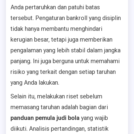
Anda pertaruhkan dan patuhi batas
tersebut. Pengaturan bankroll yang disiplin
tidak hanya membantu menghindari
kerugian besar, tetapi juga memberikan
pengalaman yang lebih stabil dalam jangka
panjang. Ini juga berguna untuk memahami
risiko yang terkait dengan setiap taruhan
yang Anda lakukan.
Selain itu, melakukan riset sebelum
memasang taruhan adalah bagian dari
panduan pemula judi bola
yang wajib
diikuti. Analisis pertandingan, statistik