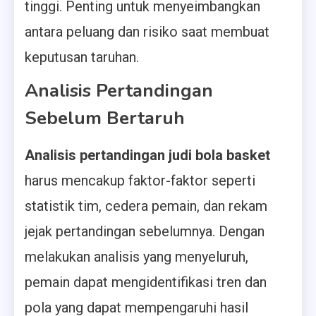
tinggi. Penting untuk menyeimbangkan
antara peluang dan risiko saat membuat
keputusan taruhan.
Analisis Pertandingan
Sebelum Bertaruh
Analisis pertandingan judi bola basket
harus mencakup faktor-faktor seperti
statistik tim, cedera pemain, dan rekam
jejak pertandingan sebelumnya. Dengan
melakukan analisis yang menyeluruh,
pemain dapat mengidentifikasi tren dan
pola yang dapat mempengaruhi hasil