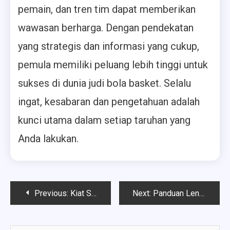
pemain, dan tren tim dapat memberikan
wawasan berharga. Dengan pendekatan
yang strategis dan informasi yang cukup,
pemula memiliki peluang lebih tinggi untuk
sukses di dunia judi bola basket. Selalu
ingat, kesabaran dan pengetahuan adalah
kunci utama dalam setiap taruhan yang
Anda lakukan.
Post
Previous:
Kiat Sukses Tips Taruhan Balap Kuda Profesional
Next:
Panduan Lengkap Taruhan Basket Online di Indonesia
navigation