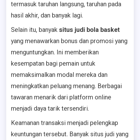
termasuk taruhan langsung, taruhan pada
hasil akhir, dan banyak lagi.
Selain itu, banyak
situs judi bola basket
yang menawarkan bonus dan promosi yang
menguntungkan. Ini memberikan
kesempatan bagi pemain untuk
memaksimalkan modal mereka dan
meningkatkan peluang menang. Berbagai
tawaran menarik dari platform online
menjadi daya tarik tersendiri.
Keamanan transaksi menjadi pelengkap
keuntungan tersebut. Banyak situs judi yang