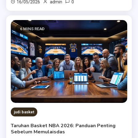
0
16/05/2026
admin
6 MINS READ
judi basket
Taruhan Basket NBA 2026: Panduan Penting
Sebelum Memulaisdas