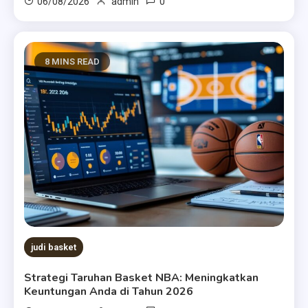
0
06/08/2026
admin
8 MINS READ
judi basket
Strategi Taruhan Basket NBA: Meningkatkan
Keuntungan Anda di Tahun 2026