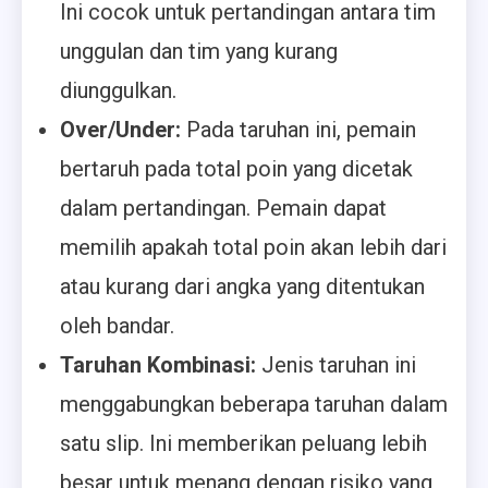
Ini cocok untuk pertandingan antara tim
unggulan dan tim yang kurang
diunggulkan.
Over/Under:
Pada taruhan ini, pemain
bertaruh pada total poin yang dicetak
dalam pertandingan. Pemain dapat
memilih apakah total poin akan lebih dari
atau kurang dari angka yang ditentukan
oleh bandar.
Taruhan Kombinasi:
Jenis taruhan ini
menggabungkan beberapa taruhan dalam
satu slip. Ini memberikan peluang lebih
besar untuk menang dengan risiko yang