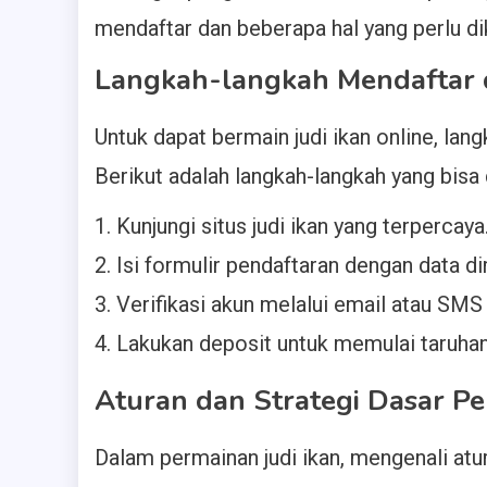
mendaftar dan beberapa hal yang perlu di
Langkah-langkah Mendaftar di
Untuk dapat bermain judi ikan online, lang
Berikut adalah langkah-langkah yang bisa d
Kunjungi situs judi ikan yang terpercaya
Isi formulir pendaftaran dengan data dir
Verifikasi akun melalui email atau SMS
Lakukan deposit untuk memulai taruhan
Aturan dan Strategi Dasar P
Dalam permainan judi ikan, mengenali at