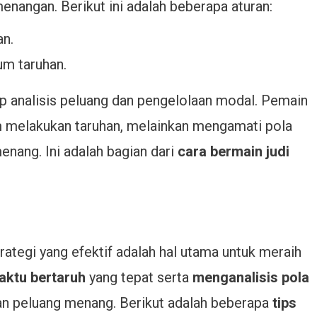
nangan. Berikut ini adalah beberapa aturan:
an.
m taruhan.
 analisis peluang dan pengelolaan modal. Pemain
am melakukan taruhan, melainkan mengamati pola
nang. Ini adalah bagian dari
cara bermain judi
trategi yang efektif adalah hal utama untuk meraih
aktu bertaruh
yang tepat serta
menganalisis pola
 peluang menang. Berikut adalah beberapa
tips