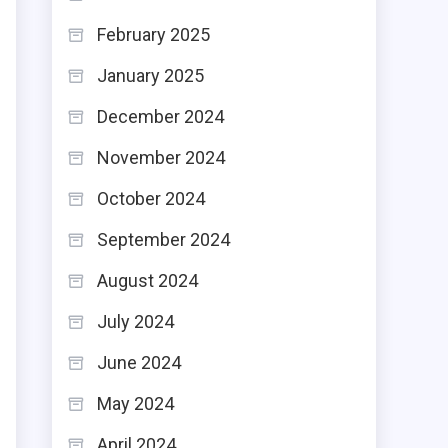
February 2025
January 2025
December 2024
November 2024
October 2024
September 2024
August 2024
July 2024
June 2024
May 2024
April 2024