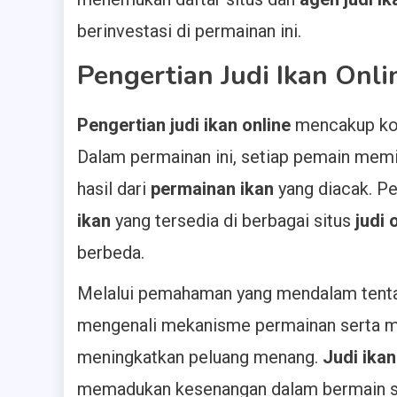
berinvestasi di permainan ini.
Pengertian Judi Ikan Onli
Pengertian judi ikan online
mencakup kom
Dalam permainan ini, setiap pemain mem
hasil dari
permainan ikan
yang diacak. P
ikan
yang tersedia di berbagai situs
judi 
berbeda.
Melalui pemahaman yang mendalam ten
mengenali mekanisme permainan serta m
meningkatkan peluang menang.
Judi ikan
memadukan kesenangan dalam bermain se