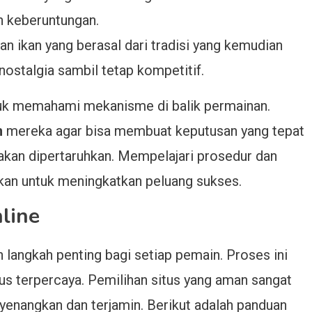
 keberuntungan.
n ikan yang berasal dari tradisi yang kemudian
ostalgia sambil tetap kompetitif.
tuk memahami mekanisme di balik permainan.
n
mereka agar bisa membuat keputusan yang tepat
kan dipertaruhkan. Mempelajari prosedur dan
rkan untuk meningkatkan peluang sukses.
line
 langkah penting bagi setiap pemain. Proses ini
tus terpercaya. Pemilihan situs yang aman sangat
yenangkan dan terjamin. Berikut adalah panduan