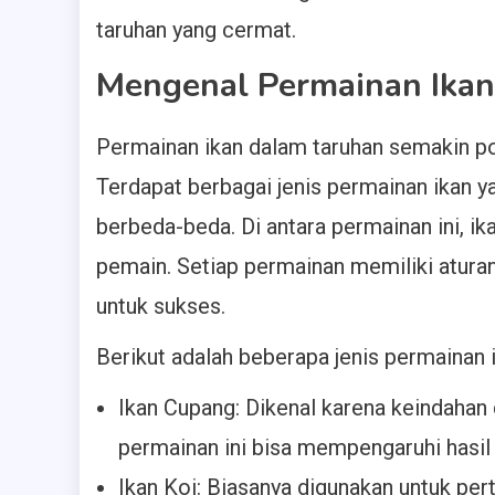
taruhan yang cermat.
Mengenal Permainan Ikan
Permainan ikan dalam taruhan semakin pop
Terdapat berbagai jenis permainan ikan
berbeda-beda. Di antara permainan ini, ik
pemain. Setiap permainan memiliki atura
untuk sukses.
Berikut adalah beberapa jenis permainan ik
Ikan Cupang: Dikenal karena keindahan 
permainan ini bisa mempengaruhi hasil 
Ikan Koi: Biasanya digunakan untuk per