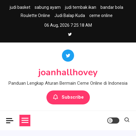
Skip
judi basket
sabung ayam
judi tembak ikan
bandar bola
to
Roulette Online
Judi Balap Kuda
ceme online
content
06 Aug, 2026
7:25:19 AM
joanhallhovey
Panduan Lengkap Aturan Bermain Ceme Online di Indonesia
Subscribe