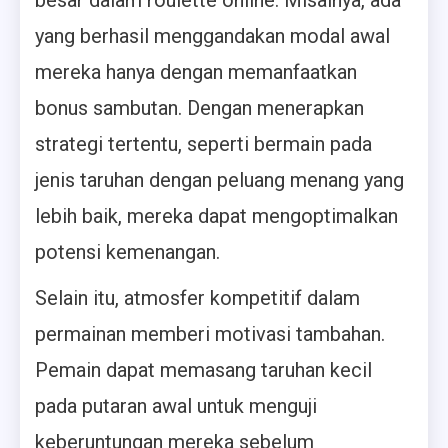
yang berhasil menggandakan modal awal
mereka hanya dengan memanfaatkan
bonus sambutan. Dengan menerapkan
strategi tertentu, seperti bermain pada
jenis taruhan dengan peluang menang yang
lebih baik, mereka dapat mengoptimalkan
potensi kemenangan.
Selain itu, atmosfer kompetitif dalam
permainan memberi motivasi tambahan.
Pemain dapat memasang taruhan kecil
pada putaran awal untuk menguji
keberuntungan mereka sebelum