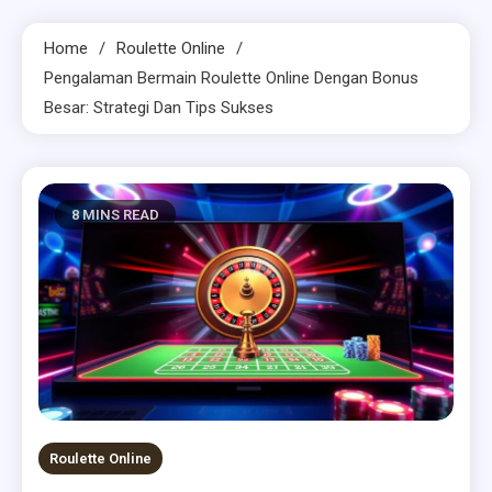
Home
Roulette Online
Pengalaman Bermain Roulette Online Dengan Bonus
Besar: Strategi Dan Tips Sukses
8 MINS READ
Roulette Online