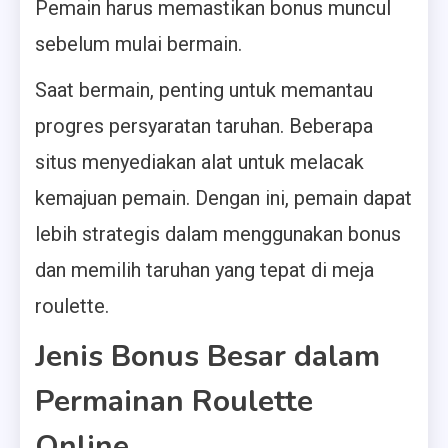
Pemain harus memastikan bonus muncul
sebelum mulai bermain.
Saat bermain, penting untuk memantau
progres persyaratan taruhan. Beberapa
situs menyediakan alat untuk melacak
kemajuan pemain. Dengan ini, pemain dapat
lebih strategis dalam menggunakan bonus
dan memilih taruhan yang tepat di meja
roulette.
Jenis Bonus Besar dalam
Permainan Roulette
Online