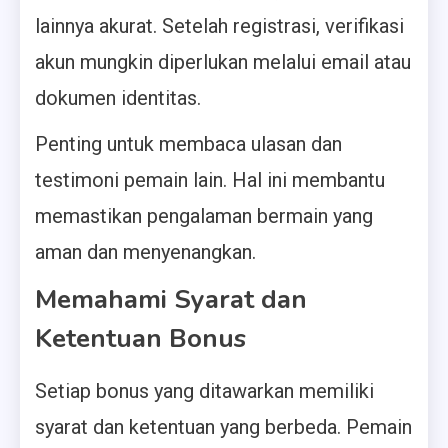
lainnya akurat. Setelah registrasi, verifikasi
akun mungkin diperlukan melalui email atau
dokumen identitas.
Penting untuk membaca ulasan dan
testimoni pemain lain. Hal ini membantu
memastikan pengalaman bermain yang
aman dan menyenangkan.
Memahami Syarat dan
Ketentuan Bonus
Setiap bonus yang ditawarkan memiliki
syarat dan ketentuan yang berbeda. Pemain