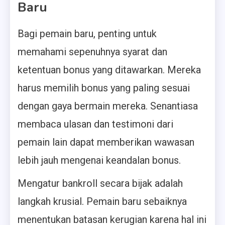
Baru
Bagi pemain baru, penting untuk
memahami sepenuhnya syarat dan
ketentuan bonus yang ditawarkan. Mereka
harus memilih bonus yang paling sesuai
dengan gaya bermain mereka. Senantiasa
membaca ulasan dan testimoni dari
pemain lain dapat memberikan wawasan
lebih jauh mengenai keandalan bonus.
Mengatur bankroll secara bijak adalah
langkah krusial. Pemain baru sebaiknya
menentukan batasan kerugian karena hal ini