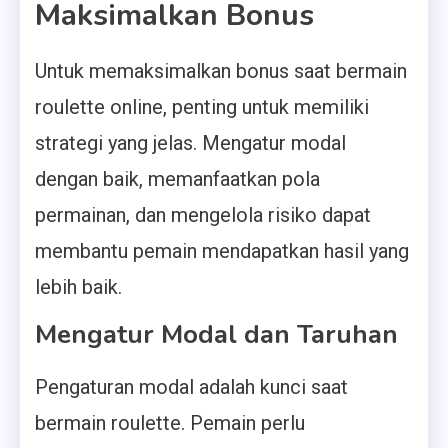
Maksimalkan Bonus
Untuk memaksimalkan bonus saat bermain
roulette online, penting untuk memiliki
strategi yang jelas. Mengatur modal
dengan baik, memanfaatkan pola
permainan, dan mengelola risiko dapat
membantu pemain mendapatkan hasil yang
lebih baik.
Mengatur Modal dan Taruhan
Pengaturan modal adalah kunci saat
bermain roulette. Pemain perlu