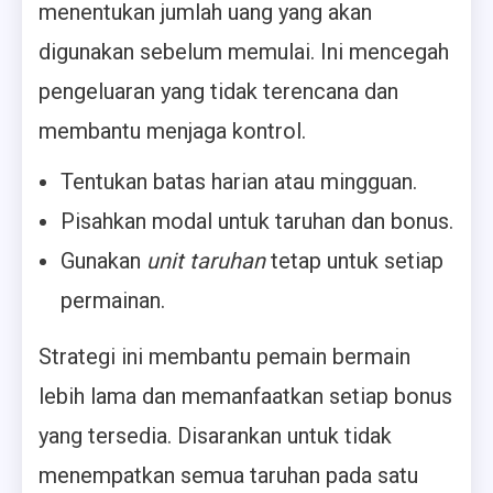
menentukan jumlah uang yang akan
digunakan sebelum memulai. Ini mencegah
pengeluaran yang tidak terencana dan
membantu menjaga kontrol.
Tentukan batas harian atau mingguan.
Pisahkan modal untuk taruhan dan bonus.
Gunakan
unit taruhan
tetap untuk setiap
permainan.
Strategi ini membantu pemain bermain
lebih lama dan memanfaatkan setiap bonus
yang tersedia. Disarankan untuk tidak
menempatkan semua taruhan pada satu