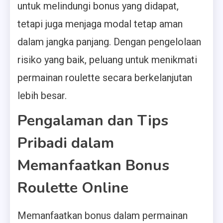
untuk melindungi bonus yang didapat,
tetapi juga menjaga modal tetap aman
dalam jangka panjang. Dengan pengelolaan
risiko yang baik, peluang untuk menikmati
permainan roulette secara berkelanjutan
lebih besar.
Pengalaman dan Tips
Pribadi dalam
Memanfaatkan Bonus
Roulette Online
Memanfaatkan bonus dalam permainan