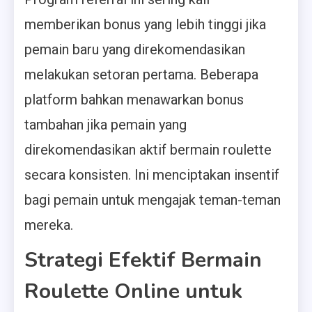
memberikan bonus yang lebih tinggi jika
pemain baru yang direkomendasikan
melakukan setoran pertama. Beberapa
platform bahkan menawarkan bonus
tambahan jika pemain yang
direkomendasikan aktif bermain roulette
secara konsisten. Ini menciptakan insentif
bagi pemain untuk mengajak teman-teman
mereka.
Strategi Efektif Bermain
Roulette Online untuk