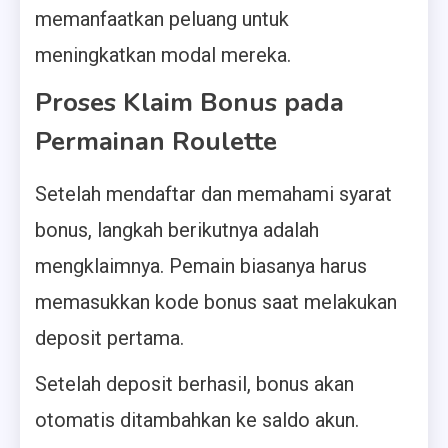
memanfaatkan peluang untuk
meningkatkan modal mereka.
Proses Klaim Bonus pada
Permainan Roulette
Setelah mendaftar dan memahami syarat
bonus, langkah berikutnya adalah
mengklaimnya. Pemain biasanya harus
memasukkan kode bonus saat melakukan
deposit pertama.
Setelah deposit berhasil, bonus akan
otomatis ditambahkan ke saldo akun.