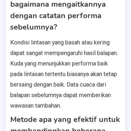
bagaimana mengaitkannya
dengan catatan performa
sebelumnya?
Kondisi lintasan yang basah atau kering
dapat sangat mempengaruhi hasil balapan.
Kuda yang menunjukkan performa baik
pada lintasan tertentu biasanya akan tetap
bersaing dengan baik. Data cuaca dari
balapan sebelumnya dapat memberikan
wawasan tambahan.
Metode apa yang efektif untuk
membandingkan beberapa