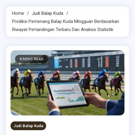
Home
Judi Balap Kuda
Prediksi Pemenang Balap Kuda Mingguan Berdasarkan
Riwayat Pertandingan Terbaru Dan Analisis Statistik
8 MINS READ
Judi Balap Kuda