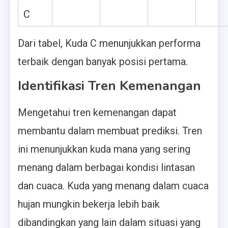
C
Dari tabel, Kuda C menunjukkan performa
terbaik dengan banyak posisi pertama.
Identifikasi Tren Kemenangan
Mengetahui tren kemenangan dapat
membantu dalam membuat prediksi. Tren
ini menunjukkan kuda mana yang sering
menang dalam berbagai kondisi lintasan
dan cuaca. Kuda yang menang dalam cuaca
hujan mungkin bekerja lebih baik
dibandingkan yang lain dalam situasi yang