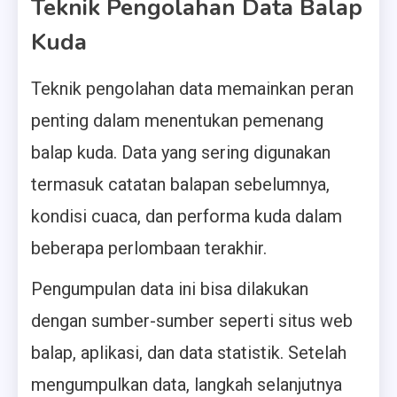
Teknik Pengolahan Data Balap
Kuda
Teknik pengolahan data memainkan peran
penting dalam menentukan pemenang
balap kuda. Data yang sering digunakan
termasuk catatan balapan sebelumnya,
kondisi cuaca, dan performa kuda dalam
beberapa perlombaan terakhir.
Pengumpulan data ini bisa dilakukan
dengan sumber-sumber seperti situs web
balap, aplikasi, dan data statistik. Setelah
mengumpulkan data, langkah selanjutnya