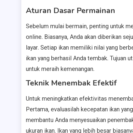
Aturan Dasar Permainan
Sebelum mulai bermain, penting untuk m
online. Biasanya, Anda akan diberikan se
layar. Setiap ikan memiliki nilai yang b
ikan yang berhasil Anda tembak. Tujuan
untuk meraih kemenangan.
Teknik Menembak Efektif
Untuk meningkatkan efektivitas menembak
Pertama, evaluasilah kecepatan ikan yan
membantu Anda menyesuaikan penembakan a
ukuran ikan. Ikan yang lebih besar biasany