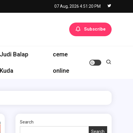
07 Aug, 2026
4:51:21 PM
Subscribe
Judi Balap
ceme
Kuda
online
Search
Search