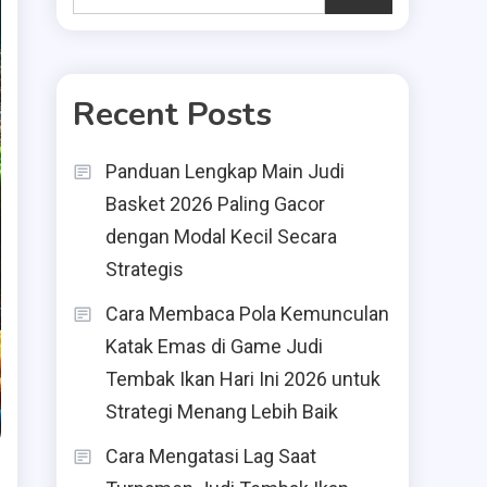
Recent Posts
Panduan Lengkap Main Judi
Basket 2026 Paling Gacor
dengan Modal Kecil Secara
Strategis
Cara Membaca Pola Kemunculan
Katak Emas di Game Judi
Tembak Ikan Hari Ini 2026 untuk
Strategi Menang Lebih Baik
Cara Mengatasi Lag Saat