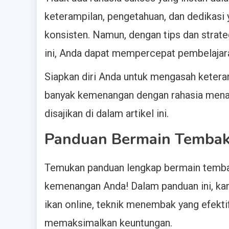
keterampilan, pengetahuan, dan dedikas
konsisten. Namun, dengan tips dan strate
ini, Anda dapat mempercepat pembelajar
Siapkan diri Anda untuk mengasah kete
banyak kemenangan dengan rahasia menang
disajikan di dalam artikel ini.
Panduan Bermain Tembak 
Temukan panduan lengkap bermain tembak
kemenangan Anda! Dalam panduan ini, ka
ikan online, teknik menembak yang efekt
memaksimalkan keuntungan.