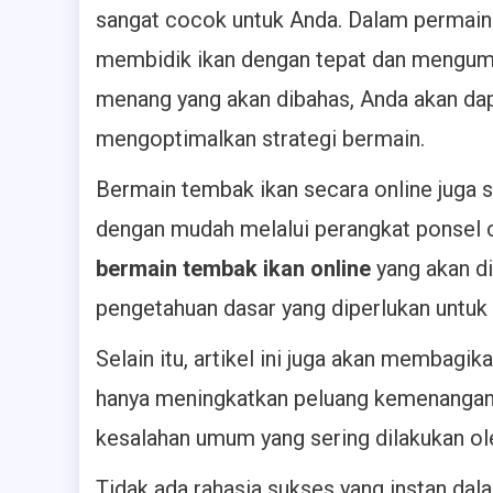
sangat cocok untuk Anda. Dalam permainan
membidik ikan dengan tepat dan mengump
menang yang akan dibahas, Anda akan da
mengoptimalkan strategi bermain.
Bermain tembak ikan secara online juga 
dengan mudah melalui perangkat ponsel
bermain tembak ikan online
yang akan d
pengetahuan dasar yang diperlukan untu
Selain itu, artikel ini juga akan membagi
hanya meningkatkan peluang kemenangan
kesalahan umum yang sering dilakukan o
Tidak ada rahasia sukses yang instan dal