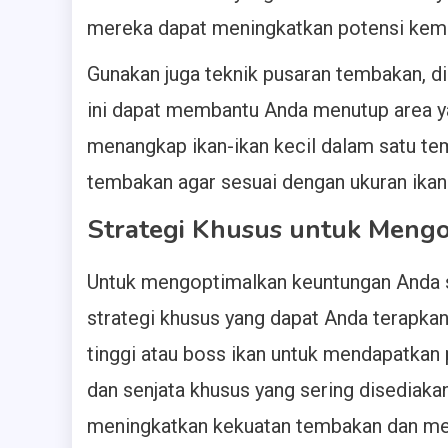
mereka dapat meningkatkan potensi kem
Gunakan juga teknik pusaran tembakan, 
ini dapat membantu Anda menutup area y
menangkap ikan-ikan kecil dalam satu te
tembakan agar sesuai dengan ukuran ikan 
Strategi Khusus untuk Meng
Untuk mengoptimalkan keuntungan Anda 
strategi khusus yang dapat Anda terapkan.
tinggi atau boss ikan untuk mendapatkan p
dan senjata khusus yang sering disedia
meningkatkan kekuatan tembakan dan men