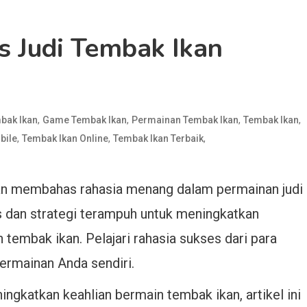
s Judi Tembak Ikan
,
,
,
,
bak Ikan
Game Tembak Ikan
Permainan Tembak Ikan
Tembak Ikan
,
,
,
bile
Tembak Ikan Online
Tembak Ikan Terbaik
akan membahas rahasia menang dalam permainan judi
 dan strategi terampuh untuk meningkatkan
embak ikan. Pelajari rahasia sukses dari para
ermainan Anda sendiri.
ingkatkan keahlian bermain tembak ikan, artikel ini