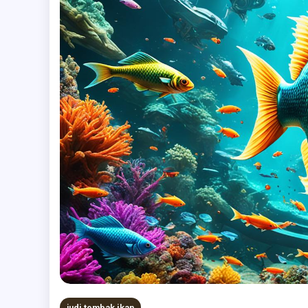
judi tembak ikan