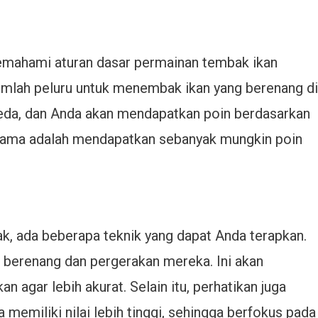
emahami aturan dasar permainan tembak ikan
jumlah peluru untuk menembak ikan yang berenang di
erbeda, dan Anda akan mendapatkan poin berdasarkan
 utama adalah mendapatkan sebanyak mungkin poin
, ada beberapa teknik yang dapat Anda terapkan.
g berenang dan pergerakan mereka. Ini akan
gar lebih akurat. Selain itu, perhatikan juga
a memiliki nilai lebih tinggi, sehingga berfokus pada