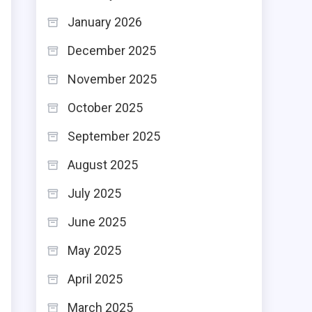
January 2026
December 2025
November 2025
October 2025
September 2025
August 2025
July 2025
June 2025
May 2025
April 2025
March 2025