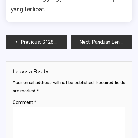
yang terlibat.
Post
Previous:
S1288 Sabung Ayam Online: Cara Kerja, Popularitas, dan Kontroversi Terkini
Next:
Panduan Lengkap Memahami S1288 Sabung Ayam: Informasi dan Aspek Keamanan yang Perlu Diketahui
navigation
Leave a Reply
Your email address will not be published.
Required fields
are marked
*
Comment
*