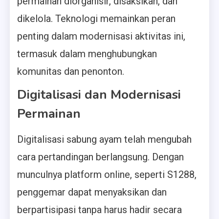
permainan diorganisir, disaksikan, dan
dikelola. Teknologi memainkan peran
penting dalam modernisasi aktivitas ini,
termasuk dalam menghubungkan
komunitas dan penonton.
Digitalisasi dan Modernisasi
Permainan
Digitalisasi sabung ayam telah mengubah
cara pertandingan berlangsung. Dengan
munculnya platform online, seperti S1288,
penggemar dapat menyaksikan dan
berpartisipasi tanpa harus hadir secara