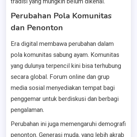
tradisi yang mungkin belum dikenal.
Perubahan Pola Komunitas
dan Penonton
Era digital membawa perubahan dalam
pola komunitas sabung ayam. Komunitas
yang dulunya terpencil kini bisa terhubung
secara global. Forum online dan grup
media sosial menyediakan tempat bagi
penggemar untuk berdiskusi dan berbagi
pengalaman.
Perubahan ini juga memengaruhi demografi
penonton. Generasi muda, yang lebih akrab