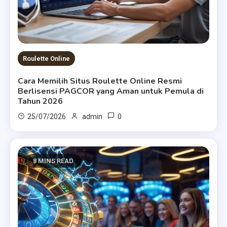
Roulette Online
Cara Memilih Situs Roulette Online Resmi
Berlisensi PAGCOR yang Aman untuk Pemula di
Tahun 2026
0
25/07/2026
admin
8 MINS READ