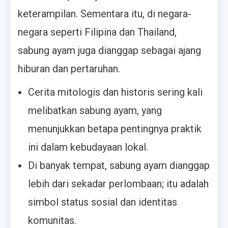
keterampilan. Sementara itu, di negara-
negara seperti Filipina dan Thailand,
sabung ayam juga dianggap sebagai ajang
hiburan dan pertaruhan.
Cerita mitologis dan historis sering kali
melibatkan sabung ayam, yang
menunjukkan betapa pentingnya praktik
ini dalam kebudayaan lokal.
Di banyak tempat, sabung ayam dianggap
lebih dari sekadar perlombaan; itu adalah
simbol status sosial dan identitas
komunitas.