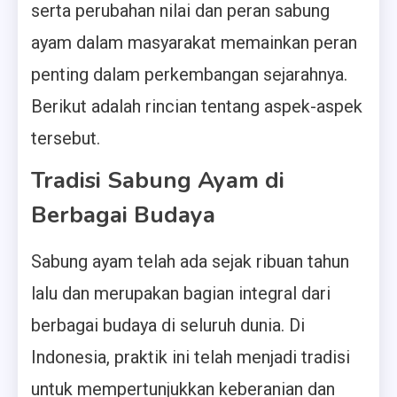
serta perubahan nilai dan peran sabung
ayam dalam masyarakat memainkan peran
penting dalam perkembangan sejarahnya.
Berikut adalah rincian tentang aspek-aspek
tersebut.
Tradisi Sabung Ayam di
Berbagai Budaya
Sabung ayam telah ada sejak ribuan tahun
lalu dan merupakan bagian integral dari
berbagai budaya di seluruh dunia. Di
Indonesia, praktik ini telah menjadi tradisi
untuk mempertunjukkan keberanian dan