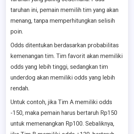
taruhan ini, pemain memilih tim yang akan
menang, tanpa memperhitungkan selisih
poin.
Odds ditentukan berdasarkan probabilitas
kemenangan tim. Tim favorit akan memiliki
odds yang lebih tinggi, sedangkan tim
underdog akan memiliki odds yang lebih
rendah.
Untuk contoh, jika Tim A memiliki odds
-150, maka pemain harus bertaruh Rp150
untuk memenangkan Rp100. Sebaliknya,