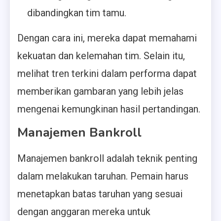
dibandingkan tim tamu.
Dengan cara ini, mereka dapat memahami
kekuatan dan kelemahan tim. Selain itu,
melihat tren terkini dalam performa dapat
memberikan gambaran yang lebih jelas
mengenai kemungkinan hasil pertandingan.
Manajemen Bankroll
Manajemen bankroll adalah teknik penting
dalam melakukan taruhan. Pemain harus
menetapkan batas taruhan yang sesuai
dengan anggaran mereka untuk