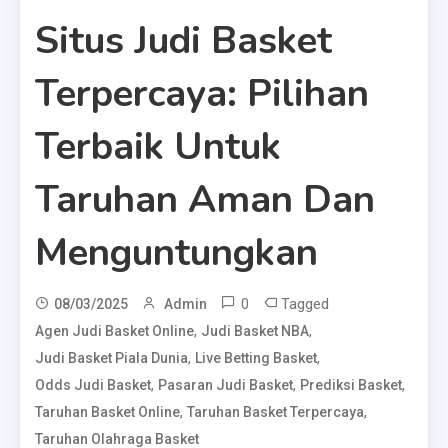
Situs Judi Basket
Terpercaya: Pilihan
Terbaik Untuk
Taruhan Aman Dan
Menguntungkan
0
Tagged
08/03/2025
Admin
,
,
Agen Judi Basket Online
Judi Basket NBA
,
,
Judi Basket Piala Dunia
Live Betting Basket
,
,
,
Odds Judi Basket
Pasaran Judi Basket
Prediksi Basket
,
,
Taruhan Basket Online
Taruhan Basket Terpercaya
Taruhan Olahraga Basket