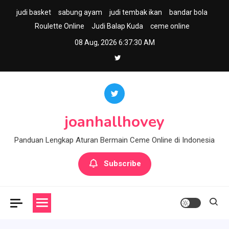
Skip
judi basket
sabung ayam
judi tembak ikan
bandar bola
to
Roulette Online
Judi Balap Kuda
ceme online
content
08 Aug, 2026
6:37:31 AM
joanhallhovey
Panduan Lengkap Aturan Bermain Ceme Online di Indonesia
Subscribe