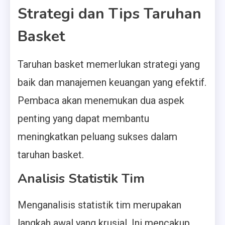
Strategi dan Tips Taruhan
Basket
Taruhan basket memerlukan strategi yang
baik dan manajemen keuangan yang efektif.
Pembaca akan menemukan dua aspek
penting yang dapat membantu
meningkatkan peluang sukses dalam
taruhan basket.
Analisis Statistik Tim
Menganalisis statistik tim merupakan
langkah awal yang krusial. Ini mencakup