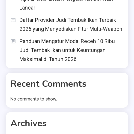
Lancar
Daftar Provider Judi Tembak Ikan Terbaik
2026 yang Menyediakan Fitur Multi-Weapon
Panduan Mengatur Modal Receh 10 Ribu
Judi Tembak Ikan untuk Keuntungan
Maksimal di Tahun 2026
Recent Comments
No comments to show.
Archives