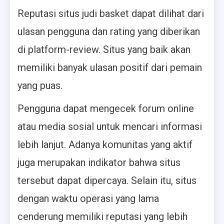
Reputasi situs judi basket dapat dilihat dari
ulasan pengguna dan rating yang diberikan
di platform-review. Situs yang baik akan
memiliki banyak ulasan positif dari pemain
yang puas.
Pengguna dapat mengecek forum online
atau media sosial untuk mencari informasi
lebih lanjut. Adanya komunitas yang aktif
juga merupakan indikator bahwa situs
tersebut dapat dipercaya. Selain itu, situs
dengan waktu operasi yang lama
cenderung memiliki reputasi yang lebih