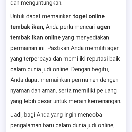
dan menguntungkan.
Untuk dapat memainkan
togel online
tembak ikan
, Anda perlu mencari
agen
tembak ikan online
yang menyediakan
permainan ini. Pastikan Anda memilih agen
yang terpercaya dan memiliki reputasi baik
dalam dunia judi online. Dengan begitu,
Anda dapat memainkan permainan dengan
nyaman dan aman, serta memiliki peluang
yang lebih besar untuk meraih kemenangan.
Jadi, bagi Anda yang ingin mencoba
pengalaman baru dalam dunia judi online,