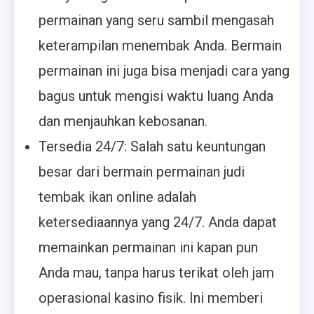
permainan yang seru sambil mengasah
keterampilan menembak Anda. Bermain
permainan ini juga bisa menjadi cara yang
bagus untuk mengisi waktu luang Anda
dan menjauhkan kebosanan.
Tersedia 24/7: Salah satu keuntungan
besar dari bermain permainan judi
tembak ikan online adalah
ketersediaannya yang 24/7. Anda dapat
memainkan permainan ini kapan pun
Anda mau, tanpa harus terikat oleh jam
operasional kasino fisik. Ini memberi