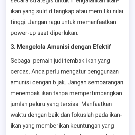
secara strategis untuk mengalahkan ikan-
ikan yang sulit ditangkap atau memiliki nilai
tinggi. Jangan ragu untuk memanfaatkan
power-up saat diperlukan.
3. Mengelola Amunisi dengan Efektif
Sebagai pemain judi tembak ikan yang
cerdas, Anda perlu mengatur penggunaan
amunisi dengan bijak. Jangan sembarangan
menembak ikan tanpa mempertimbangkan
jumlah peluru yang tersisa. Manfaatkan
waktu dengan baik dan fokuslah pada ikan-
ikan yang memberikan keuntungan yang