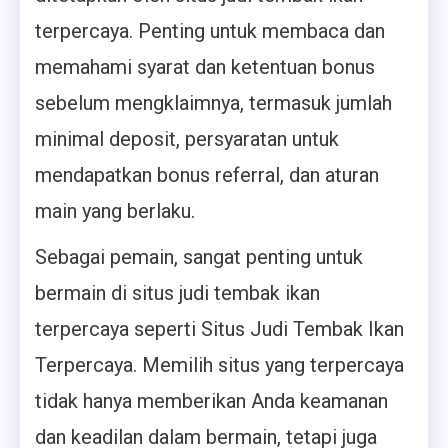
terpercaya. Penting untuk membaca dan
memahami syarat dan ketentuan bonus
sebelum mengklaimnya, termasuk jumlah
minimal deposit, persyaratan untuk
mendapatkan bonus referral, dan aturan
main yang berlaku.
Sebagai pemain, sangat penting untuk
bermain di situs judi tembak ikan
terpercaya seperti Situs Judi Tembak Ikan
Terpercaya. Memilih situs yang terpercaya
tidak hanya memberikan Anda keamanan
dan keadilan dalam bermain, tetapi juga