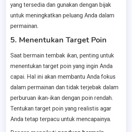
yang tersedia dan gunakan dengan bijak
untuk meningkatkan peluang Anda dalam
permainan.
5. Menentukan Target Poin
Saat bermain tembak ikan, penting untuk
menentukan target poin yang ingin Anda
capai. Hal ini akan membantu Anda fokus
dalam permainan dan tidak terjebak dalam
perburuan ikan-ikan dengan poin rendah.
Tentukan target poin yang realistis agar
Anda tetap terpacu untuk mencapainya.