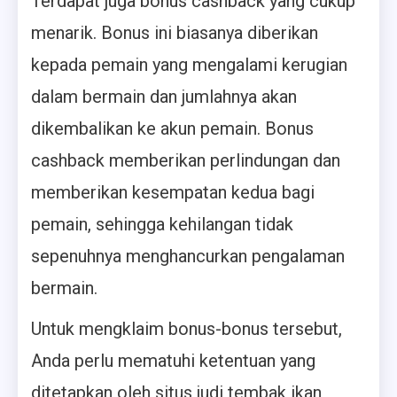
Terdapat juga bonus cashback yang cukup
menarik. Bonus ini biasanya diberikan
kepada pemain yang mengalami kerugian
dalam bermain dan jumlahnya akan
dikembalikan ke akun pemain. Bonus
cashback memberikan perlindungan dan
memberikan kesempatan kedua bagi
pemain, sehingga kehilangan tidak
sepenuhnya menghancurkan pengalaman
bermain.
Untuk mengklaim bonus-bonus tersebut,
Anda perlu mematuhi ketentuan yang
ditetapkan oleh situs judi tembak ikan