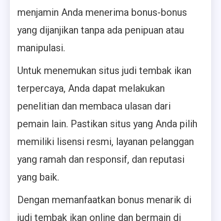
menjamin Anda menerima bonus-bonus
yang dijanjikan tanpa ada penipuan atau
manipulasi.
Untuk menemukan situs judi tembak ikan
terpercaya, Anda dapat melakukan
penelitian dan membaca ulasan dari
pemain lain. Pastikan situs yang Anda pilih
memiliki lisensi resmi, layanan pelanggan
yang ramah dan responsif, dan reputasi
yang baik.
Dengan memanfaatkan bonus menarik di
judi tembak ikan online dan bermain di