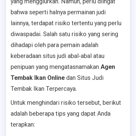
yang menggiurkan. Namun, perlu diingat
bahwa seperti halnya permainan judi
lainnya, terdapat risiko tertentu yang perlu
diwaspadai. Salah satu risiko yang sering
dihadapi oleh para pemain adalah
keberadaan situs judi abal-abal atau
penipuan yang mengatasnamakan
Agen
Tembak Ikan Online
dan Situs Judi
Tembak Ikan Terpercaya.
Untuk menghindari risiko tersebut, berikut
adalah beberapa tips yang dapat Anda
terapkan: