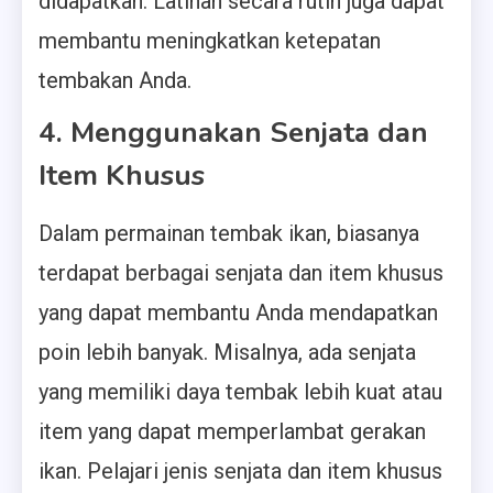
didapatkan. Latihan secara rutin juga dapat
membantu meningkatkan ketepatan
tembakan Anda.
4. Menggunakan Senjata dan
Item Khusus
Dalam permainan tembak ikan, biasanya
terdapat berbagai senjata dan item khusus
yang dapat membantu Anda mendapatkan
poin lebih banyak. Misalnya, ada senjata
yang memiliki daya tembak lebih kuat atau
item yang dapat memperlambat gerakan
ikan. Pelajari jenis senjata dan item khusus