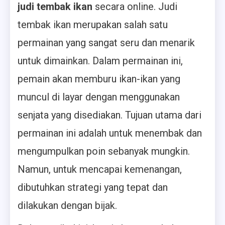
judi tembak ikan
secara online. Judi
tembak ikan merupakan salah satu
permainan yang sangat seru dan menarik
untuk dimainkan. Dalam permainan ini,
pemain akan memburu ikan-ikan yang
muncul di layar dengan menggunakan
senjata yang disediakan. Tujuan utama dari
permainan ini adalah untuk menembak dan
mengumpulkan poin sebanyak mungkin.
Namun, untuk mencapai kemenangan,
dibutuhkan strategi yang tepat dan
dilakukan dengan bijak.