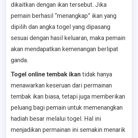
dikaitkan dengan ikan tersebut. Jika
pemain berhasil “menangkap” ikan yang
dipilih dan angka togel yang dipasang
sesuai dengan hasil keluaran, maka pemain
akan mendapatkan kemenangan berlipat
ganda.
Togel online tembak ikan
tidak hanya
menawarkan keseruan dari permainan
tembak ikan biasa, tetapi juga memberikan
peluang bagi pemain untuk memenangkan
hadiah besar melalui togel. Hal ini
menjadikan permainan ini semakin menarik