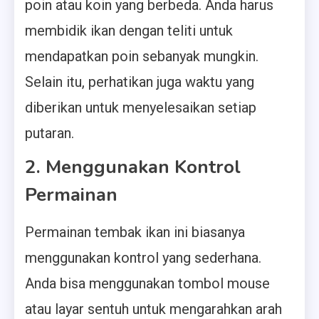
poin atau koin yang berbeda. Anda harus
membidik ikan dengan teliti untuk
mendapatkan poin sebanyak mungkin.
Selain itu, perhatikan juga waktu yang
diberikan untuk menyelesaikan setiap
putaran.
2. Menggunakan Kontrol
Permainan
Permainan tembak ikan ini biasanya
menggunakan kontrol yang sederhana.
Anda bisa menggunakan tombol mouse
atau layar sentuh untuk mengarahkan arah