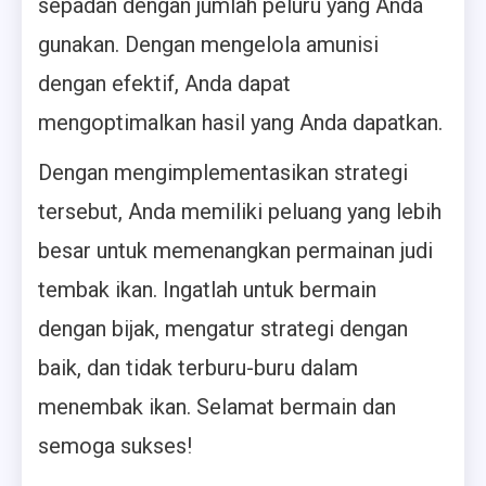
sepadan dengan jumlah peluru yang Anda
gunakan. Dengan mengelola amunisi
dengan efektif, Anda dapat
mengoptimalkan hasil yang Anda dapatkan.
Dengan mengimplementasikan strategi
tersebut, Anda memiliki peluang yang lebih
besar untuk memenangkan permainan judi
tembak ikan. Ingatlah untuk bermain
dengan bijak, mengatur strategi dengan
baik, dan tidak terburu-buru dalam
menembak ikan. Selamat bermain dan
semoga sukses!