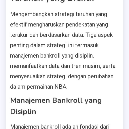
Mengembangkan strategi taruhan yang
efektif mengharuskan pendekatan yang
terukur dan berdasarkan data. Tiga aspek
penting dalam strategi ini termasuk
manajemen bankroll yang disiplin,
memanfaatkan data dan tren musim, serta
menyesuaikan strategi dengan perubahan
dalam permainan NBA.
Manajemen Bankroll yang
Disiplin
Manajemen bankroll adalah fondasi dari