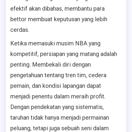
efektif akan dibahas, membantu para
bettor membuat keputusan yang lebih
cerdas.
Ketika memasuki musim NBA yang
kompetitif, persiapan yang matang adalah
penting. Membekali diri dengan
pengetahuan tentang tren tim, cedera
pemain, dan kondisi lapangan dapat
menjadi penentu dalam meraih profit.
Dengan pendekatan yang sistematis,
taruhan tidak hanya menjadi permainan
peluang, tetapi juga sebuah seni dalam