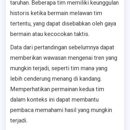
taruhan. Beberapa tim memiliki keunggulan
historis ketika bermain melawan tim
tertentu, yang dapat disebabkan oleh gaya
bermain atau kecocokan taktis.
Data dari pertandingan sebelumnya dapat
memberikan wawasan mengenai tren yang
mungkin terjadi, seperti tim mana yang
lebih cenderung menang di kandang.
Memperhatikan permainan kedua tim
dalam konteks ini dapat membantu
pembaca memahami hasil yang mungkin
terjadi.