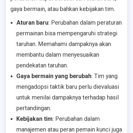
gaya bermain, atau bahkan kebijakan tim.
Aturan baru
: Perubahan dalam peraturan
permainan bisa mempengaruhi strategi
taruhan. Memahami dampaknya akan
membantu dalam menyesuaikan
pendekatan taruhan.
Gaya bermain yang berubah
: Tim yang
mengadopsi taktik baru perlu dievaluasi
untuk menilai dampaknya terhadap hasil
pertandingan.
Kebijakan tim
: Perubahan dalam
manajemen atau peran pemain kunci juga