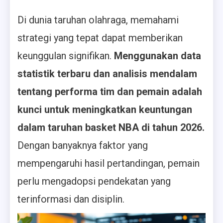
Di dunia taruhan olahraga, memahami
strategi yang tepat dapat memberikan
keunggulan signifikan.
Menggunakan data
statistik terbaru dan analisis mendalam
tentang performa tim dan pemain adalah
kunci untuk meningkatkan keuntungan
dalam taruhan basket NBA di tahun 2026.
Dengan banyaknya faktor yang
mempengaruhi hasil pertandingan, pemain
perlu mengadopsi pendekatan yang
terinformasi dan disiplin.