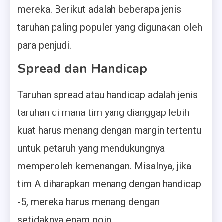
mereka. Berikut adalah beberapa jenis
taruhan paling populer yang digunakan oleh
para penjudi.
Spread dan Handicap
Taruhan spread atau handicap adalah jenis
taruhan di mana tim yang dianggap lebih
kuat harus menang dengan margin tertentu
untuk petaruh yang mendukungnya
memperoleh kemenangan. Misalnya, jika
tim A diharapkan menang dengan handicap
-5, mereka harus menang dengan
setidaknya enam poin.