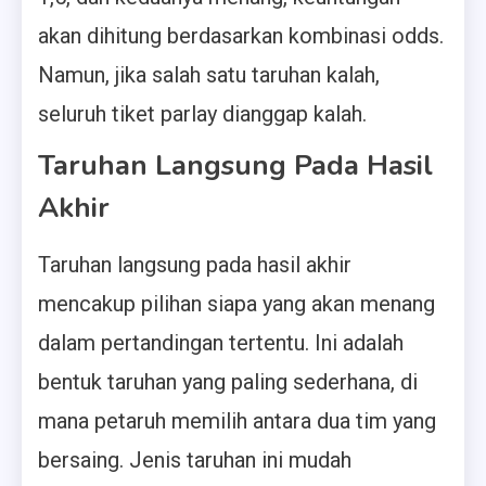
akan dihitung berdasarkan kombinasi odds.
Namun, jika salah satu taruhan kalah,
seluruh tiket parlay dianggap kalah.
Taruhan Langsung Pada Hasil
Akhir
Taruhan langsung pada hasil akhir
mencakup pilihan siapa yang akan menang
dalam pertandingan tertentu. Ini adalah
bentuk taruhan yang paling sederhana, di
mana petaruh memilih antara dua tim yang
bersaing. Jenis taruhan ini mudah