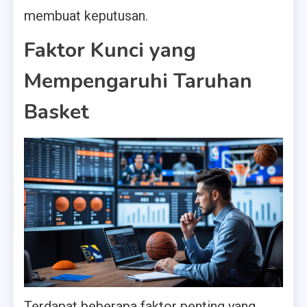
membuat keputusan.
Faktor Kunci yang
Mempengaruhi Taruhan
Basket
Terdapat beberapa faktor penting yang