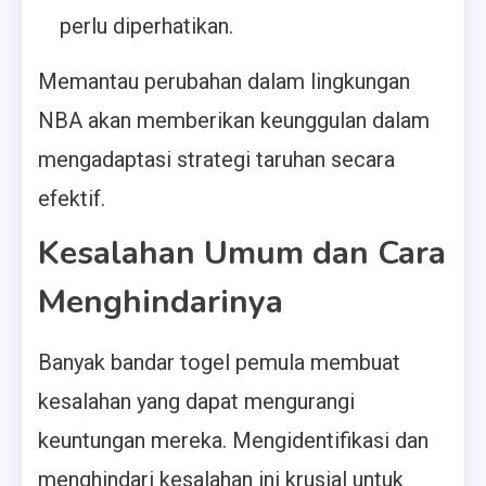
perlu diperhatikan.
Memantau perubahan dalam lingkungan
NBA akan memberikan keunggulan dalam
mengadaptasi strategi taruhan secara
efektif.
Kesalahan Umum dan Cara
Menghindarinya
Banyak bandar togel pemula membuat
kesalahan yang dapat mengurangi
keuntungan mereka. Mengidentifikasi dan
menghindari kesalahan ini krusial untuk