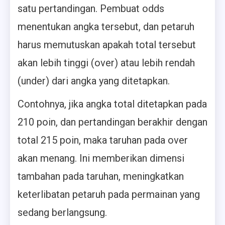
satu pertandingan. Pembuat odds
menentukan angka tersebut, dan petaruh
harus memutuskan apakah total tersebut
akan lebih tinggi (over) atau lebih rendah
(under) dari angka yang ditetapkan.
Contohnya, jika angka total ditetapkan pada
210 poin, dan pertandingan berakhir dengan
total 215 poin, maka taruhan pada over
akan menang. Ini memberikan dimensi
tambahan pada taruhan, meningkatkan
keterlibatan petaruh pada permainan yang
sedang berlangsung.