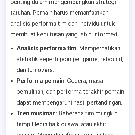
penting dalam mengembangkan strategi
taruhan. Pemain harus memanfaatkan
analisis performa tim dan individu untuk
membuat keputusan yang lebih informed.
Analisis performa tim
: Memperhatikan
statistik seperti poin per game, rebound,
dan turnovers.
Performa pemain
: Cedera, masa
pemulihan, dan performa terakhir pemain
dapat mempengaruhi hasil pertandingan.
Tren musiman
: Beberapa tim mungkin
tampil lebih baik di awal atau akhir