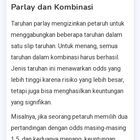
Parlay dan Kombinasi
Taruhan parlay mengizinkan petaruh untuk
menggabungkan beberapa taruhan dalam
satu slip taruhan. Untuk menang, semua
taruhan dalam kombinasi harus berhasil.
Jenis taruhan ini menawarkan odds yang
lebih tinggi karena risiko yang lebih besar,
tetapi juga bisa menghasilkan keuntungan
yang signifikan.
Misalnya, jika seorang petaruh memilih dua
pertandingan dengan odds masing-masing
1,5, dan keduanya menang, keuntungan