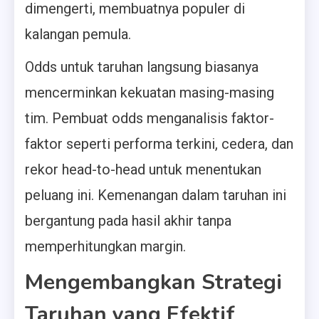
dimengerti, membuatnya populer di
kalangan pemula.
Odds untuk taruhan langsung biasanya
mencerminkan kekuatan masing-masing
tim. Pembuat odds menganalisis faktor-
faktor seperti performa terkini, cedera, dan
rekor head-to-head untuk menentukan
peluang ini. Kemenangan dalam taruhan ini
bergantung pada hasil akhir tanpa
memperhitungkan margin.
Mengembangkan Strategi
Taruhan yang Efektif