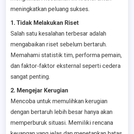
meningkatkan peluang sukses.
1. Tidak Melakukan Riset
Salah satu kesalahan terbesar adalah
mengabaikan riset sebelum bertaruh.
Memahami statistik tim, performa pemain,
dan faktor-faktor eksternal seperti cedera
sangat penting.
2. Mengejar Kerugian
Mencoba untuk memulihkan kerugian
dengan bertaruh lebih besar hanya akan
memperburuk situasi. Memiliki rencana
keuangan yang jelas dan menetapkan batas