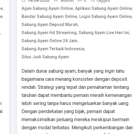
0
Tagged
14/04/2026
Admin
,
,
,
ne
Agen Sabung Ayam Online
Aplikasi Sabung Ayam Online
,
,
,
ne
Bandar Sabung Ayam Online
Login Sabung Ayam Online
,
Sabung Ayam Deposit Murah
,
,
,
Sabung Ayam Hd Streaming
Sabung Ayam Live Hari Ini
,
Sabung Ayam Online 24 Jam
,
Sabung Ayam Terbaik Indonesia
Situs Judi Sabung Ayam
Dalam dunia sabung ayam, banyak yang ingin tahu
bagaimana cara menang konsisten dengan deposit
rendah. Strategi yang tepat dan pemahaman tentang
taruhan dapat membantu pemain meraih kemenangan
n
lebih sering tanpa harus mengeluarkan banyak uang.
l.
Dengan pendekatan yang bijak, pemain dapat
memaksimalkan peluang mereka meskipun bermain
dengan modal terbatas. Mengikuti perkembangan dan