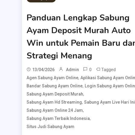
Panduan Lengkap Sabung
Ayam Deposit Murah Auto
Win untuk Pemain Baru da
Strategi Menang
0
Tagged
13/04/2026
Admin
,
Agen Sabung Ayam Online
Aplikasi Sabung Ayam Onli
,
Bandar Sabung Ayam Online
Login Sabung Ayam Onli
,
Sabung Ayam Deposit Murah
,
Sabung Ayam Hd Streaming
Sabung Ayam Live Hari Ini
,
Sabung Ayam Online 24 Jam
,
Sabung Ayam Terbaik Indonesia
Situs Judi Sabung Ayam