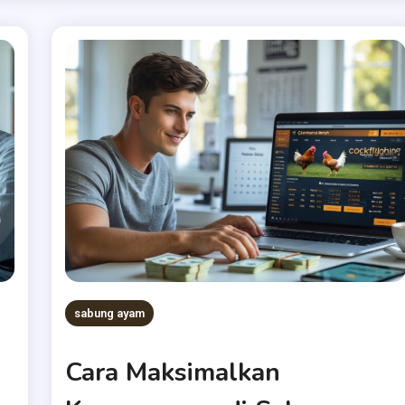
sabung ayam
Cara Maksimalkan