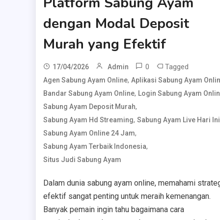
Platform Sabung Ayam
dengan Modal Deposit
Murah yang Efektif
0
Tagged
17/04/2026
Admin
,
Agen Sabung Ayam Online
Aplikasi Sabung Ayam Onli
,
Bandar Sabung Ayam Online
Login Sabung Ayam Onli
,
Sabung Ayam Deposit Murah
,
Sabung Ayam Hd Streaming
Sabung Ayam Live Hari Ini
,
Sabung Ayam Online 24 Jam
,
Sabung Ayam Terbaik Indonesia
Situs Judi Sabung Ayam
Dalam dunia sabung ayam online, memahami strate
efektif sangat penting untuk meraih kemenangan.
Banyak pemain ingin tahu bagaimana cara