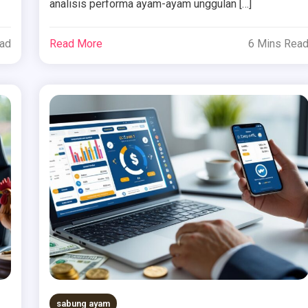
analisis performa ayam-ayam unggulan […]
ead
Read More
6 Mins Rea
sabung ayam