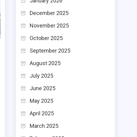
January 2026
December 2025
November 2025
October 2025
September 2025
August 2025
July 2025
June 2025
May 2025
April 2025
March 2025