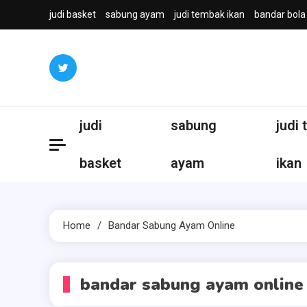
Skip
judi basket
sabung ayam
judi tembak ikan
bandar bola
to
content
judi
sabung
judi
basket
ayam
ikan
Home
Bandar Sabung Ayam Online
bandar sabung ayam online