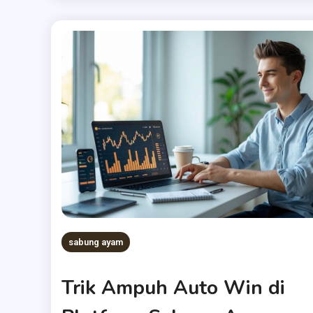
sabung ayam
Trik Ampuh Auto Win di