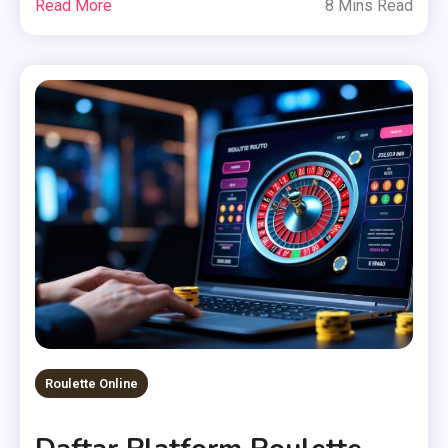
Read More
8 Mins Read
Roulette Online