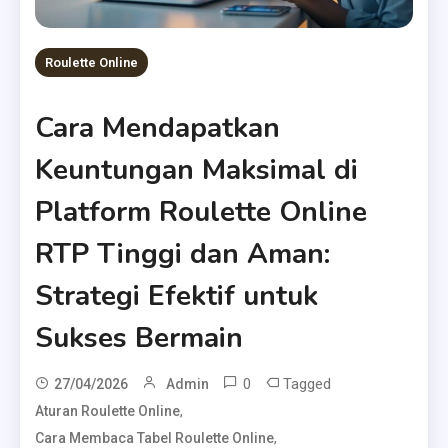
Roulette Online
Cara Mendapatkan
Keuntungan Maksimal di
Platform Roulette Online
RTP Tinggi dan Aman:
Strategi Efektif untuk
Sukses Bermain
0
Tagged
27/04/2026
Admin
,
Aturan Roulette Online
,
Cara Membaca Tabel Roulette Online