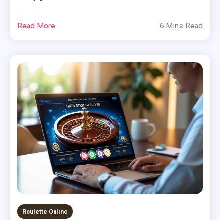
Read More
6 Mins Read
Roulette Online