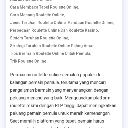
,
Cara Membaca Tabel Roulette Online
,
Cara Menang Roulette Online
,
,
Jenis Taruhan Roulette Online
Panduan Roulette Online
,
Perbedaan Roulette Online Dan Roulette Kasino
,
Sistem Taruhan Roulette Online
,
Strategi Taruhan Roulette Online Paling Aman
,
Tips Bermain Roulette Online Untuk Pemula
Trik Roulette Online
Permainan roulette online semakin populer di
kalangan pemain pemula, terutama yang mencari
pengalaman bermain yang menyenangkan dengan
peluang menang yang baik. Menggunakan platform
roulette resmi dengan RTP tinggi dapat meningkatkan
peluang pemain pemula untuk meraih kemenangan.
Saat memilih platform yang tepat, pemain harus