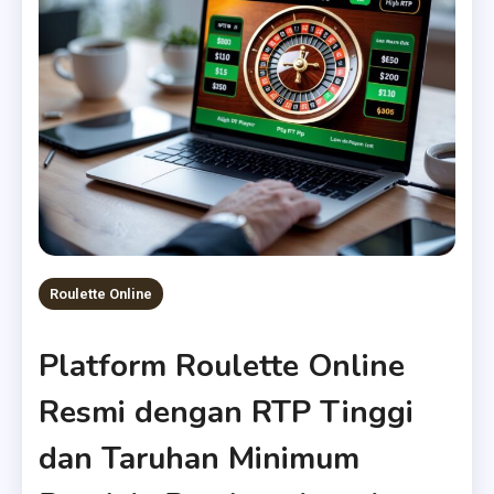
Roulette Online
Platform Roulette Online
Resmi dengan RTP Tinggi
dan Taruhan Minimum