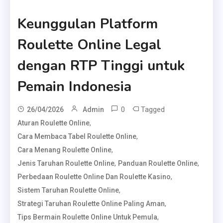
Keunggulan Platform
Roulette Online Legal
dengan RTP Tinggi untuk
Pemain Indonesia
0
Tagged
26/04/2026
Admin
,
Aturan Roulette Online
,
Cara Membaca Tabel Roulette Online
,
Cara Menang Roulette Online
,
,
Jenis Taruhan Roulette Online
Panduan Roulette Online
,
Perbedaan Roulette Online Dan Roulette Kasino
,
Sistem Taruhan Roulette Online
,
Strategi Taruhan Roulette Online Paling Aman
,
Tips Bermain Roulette Online Untuk Pemula