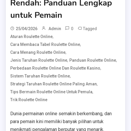
Rendah: Panduan Lengkap
untuk Pemain
0
Tagged
25/04/2026
Admin
,
Aturan Roulette Online
,
Cara Membaca Tabel Roulette Online
,
Cara Menang Roulette Online
,
,
Jenis Taruhan Roulette Online
Panduan Roulette Online
,
Perbedaan Roulette Online Dan Roulette Kasino
,
Sistem Taruhan Roulette Online
,
Strategi Taruhan Roulette Online Paling Aman
,
Tips Bermain Roulette Online Untuk Pemula
Trik Roulette Online
Dunia permainan online semakin berkembang, dan
para pemain kini memiliki banyak pilihan untuk
menikmati pengalaman berputar yang menarik.