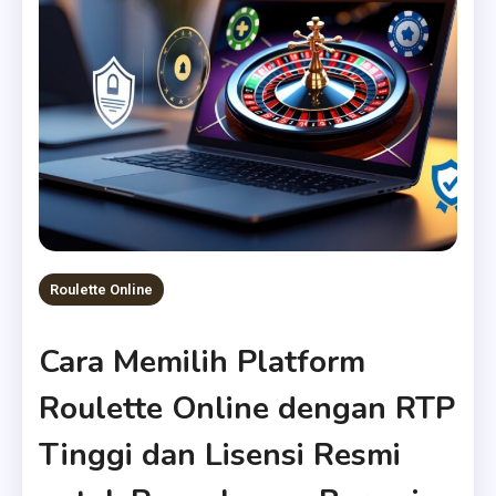
Roulette Online
Cara Memilih Platform
Roulette Online dengan RTP
Tinggi dan Lisensi Resmi