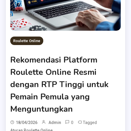
Roulette Online
Rekomendasi Platform
Roulette Online Resmi
dengan RTP Tinggi untuk
Pemain Pemula yang
Menguntungkan
0
Tagged
18/04/2026
Admin
,
Aturan Roulette Online