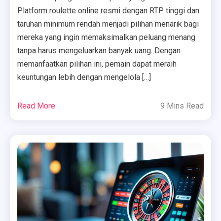
Platform roulette online resmi dengan RTP tinggi dan
taruhan minimum rendah menjadi pilihan menarik bagi
mereka yang ingin memaksimalkan peluang menang
tanpa harus mengeluarkan banyak uang. Dengan
memanfaatkan pilihan ini, pemain dapat meraih
keuntungan lebih dengan mengelola […]
Read More
9 Mins Read