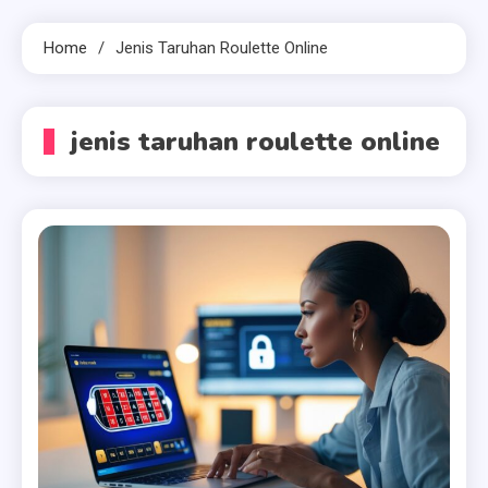
Home
Jenis Taruhan Roulette Online
jenis taruhan roulette online