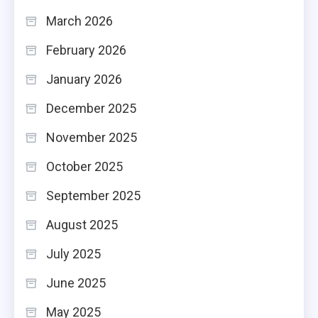
March 2026
February 2026
January 2026
December 2025
November 2025
October 2025
September 2025
August 2025
July 2025
June 2025
May 2025