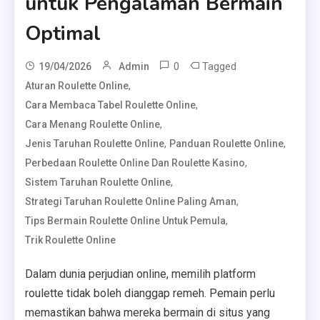
untuk Pengalaman Bermain
Optimal
0
Tagged
19/04/2026
Admin
,
Aturan Roulette Online
,
Cara Membaca Tabel Roulette Online
,
Cara Menang Roulette Online
,
,
Jenis Taruhan Roulette Online
Panduan Roulette Online
,
Perbedaan Roulette Online Dan Roulette Kasino
,
Sistem Taruhan Roulette Online
,
Strategi Taruhan Roulette Online Paling Aman
,
Tips Bermain Roulette Online Untuk Pemula
Trik Roulette Online
Dalam dunia perjudian online, memilih platform
roulette tidak boleh dianggap remeh. Pemain perlu
memastikan bahwa mereka bermain di situs yang