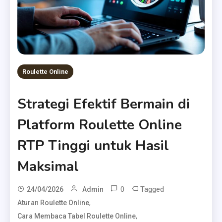
Roulette Online
Strategi Efektif Bermain di
Platform Roulette Online
RTP Tinggi untuk Hasil
Maksimal
0
Tagged
24/04/2026
Admin
,
Aturan Roulette Online
,
Cara Membaca Tabel Roulette Online