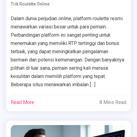
Trik Roulette Online
Dalam dunia perjudian online, platform roulette resmi
menawarkan variasi besar untuk para pemain.
Perbandingan platform ini sangat penting untuk
menemukan yang memiliki RTP tertinggi dan bonus
terbaik, yang dapat meningkatkan pengalaman
bermain dan potensi kemenangan. Dengan banyaknya
pilihan di luar sana, pemain sering kali merasa
kesulitan dalam memilih platform yang tepat.
Beberapa situs menawarkan imbalan […]
Read More
8 Mins Read