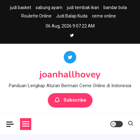
Skip
judi basket
sabung ayam
judi tembak ikan
bandar bola
to
Roulette Online
Judi Balap Kuda
ceme online
content
06 Aug, 2026
9:07:23 AM
joanhallhovey
Panduan Lengkap Aturan Bermain Ceme Online di Indonesia
Subscribe