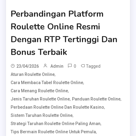
Perbandingan Platform
Roulette Online Resmi
Dengan RTP Tertinggi Dan
Bonus Terbaik
0
Tagged
23/04/2026
Admin
,
Aturan Roulette Online
,
Cara Membaca Tabel Roulette Online
,
Cara Menang Roulette Online
,
,
Jenis Taruhan Roulette Online
Panduan Roulette Online
,
Perbedaan Roulette Online Dan Roulette Kasino
,
Sistem Taruhan Roulette Online
,
Strategi Taruhan Roulette Online Paling Aman
,
Tips Bermain Roulette Online Untuk Pemula