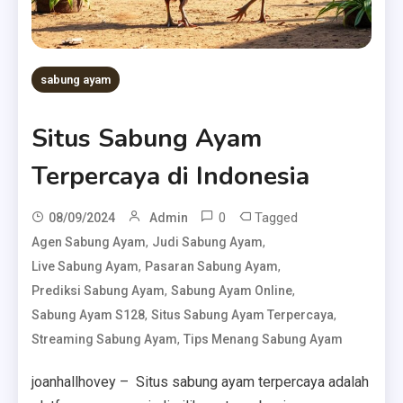
sabung ayam
Situs Sabung Ayam
Terpercaya di Indonesia
0
Tagged
08/09/2024
Admin
,
,
Agen Sabung Ayam
Judi Sabung Ayam
,
,
Live Sabung Ayam
Pasaran Sabung Ayam
,
,
Prediksi Sabung Ayam
Sabung Ayam Online
,
,
Sabung Ayam S128
Situs Sabung Ayam Terpercaya
,
Streaming Sabung Ayam
Tips Menang Sabung Ayam
joanhallhovey – Situs sabung ayam terpercaya adalah