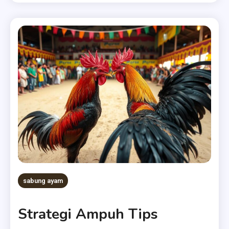
sabung ayam
Strategi Ampuh Tips