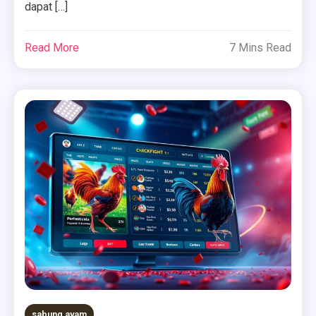
dapat […]
Read More
7 Mins Read
sabung ayam