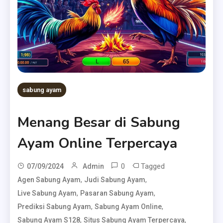
sabung ayam
Menang Besar di Sabung
Ayam Online Terpercaya
0
Tagged
07/09/2024
Admin
,
,
Agen Sabung Ayam
Judi Sabung Ayam
,
,
Live Sabung Ayam
Pasaran Sabung Ayam
,
,
Prediksi Sabung Ayam
Sabung Ayam Online
,
,
Sabung Ayam S128
Situs Sabung Ayam Terpercaya