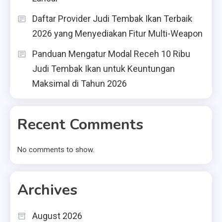
Daftar Provider Judi Tembak Ikan Terbaik
2026 yang Menyediakan Fitur Multi-Weapon
Panduan Mengatur Modal Receh 10 Ribu
Judi Tembak Ikan untuk Keuntungan
Maksimal di Tahun 2026
Recent Comments
No comments to show.
Archives
August 2026