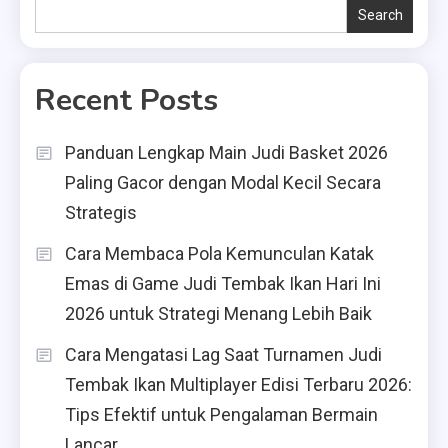
Search
Recent Posts
Panduan Lengkap Main Judi Basket 2026
Paling Gacor dengan Modal Kecil Secara
Strategis
Cara Membaca Pola Kemunculan Katak
Emas di Game Judi Tembak Ikan Hari Ini
2026 untuk Strategi Menang Lebih Baik
Cara Mengatasi Lag Saat Turnamen Judi
Tembak Ikan Multiplayer Edisi Terbaru 2026:
Tips Efektif untuk Pengalaman Bermain
Lancar