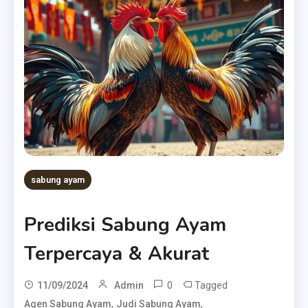
sabung ayam
Prediksi Sabung Ayam
Terpercaya & Akurat
0
Tagged
11/09/2024
Admin
,
,
Agen Sabung Ayam
Judi Sabung Ayam