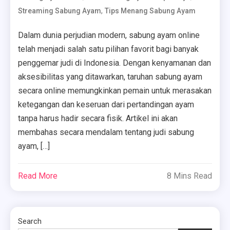
,
Streaming Sabung Ayam
Tips Menang Sabung Ayam
Dalam dunia perjudian modern, sabung ayam online
telah menjadi salah satu pilihan favorit bagi banyak
penggemar judi di Indonesia. Dengan kenyamanan dan
aksesibilitas yang ditawarkan, taruhan sabung ayam
secara online memungkinkan pemain untuk merasakan
ketegangan dan keseruan dari pertandingan ayam
tanpa harus hadir secara fisik. Artikel ini akan
membahas secara mendalam tentang judi sabung
ayam, […]
Read More
8 Mins Read
Search