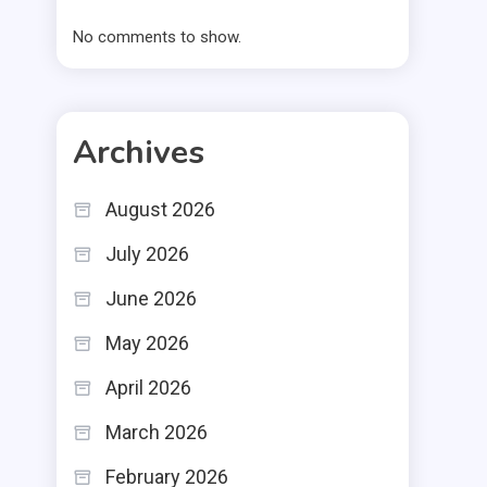
No comments to show.
Archives
August 2026
July 2026
June 2026
May 2026
April 2026
March 2026
February 2026