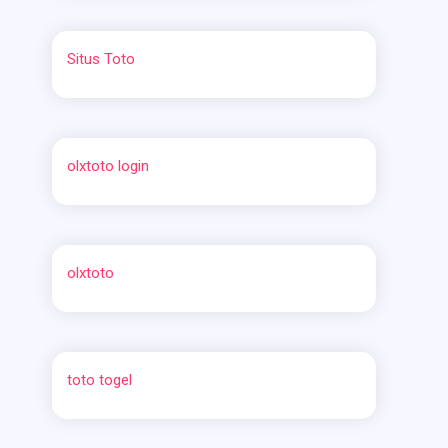
Situs Toto
olxtoto login
olxtoto
toto togel