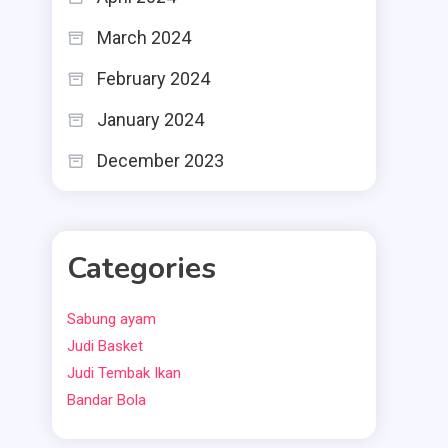
March 2024
February 2024
January 2024
December 2023
Categories
Sabung ayam
Judi Basket
Judi Tembak Ikan
Bandar Bola