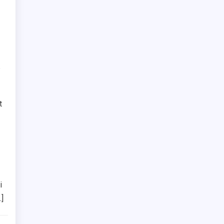
,
t
i
]