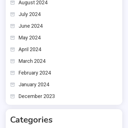
August 2024
July 2024
June 2024
May 2024
April 2024
March 2024
February 2024
January 2024
December 2023
Categories