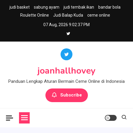
Skip
judi basket
sabung ayam
judi tembak ikan
bandar bola
to
Roulette Online
Judi Balap Kuda
ceme online
content
07 Aug, 2026
9:02:37 PM
joanhallhovey
Panduan Lengkap Aturan Bermain Ceme Online di Indonesia
Subscribe