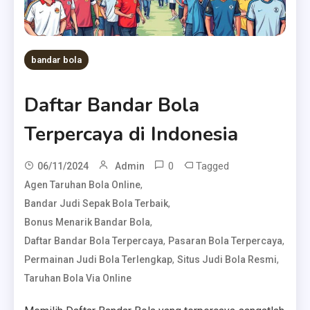
bandar bola
Daftar Bandar Bola
Terpercaya di Indonesia
0
Tagged
06/11/2024
Admin
,
Agen Taruhan Bola Online
,
Bandar Judi Sepak Bola Terbaik
,
Bonus Menarik Bandar Bola
,
,
Daftar Bandar Bola Terpercaya
Pasaran Bola Terpercaya
,
,
Permainan Judi Bola Terlengkap
Situs Judi Bola Resmi
Taruhan Bola Via Online