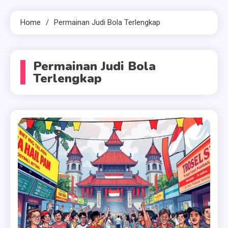
Home
Permainan Judi Bola Terlengkap
Permainan Judi Bola
Terlengkap