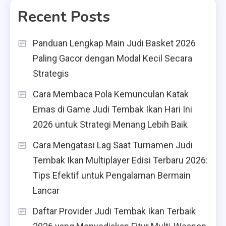
Recent Posts
Panduan Lengkap Main Judi Basket 2026
Paling Gacor dengan Modal Kecil Secara
Strategis
Cara Membaca Pola Kemunculan Katak
Emas di Game Judi Tembak Ikan Hari Ini
2026 untuk Strategi Menang Lebih Baik
Cara Mengatasi Lag Saat Turnamen Judi
Tembak Ikan Multiplayer Edisi Terbaru 2026:
Tips Efektif untuk Pengalaman Bermain
Lancar
Daftar Provider Judi Tembak Ikan Terbaik