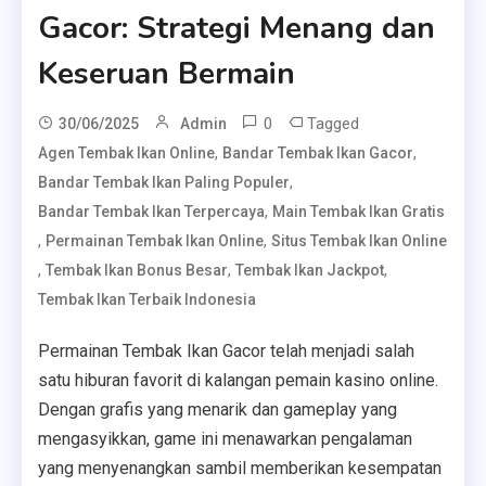
Gacor: Strategi Menang dan
Keseruan Bermain
0
Tagged
30/06/2025
Admin
,
,
Agen Tembak Ikan Online
Bandar Tembak Ikan Gacor
,
Bandar Tembak Ikan Paling Populer
,
Bandar Tembak Ikan Terpercaya
Main Tembak Ikan Gratis
,
,
Permainan Tembak Ikan Online
Situs Tembak Ikan Online
,
,
,
Tembak Ikan Bonus Besar
Tembak Ikan Jackpot
Tembak Ikan Terbaik Indonesia
Permainan Tembak Ikan Gacor telah menjadi salah
satu hiburan favorit di kalangan pemain kasino online.
Dengan grafis yang menarik dan gameplay yang
mengasyikkan, game ini menawarkan pengalaman
yang menyenangkan sambil memberikan kesempatan