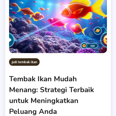
judi tembak ikan
Tembak Ikan Mudah
Menang: Strategi Terbaik
untuk Meningkatkan
Peluang Anda