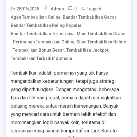
0
Tagged
28/06/2025
Admin
,
,
Agen Tembak Ikan Online
Bandar Tembak Ikan Gacor
,
Bandar Tembak Ikan Paling Populer
,
Bandar Tembak Ikan Terpercaya
Main Tembak Ikan Gratis
,
,
Permainan Tembak Ikan Online
Situs Tembak Ikan Online
,
,
,
Tembak Ikan Bonus Besar
Tembak Ikan Jackpot
Tembak Ikan Terbaik Indonesia
Tembak Ikan adalah permainan yang tak hanya
mengandalkan keberuntungan, tetapi juga strategi
yang diperhitungkan. Dengan mengetahui beberapa
tips dan trik yang tepat, pemain dapat meningkatkan
peluang mereka untuk meraih kemenangan. Banyak
yang mencari cara untuk bermain lebih efektif dan
memenangkan lebih banyak koin, terutama di
permainan yang sangat kompetitif ini. Link Koitoto