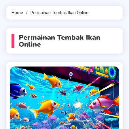
Home
Permainan Tembak Ikan Online
Permainan Tembak Ikan
Online