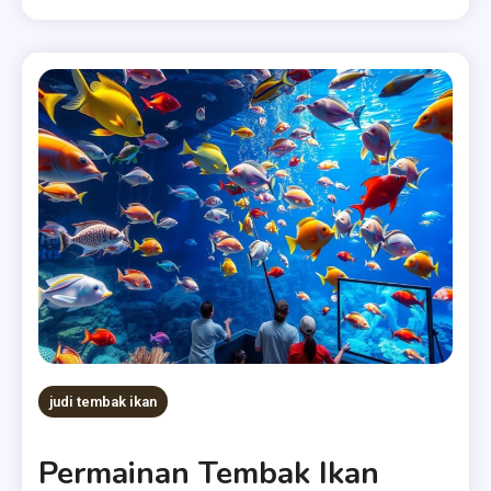
judi tembak ikan
Permainan Tembak Ikan