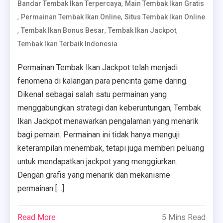
,
Bandar Tembak Ikan Terpercaya
Main Tembak Ikan Gratis
,
,
Permainan Tembak Ikan Online
Situs Tembak Ikan Online
,
,
,
Tembak Ikan Bonus Besar
Tembak Ikan Jackpot
Tembak Ikan Terbaik Indonesia
Permainan Tembak Ikan Jackpot telah menjadi
fenomena di kalangan para pencinta game daring.
Dikenal sebagai salah satu permainan yang
menggabungkan strategi dan keberuntungan, Tembak
Ikan Jackpot menawarkan pengalaman yang menarik
bagi pemain. Permainan ini tidak hanya menguji
keterampilan menembak, tetapi juga memberi peluang
untuk mendapatkan jackpot yang menggiurkan.
Dengan grafis yang menarik dan mekanisme
permainan […]
Read More
5 Mins Read