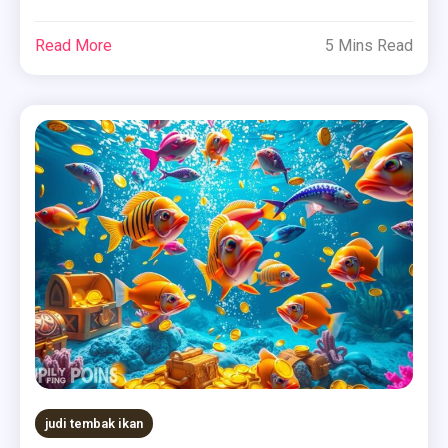
Read More
5 Mins Read
judi tembak ikan