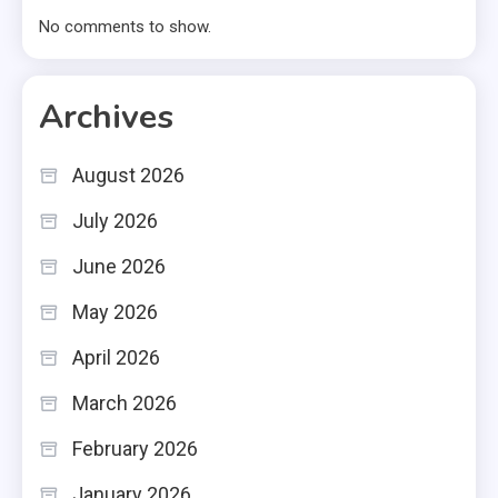
No comments to show.
Archives
August 2026
July 2026
June 2026
May 2026
April 2026
March 2026
February 2026
January 2026