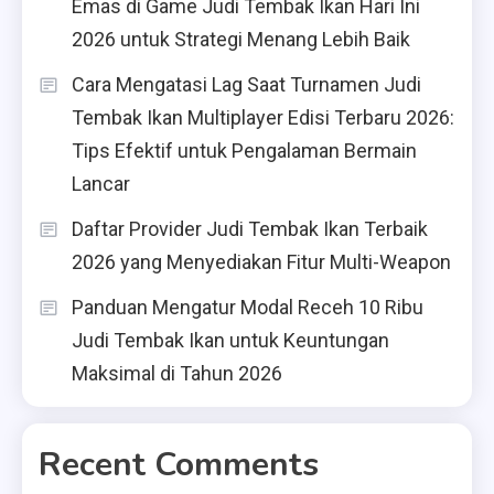
Emas di Game Judi Tembak Ikan Hari Ini
2026 untuk Strategi Menang Lebih Baik
Cara Mengatasi Lag Saat Turnamen Judi
Tembak Ikan Multiplayer Edisi Terbaru 2026:
Tips Efektif untuk Pengalaman Bermain
Lancar
Daftar Provider Judi Tembak Ikan Terbaik
2026 yang Menyediakan Fitur Multi-Weapon
Panduan Mengatur Modal Receh 10 Ribu
Judi Tembak Ikan untuk Keuntungan
Maksimal di Tahun 2026
Recent Comments