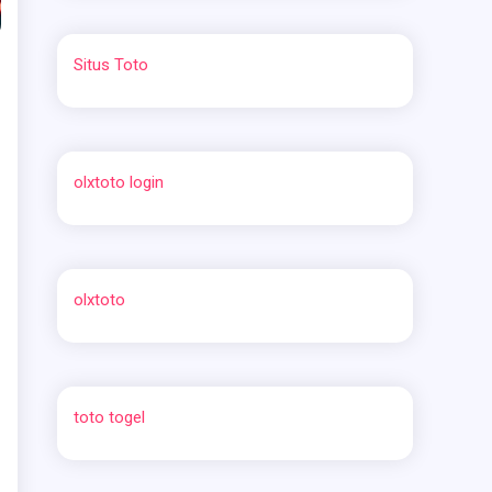
Situs Toto
olxtoto login
olxtoto
toto togel