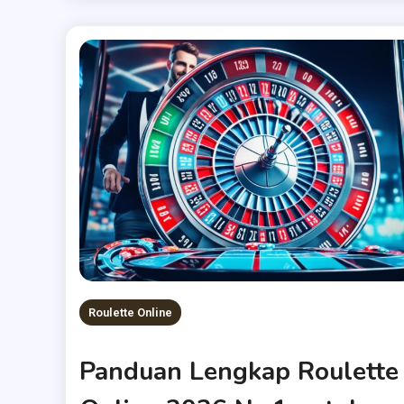
Roulette Online
Panduan Lengkap Roulette