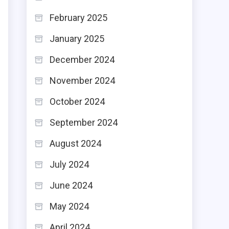
February 2025
January 2025
December 2024
November 2024
October 2024
September 2024
August 2024
July 2024
June 2024
May 2024
April 2024