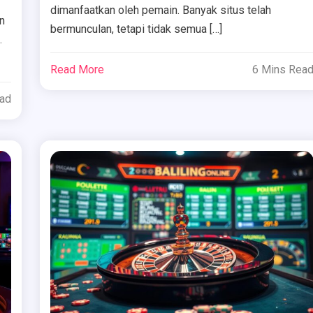
dimanfaatkan oleh pemain. Banyak situs telah
n
bermunculan, tetapi tidak semua […]
.
Read More
6 Mins Rea
ead