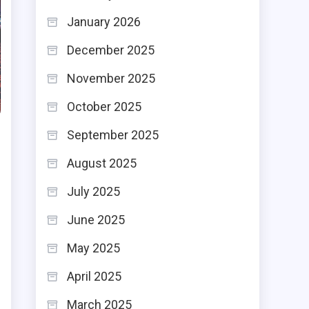
January 2026
December 2025
November 2025
October 2025
September 2025
August 2025
July 2025
June 2025
May 2025
April 2025
March 2025