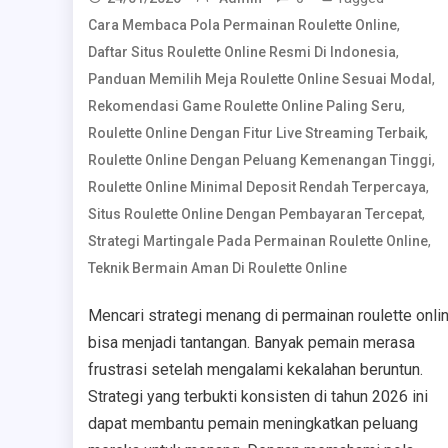
,
Cara Membaca Pola Permainan Roulette Online
,
Daftar Situs Roulette Online Resmi Di Indonesia
,
Panduan Memilih Meja Roulette Online Sesuai Modal
,
Rekomendasi Game Roulette Online Paling Seru
,
Roulette Online Dengan Fitur Live Streaming Terbaik
,
Roulette Online Dengan Peluang Kemenangan Tinggi
,
Roulette Online Minimal Deposit Rendah Terpercaya
,
Situs Roulette Online Dengan Pembayaran Tercepat
,
Strategi Martingale Pada Permainan Roulette Online
Teknik Bermain Aman Di Roulette Online
Mencari strategi menang di permainan roulette onli
bisa menjadi tantangan. Banyak pemain merasa
frustrasi setelah mengalami kekalahan beruntun.
Strategi yang terbukti konsisten di tahun 2026 ini
dapat membantu pemain meningkatkan peluang