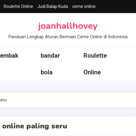
Roulette Online
Judi Balap Kuda
ceme online
joanhallhovey
Panduan Lengkap Aturan Bermain Ceme Online di Indonesia
 tembak
bandar
Roulette
bola
Online
Seru
online paling seru