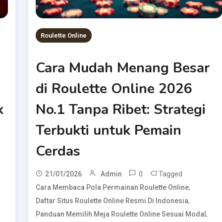
Roulette Online
Cara Mudah Menang Besar
di Roulette Online 2026
k
No.1 Tanpa Ribet: Strategi
Terbukti untuk Pemain
Cerdas
0
Tagged
21/01/2026
Admin
,
Cara Membaca Pola Permainan Roulette Online
,
Daftar Situs Roulette Online Resmi Di Indonesia
,
Panduan Memilih Meja Roulette Online Sesuai Modal