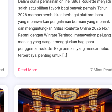
Dalam dunia permainan online, Situs Roulette menjadi
salah satu pilihan favorit bagi banyak pemain. Tahun
2026 mempersembahkan berbagai platform baru
yang menawarkan pengalaman bermain yang menarik
dan menguntungkan. Situs Roulette Online 2026 No.1
Resmi dengan Winrate Tertinggi menawarkan peluang
menang yang sangat menggiurkan bagi para
penggemar roulette. Bagi pemain yang mencari situs
terpercaya, penting untuk […]
ead
Read More
7 Mins Rea