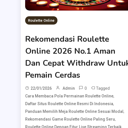
Roulette Online
Rekomendasi Roulette
Online 2026 No.1 Aman
Dan Cepat Withdraw Untu
Pemain Cerdas
0
Tagged
22/01/2026
Admin
,
Cara Membaca Pola Permainan Roulette Online
,
Daftar Situs Roulette Online Resmi Di Indonesia
,
Panduan Memilih Meja Roulette Online Sesuai Modal
,
Rekomendasi Game Roulette Online Paling Seru
,
Roulette Online Dengan Fitur Live Streaming Terbaik