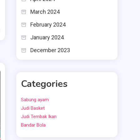
March 2024
February 2024
d
January 2024
December 2023
Categories
Sabung ayam
Judi Basket
Judi Tembak Ikan
Bandar Bola