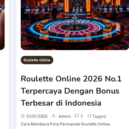
Roulette Online
Roulette Online 2026 No.1
Terpercaya Dengan Bonus
Terbesar di Indonesia
0
Tagged
23/01/2026
Admin
,
Cara Membaca Pola Permainan Roulette Online