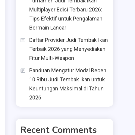
Turnamen Judi Tembak Ikan
Multiplayer Edisi Terbaru 2026:
Tips Efektif untuk Pengalaman
Bermain Lancar
Daftar Provider Judi Tembak Ikan
Terbaik 2026 yang Menyediakan
Fitur Multi-Weapon
Panduan Mengatur Modal Receh
10 Ribu Judi Tembak Ikan untuk
Keuntungan Maksimal di Tahun
2026
Recent Comments