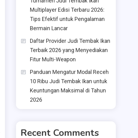
Turnamen Judi Tembak Ikan
Multiplayer Edisi Terbaru 2026:
Tips Efektif untuk Pengalaman
Bermain Lancar
Daftar Provider Judi Tembak Ikan
Terbaik 2026 yang Menyediakan
Fitur Multi-Weapon
Panduan Mengatur Modal Receh
10 Ribu Judi Tembak Ikan untuk
Keuntungan Maksimal di Tahun
2026
Recent Comments