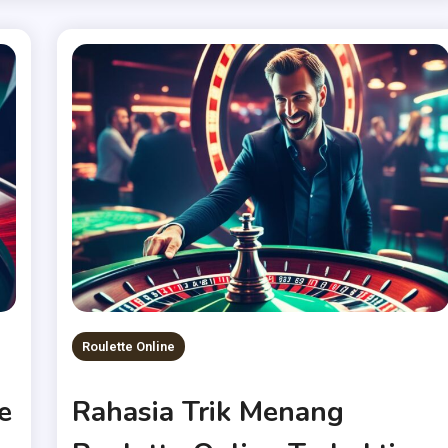
Roulette Online
e
Rahasia Trik Menang