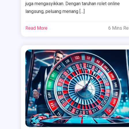
juga mengasyikkan. Dengan taruhan rolet online
langsung, peluang menang […]
Read More
6 Mins R