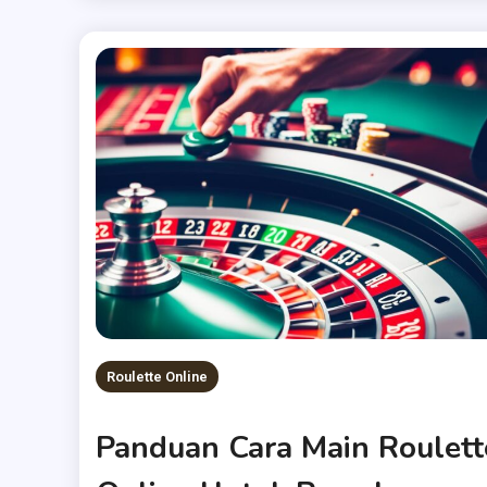
Roulette Online
Panduan Cara Main Roulett