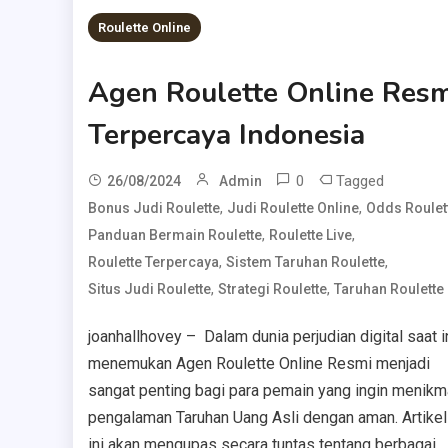
Roulette Online
Agen Roulette Online Resm
Terpercaya Indonesia
0
Tagged
26/08/2024
Admin
,
,
Bonus Judi Roulette
Judi Roulette Online
Odds Roulet
,
,
Panduan Bermain Roulette
Roulette Live
,
,
Roulette Terpercaya
Sistem Taruhan Roulette
,
,
Situs Judi Roulette
Strategi Roulette
Taruhan Roulette
joanhallhovey – Dalam dunia perjudian digital saat in
menemukan Agen Roulette Online Resmi menjadi
sangat penting bagi para pemain yang ingin menikm
pengalaman Taruhan Uang Asli dengan aman. Artikel
ini akan mengupas secara tuntas tentang berbagai