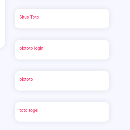
Situs Toto
d
olxtoto login
olxtoto
toto togel