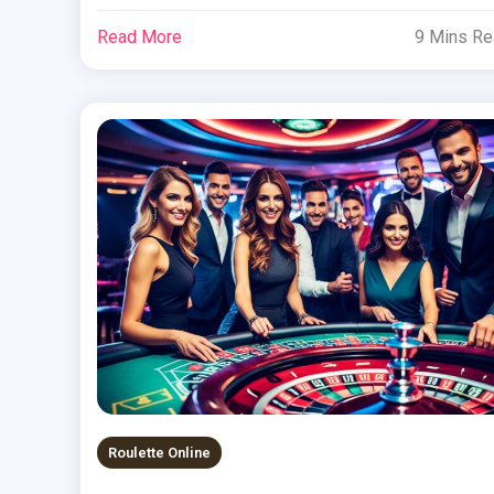
Read More
9 Mins R
Roulette Online