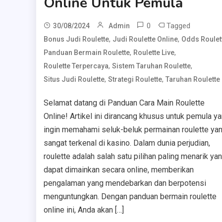
Online Untuk Pemula
0
Tagged
30/08/2024
Admin
,
,
Bonus Judi Roulette
Judi Roulette Online
Odds Roulet
,
,
Panduan Bermain Roulette
Roulette Live
,
,
Roulette Terpercaya
Sistem Taruhan Roulette
,
,
Situs Judi Roulette
Strategi Roulette
Taruhan Roulette
Selamat datang di Panduan Cara Main Roulette
Online! Artikel ini dirancang khusus untuk pemula y
ingin memahami seluk-beluk permainan roulette ya
sangat terkenal di kasino. Dalam dunia perjudian,
roulette adalah salah satu pilihan paling menarik ya
dapat dimainkan secara online, memberikan
pengalaman yang mendebarkan dan berpotensi
menguntungkan. Dengan panduan bermain roulette
online ini, Anda akan […]