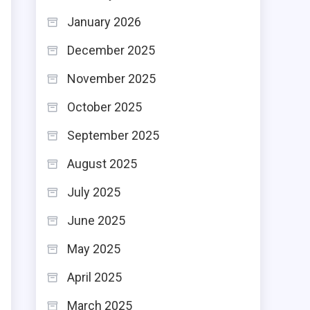
January 2026
December 2025
November 2025
October 2025
September 2025
August 2025
July 2025
June 2025
May 2025
April 2025
March 2025