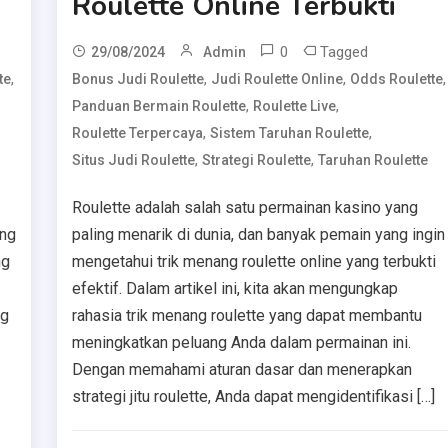
Roulette Online Terbukti
0
Tagged
29/08/2024
Admin
,
,
,
,
te
Bonus Judi Roulette
Judi Roulette Online
Odds Roulette
,
,
Panduan Bermain Roulette
Roulette Live
,
,
Roulette Terpercaya
Sistem Taruhan Roulette
,
,
Situs Judi Roulette
Strategi Roulette
Taruhan Roulette
Roulette adalah salah satu permainan kasino yang
ang
paling menarik di dunia, dan banyak pemain yang ingin
ng
mengetahui trik menang roulette online yang terbukti
efektif. Dalam artikel ini, kita akan mengungkap
ng
rahasia trik menang roulette yang dapat membantu
meningkatkan peluang Anda dalam permainan ini.
Dengan memahami aturan dasar dan menerapkan
strategi jitu roulette, Anda dapat mengidentifikasi […]