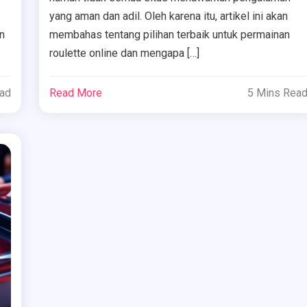
yang aman dan adil. Oleh karena itu, artikel ini akan
n
membahas tentang pilihan terbaik untuk permainan
roulette online dan mengapa […]
ead
Read More
5 Mins Rea