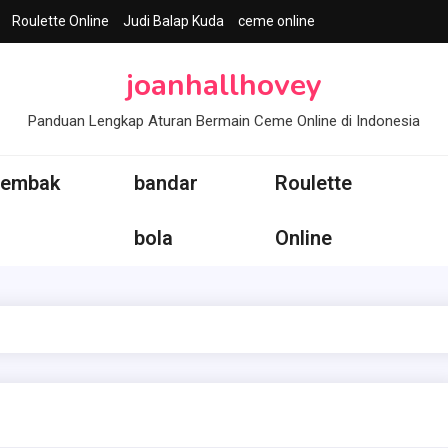
Roulette Online
Judi Balap Kuda
ceme online
joanhallhovey
Panduan Lengkap Aturan Bermain Ceme Online di Indonesia
 tembak
bandar
Roulette
bola
Online