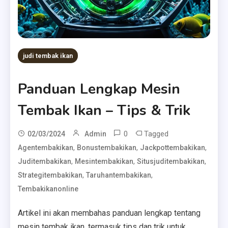
judi tembak ikan
Panduan Lengkap Mesin
Tembak Ikan – Tips & Trik
0
Tagged
02/03/2024
Admin
,
,
,
Agentembakikan
Bonustembakikan
Jackpottembakikan
,
,
,
Juditembakikan
Mesintembakikan
Situsjuditembakikan
,
,
Strategitembakikan
Taruhantembakikan
Tembakikanonline
Artikel ini akan membahas panduan lengkap tentang
mesin tembak ikan, termasuk tips dan trik untuk