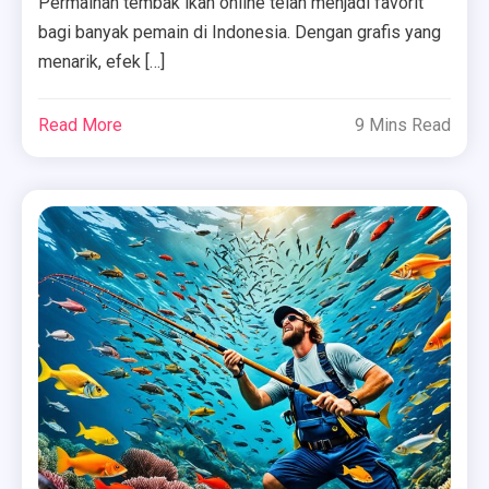
Permainan tembak ikan online telah menjadi favorit
bagi banyak pemain di Indonesia. Dengan grafis yang
menarik, efek […]
Read More
9 Mins Read