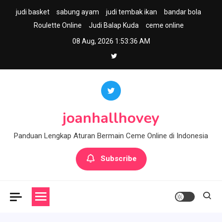
Skip
judi basket
sabung ayam
judi tembak ikan
bandar bola
to
Roulette Online
Judi Balap Kuda
ceme online
content
08 Aug, 2026
1:53:37 AM
joanhallhovey
Panduan Lengkap Aturan Bermain Ceme Online di Indonesia
Subscribe