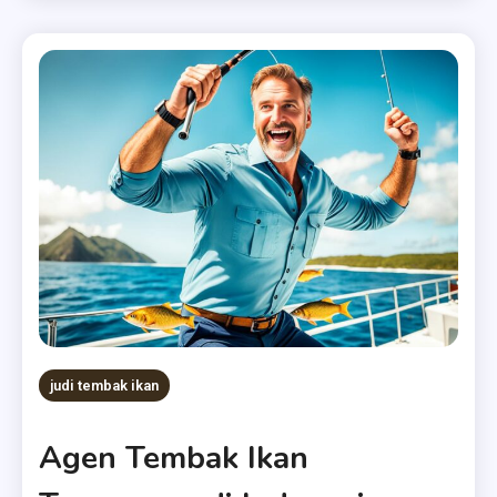
judi tembak ikan
Agen Tembak Ikan