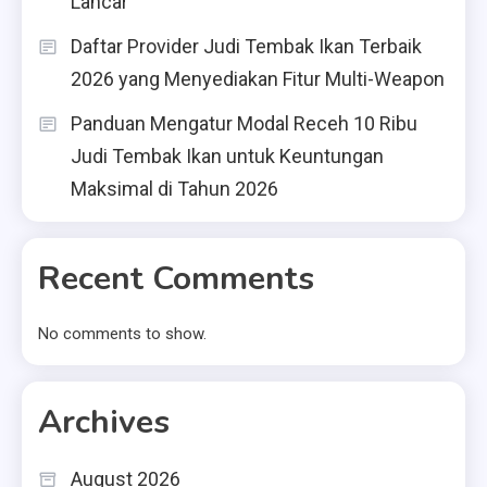
Lancar
Daftar Provider Judi Tembak Ikan Terbaik
2026 yang Menyediakan Fitur Multi-Weapon
Panduan Mengatur Modal Receh 10 Ribu
Judi Tembak Ikan untuk Keuntungan
Maksimal di Tahun 2026
Recent Comments
No comments to show.
Archives
August 2026