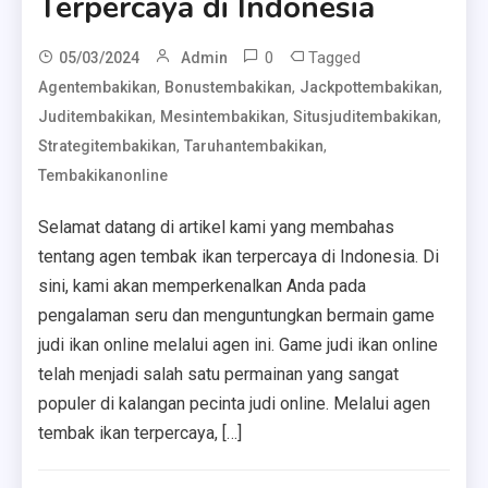
Terpercaya di Indonesia
0
Tagged
05/03/2024
Admin
,
,
,
Agentembakikan
Bonustembakikan
Jackpottembakikan
,
,
,
Juditembakikan
Mesintembakikan
Situsjuditembakikan
,
,
Strategitembakikan
Taruhantembakikan
Tembakikanonline
Selamat datang di artikel kami yang membahas
tentang agen tembak ikan terpercaya di Indonesia. Di
sini, kami akan memperkenalkan Anda pada
pengalaman seru dan menguntungkan bermain game
judi ikan online melalui agen ini. Game judi ikan online
telah menjadi salah satu permainan yang sangat
populer di kalangan pecinta judi online. Melalui agen
tembak ikan terpercaya, […]