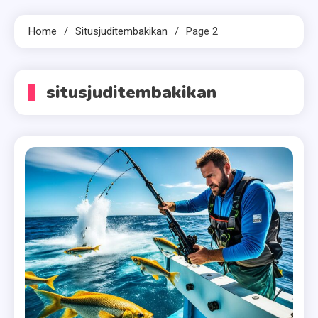
Home
Situsjuditembakikan
Page 2
situsjuditembakikan