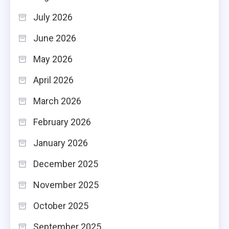
July 2026
June 2026
May 2026
April 2026
March 2026
February 2026
January 2026
December 2025
November 2025
October 2025
September 2025