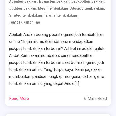
,
,
,
Agentembakikan
Bonustembakikan
Jackpottembakikan
,
,
,
Juditembakikan
Mesintembakikan
Situsjuditembakikan
,
,
Strategitembakikan
Taruhantembakikan
Tembakikanonline
Apakah Anda seorang pecinta game judi tembak ikan
online? Ingin merasakan sensasi mendapatkan
jackpot tembak ikan terbesar? Artikel ini adalah untuk
Anda! Kami akan membahas cara mendapatkan
jackpot tembak ikan terbesar saat bermain game judi
tembak ikan online Yang Terpercaya. Kami juga akan
memberikan panduan lengkap mengenai daftar game
tembak ikan online yang dapat Anda […]
Read More
6 Mins Read