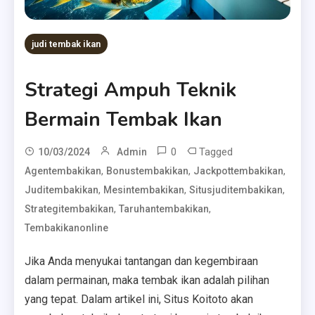
judi tembak ikan
Strategi Ampuh Teknik
Bermain Tembak Ikan
0
Tagged
10/03/2024
Admin
,
,
,
Agentembakikan
Bonustembakikan
Jackpottembakikan
,
,
,
Juditembakikan
Mesintembakikan
Situsjuditembakikan
,
,
Strategitembakikan
Taruhantembakikan
Tembakikanonline
Jika Anda menyukai tantangan dan kegembiraan
dalam permainan, maka tembak ikan adalah pilihan
yang tepat. Dalam artikel ini, Situs Koitoto akan