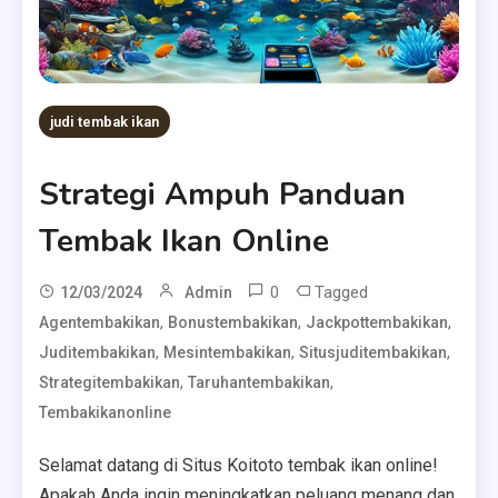
judi tembak ikan
Strategi Ampuh Panduan
Tembak Ikan Online
0
Tagged
12/03/2024
Admin
,
,
,
Agentembakikan
Bonustembakikan
Jackpottembakikan
,
,
,
Juditembakikan
Mesintembakikan
Situsjuditembakikan
,
,
Strategitembakikan
Taruhantembakikan
Tembakikanonline
Selamat datang di Situs Koitoto tembak ikan online!
Apakah Anda ingin meningkatkan peluang menang dan