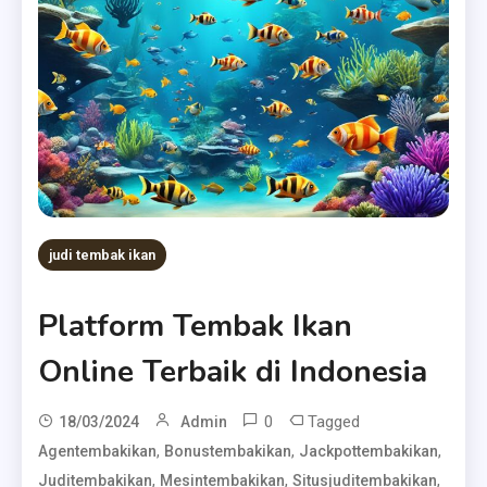
judi tembak ikan
Platform Tembak Ikan
Online Terbaik di Indonesia
0
Tagged
18/03/2024
Admin
,
,
,
Agentembakikan
Bonustembakikan
Jackpottembakikan
,
,
,
Juditembakikan
Mesintembakikan
Situsjuditembakikan