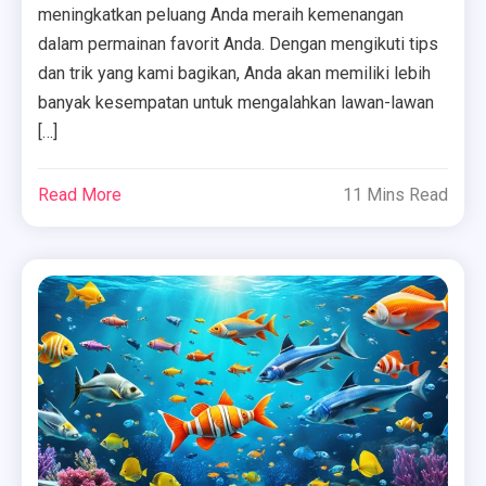
meningkatkan peluang Anda meraih kemenangan
dalam permainan favorit Anda. Dengan mengikuti tips
dan trik yang kami bagikan, Anda akan memiliki lebih
banyak kesempatan untuk mengalahkan lawan-lawan
[…]
Read More
11 Mins Read