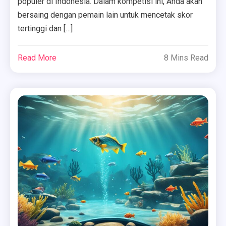
populer di Indonesia. Dalam kompetisi ini, Anda akan
bersaing dengan pemain lain untuk mencetak skor
tertinggi dan […]
Read More
8 Mins Read