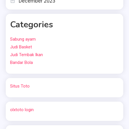
December 2023
Categories
Sabung ayam
Judi Basket
Judi Tembak Ikan
Bandar Bola
Situs Toto
olxtoto login