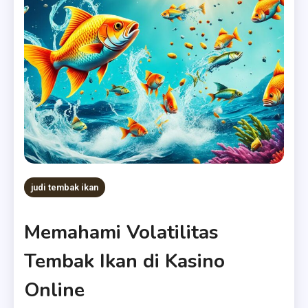
judi tembak ikan
Memahami Volatilitas
Tembak Ikan di Kasino
Online