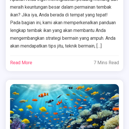
meraih keuntungan besar dalam permainan tembak
ikan? Jika iya, Anda berada di tempat yang tepat!
Pada bagian ini, kami akan memperkenalkan panduan
lengkap tembak ikan yang akan membantu Anda
mengembangkan strategi bermain yang ampuh. Anda
akan mendapatkan tips jitu, teknik bermain, […]
Read More
7 Mins Read