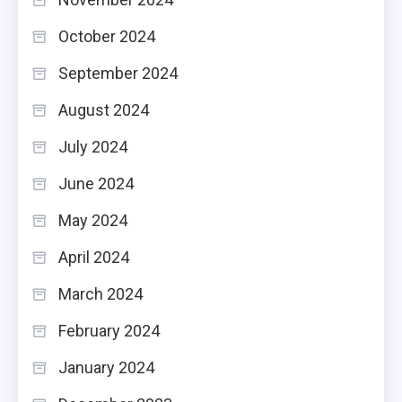
October 2024
September 2024
August 2024
July 2024
June 2024
May 2024
April 2024
March 2024
February 2024
January 2024