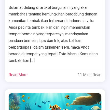
Selamat datang di artikel berguna ini yang akan
membahas tentang kemungkinan bergabung dengan
komunitas tembak ikan terbesar di Indonesia. Jika
Anda pecinta tembak ikan dan ingin menemukan
tempat bermain yang terpercaya, mendapatkan
panduan bermain, tips dan trik, atau bahkan
berpartisipasi dalam turnamen seru, maka Anda
berada di tempat yang tepat! Toto Macau Komunitas
tembak ikan […]
Read More
11 Mins Read