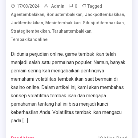
0
Tagged
17/03/2024
Admin
,
,
,
Agentembakikan
Bonustembakikan
Jackpottembakikan
,
,
,
Juditembakikan
Mesintembakikan
Situsjuditembakikan
,
,
Strategitembakikan
Taruhantembakikan
Tembakikanonline
Di dunia perjudian online, game tembak ikan telah
menjadi salah satu permainan populer. Namun, banyak
pemain sering kali mengabaikan pentingnya
memahami volatilitas tembak ikan saat bermain di
kasino online. Dalam artikel ini, kami akan membahas
konsep volatilitas tembak ikan dan mengapa
pemahaman tentang hal ini bisa menjadi kunci
keberhasilan Anda. Volatilitas tembak ikan mengacu
pada […]