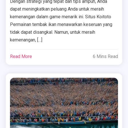
Dengan strategi yang tepat dan tips ampuh, Anda
dapat meningkatkan peluang Anda untuk meraih
kemenangan dalam game menarik ini. Situs Koitoto
Permainan tembak ikan menawarkan keseruan yang
tidak dapat disangkal. Namun, untuk meraih
kemenangan, […]
Read More
6 Mins Read