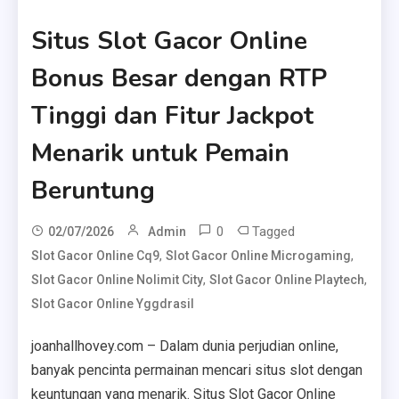
Situs Slot Gacor Online
Bonus Besar dengan RTP
Tinggi dan Fitur Jackpot
Menarik untuk Pemain
Beruntung
0
Tagged
02/07/2026
Admin
,
,
Slot Gacor Online Cq9
Slot Gacor Online Microgaming
,
,
Slot Gacor Online Nolimit City
Slot Gacor Online Playtech
Slot Gacor Online Yggdrasil
joanhallhovey.com – Dalam dunia perjudian online,
banyak pencinta permainan mencari situs slot dengan
keuntungan yang menarik. Situs Slot Gacor Online