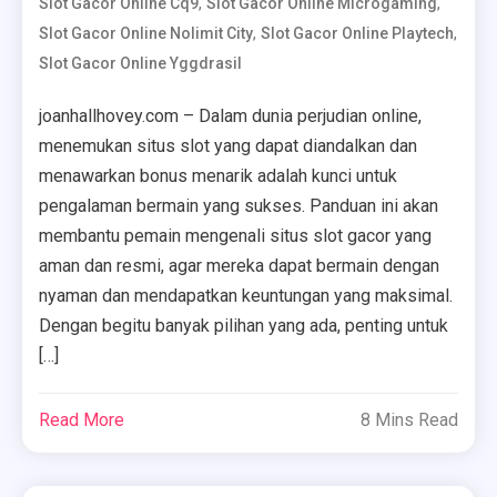
,
,
Slot Gacor Online Cq9
Slot Gacor Online Microgaming
,
,
Slot Gacor Online Nolimit City
Slot Gacor Online Playtech
Slot Gacor Online Yggdrasil
joanhallhovey.com – Dalam dunia perjudian online,
menemukan situs slot yang dapat diandalkan dan
menawarkan bonus menarik adalah kunci untuk
pengalaman bermain yang sukses. Panduan ini akan
membantu pemain mengenali situs slot gacor yang
aman dan resmi, agar mereka dapat bermain dengan
nyaman dan mendapatkan keuntungan yang maksimal.
Dengan begitu banyak pilihan yang ada, penting untuk
[…]
Read More
8 Mins Read