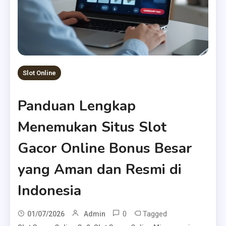
Slot Online
Panduan Lengkap
Menemukan Situs Slot
Gacor Online Bonus Besar
yang Aman dan Resmi di
Indonesia
0
Tagged
01/07/2026
Admin