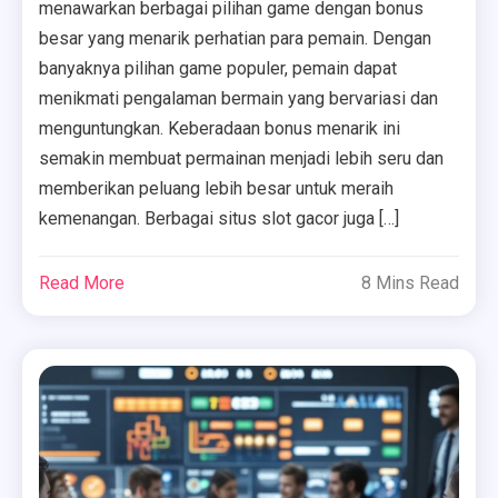
menawarkan berbagai pilihan game dengan bonus
besar yang menarik perhatian para pemain. Dengan
banyaknya pilihan game populer, pemain dapat
menikmati pengalaman bermain yang bervariasi dan
menguntungkan. Keberadaan bonus menarik ini
semakin membuat permainan menjadi lebih seru dan
memberikan peluang lebih besar untuk meraih
kemenangan. Berbagai situs slot gacor juga […]
Read More
8 Mins Read