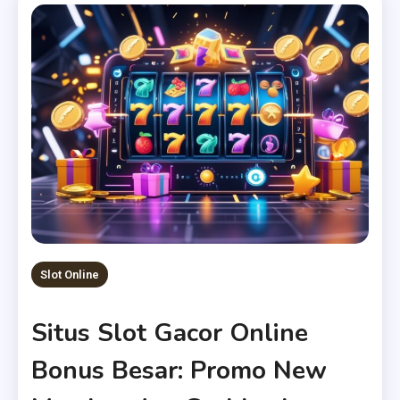
Slot Online
Situs Slot Gacor Online
Bonus Besar: Promo New