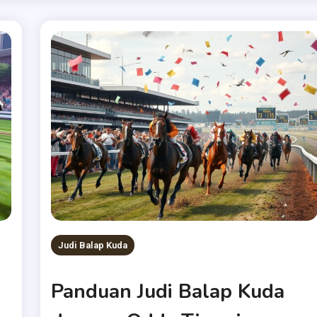
Judi Balap Kuda
Panduan Judi Balap Kuda