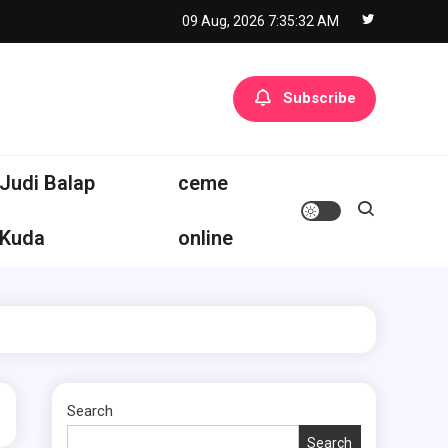
09 Aug, 2026
7:35:33 AM
Subscribe
Judi Balap
ceme
Kuda
online
Search
Search