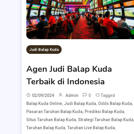
Judi Balap Kuda
Agen Judi Balap Kuda
Terbaik di Indonesia
0
Tagged
02/09/2024
Admin
,
,
,
Balap Kuda Online
Judi Balap Kuda
Odds Balap Kuda
,
,
Pasaran Taruhan Balap Kuda
Prediksi Balap Kuda
,
Situs Taruhan Balap Kuda
Strategi Taruhan Balap Kuda
,
,
Taruhan Balap Kuda
Taruhan Live Balap Kuda