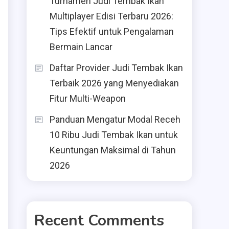
Turnamen Judi Tembak Ikan
Multiplayer Edisi Terbaru 2026:
Tips Efektif untuk Pengalaman
Bermain Lancar
Daftar Provider Judi Tembak Ikan
Terbaik 2026 yang Menyediakan
Fitur Multi-Weapon
Panduan Mengatur Modal Receh
10 Ribu Judi Tembak Ikan untuk
Keuntungan Maksimal di Tahun
2026
Recent Comments