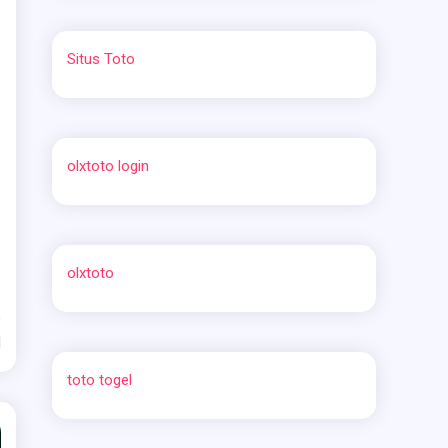
Situs Toto
olxtoto login
olxtoto
d
toto togel