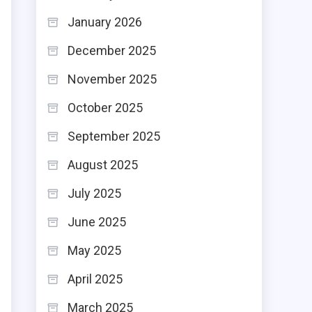
January 2026
December 2025
November 2025
October 2025
September 2025
August 2025
July 2025
June 2025
May 2025
April 2025
March 2025