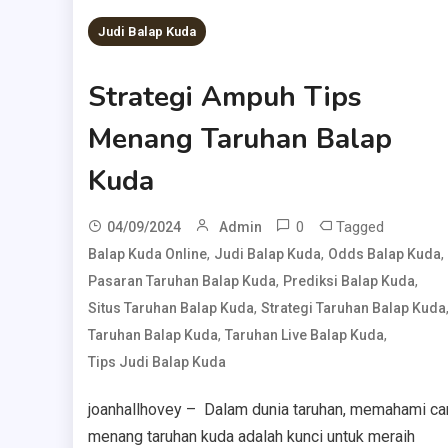
Judi Balap Kuda
Strategi Ampuh Tips
Menang Taruhan Balap
Kuda
0
Tagged
04/09/2024
Admin
,
,
,
Balap Kuda Online
Judi Balap Kuda
Odds Balap Kuda
,
,
Pasaran Taruhan Balap Kuda
Prediksi Balap Kuda
,
Situs Taruhan Balap Kuda
Strategi Taruhan Balap Kuda
,
,
Taruhan Balap Kuda
Taruhan Live Balap Kuda
Tips Judi Balap Kuda
joanhallhovey – Dalam dunia taruhan, memahami ca
menang taruhan kuda adalah kunci untuk meraih