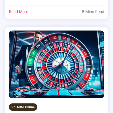
Read More
8 Mins Read
Roulette Online