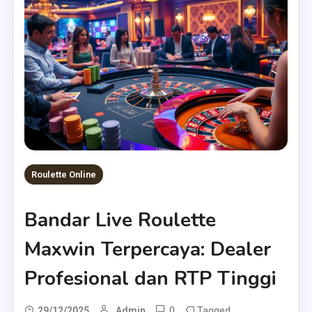
Roulette Online
Bandar Live Roulette
Maxwin Terpercaya: Dealer
Profesional dan RTP Tinggi
0
Tagged
29/12/2025
Admin