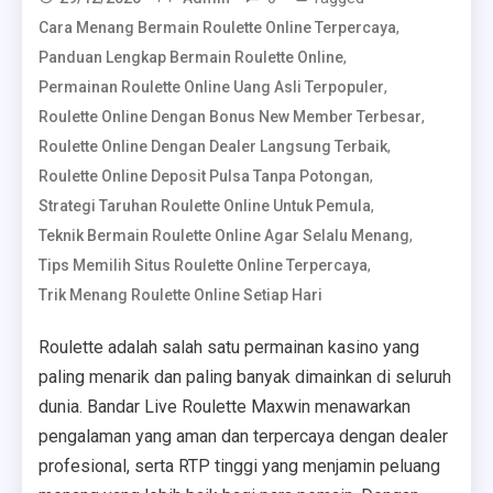
,
Cara Menang Bermain Roulette Online Terpercaya
,
Panduan Lengkap Bermain Roulette Online
,
Permainan Roulette Online Uang Asli Terpopuler
,
Roulette Online Dengan Bonus New Member Terbesar
,
Roulette Online Dengan Dealer Langsung Terbaik
,
Roulette Online Deposit Pulsa Tanpa Potongan
,
Strategi Taruhan Roulette Online Untuk Pemula
,
Teknik Bermain Roulette Online Agar Selalu Menang
,
Tips Memilih Situs Roulette Online Terpercaya
Trik Menang Roulette Online Setiap Hari
Roulette adalah salah satu permainan kasino yang
paling menarik dan paling banyak dimainkan di seluruh
dunia. Bandar Live Roulette Maxwin menawarkan
pengalaman yang aman dan terpercaya dengan dealer
profesional, serta RTP tinggi yang menjamin peluang