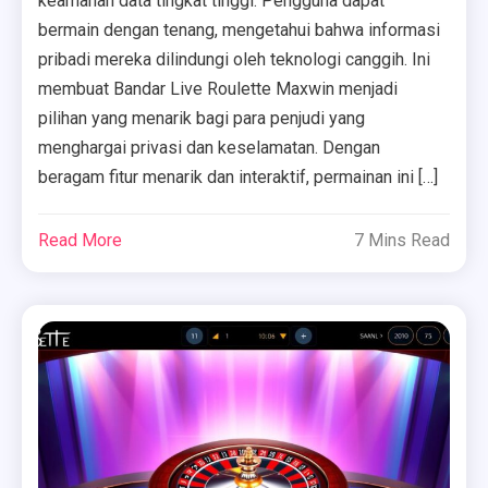
keamanan data tingkat tinggi. Pengguna dapat
bermain dengan tenang, mengetahui bahwa informasi
pribadi mereka dilindungi oleh teknologi canggih. Ini
membuat Bandar Live Roulette Maxwin menjadi
pilihan yang menarik bagi para penjudi yang
menghargai privasi dan keselamatan. Dengan
beragam fitur menarik dan interaktif, permainan ini […]
Read More
7 Mins Read