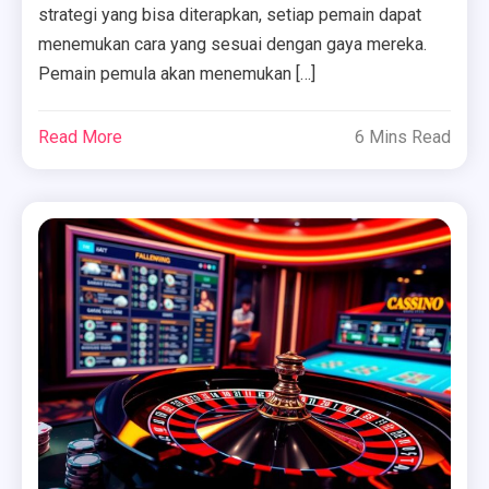
strategi yang bisa diterapkan, setiap pemain dapat
menemukan cara yang sesuai dengan gaya mereka.
Pemain pemula akan menemukan […]
Read More
6 Mins Read