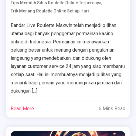
,
Tips Memilih Situs Roulette Online Terpercaya
Trik Menang Roulette Online Setiap Hari
Bandar Live Roulette Maxwin telah menjadi pilihan
utama bagi banyak penggemar permainan kasino
online di Indonesia. Permainan ini menawarkan
peluang besar untuk menang dengan pengalaman
langsung yang mendebarkan, dan didukung oleh
layanan customer service 24 jam yang siap membantu
setiap saat. Hal ini membuatnya menjadi pilihan yang
menarik bagi pemain yang menginginkan jaminan dan
dukungan […]
Read More
6 Mins Read