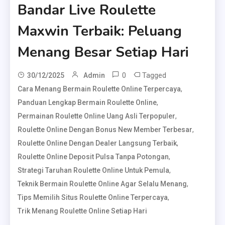
Bandar Live Roulette
Maxwin Terbaik: Peluang
Menang Besar Setiap Hari
0
Tagged
30/12/2025
Admin
,
Cara Menang Bermain Roulette Online Terpercaya
,
Panduan Lengkap Bermain Roulette Online
,
Permainan Roulette Online Uang Asli Terpopuler
,
Roulette Online Dengan Bonus New Member Terbesar
,
Roulette Online Dengan Dealer Langsung Terbaik
,
Roulette Online Deposit Pulsa Tanpa Potongan
,
Strategi Taruhan Roulette Online Untuk Pemula
,
Teknik Bermain Roulette Online Agar Selalu Menang
,
Tips Memilih Situs Roulette Online Terpercaya
Trik Menang Roulette Online Setiap Hari