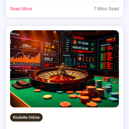
Read More
7 Mins Read
Roulette Online