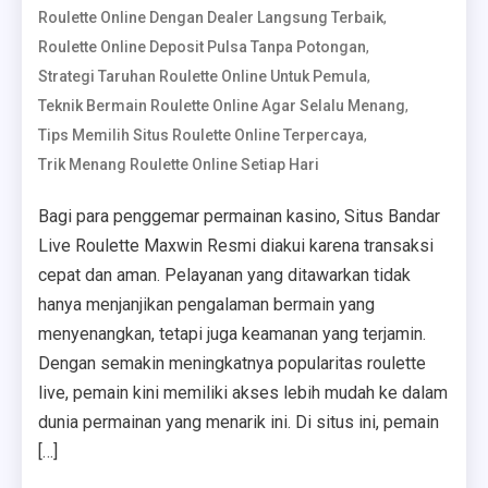
,
Roulette Online Dengan Dealer Langsung Terbaik
,
Roulette Online Deposit Pulsa Tanpa Potongan
,
Strategi Taruhan Roulette Online Untuk Pemula
,
Teknik Bermain Roulette Online Agar Selalu Menang
,
Tips Memilih Situs Roulette Online Terpercaya
Trik Menang Roulette Online Setiap Hari
Bagi para penggemar permainan kasino, Situs Bandar
Live Roulette Maxwin Resmi diakui karena transaksi
cepat dan aman. Pelayanan yang ditawarkan tidak
hanya menjanjikan pengalaman bermain yang
menyenangkan, tetapi juga keamanan yang terjamin.
Dengan semakin meningkatnya popularitas roulette
live, pemain kini memiliki akses lebih mudah ke dalam
dunia permainan yang menarik ini. Di situs ini, pemain
[…]