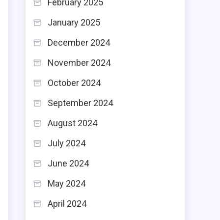
February 2025
January 2025
December 2024
November 2024
October 2024
September 2024
August 2024
July 2024
June 2024
May 2024
April 2024