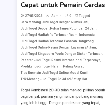
Cepat untuk Pemain Cerdas
0
Tagged
27/03/2026
Admin
,
Cara Menang Judi Togel Dengan Rumus Jitu
,
Judi Togel Deposit Pulsa Tanpa Potongan 24 Jam
,
Judi Togel Hadiah 4d Terbesar Resmi Indonesia
,
Judi Togel Hadiah Terbesar Pasaran Hongkong
,
Judi Togel Online Resmi Dengan Layanan 24 Jam
,
Judi Togel Singapore Pools Dengan Diskon Terbesar
,
Pasaran Judi Togel Resmi Internasional Terpercaya
,
Prediksi Judi Togel Hari Ini Paling Akurat
,
Tips Bermain Judi Togel Online Modal Kecil
Trik Menang Judi Togel 2d 3d 4d Setiap Hari
Togel Kombinasi 2D-3D telah menjadi pilihan popul
bagi banyak pemain yang mencari peluang menang
yang lebih tinggi. Dengan pendekatan yang tepat,