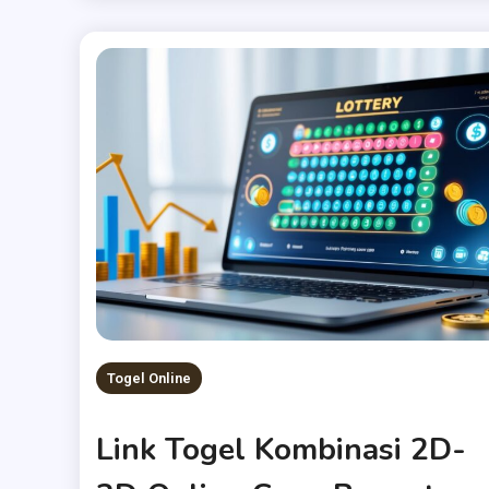
Togel Online
Link Togel Kombinasi 2D-