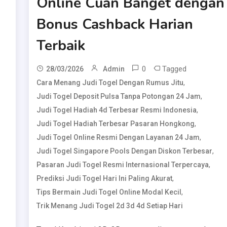
Online Cuan Banget dengan
Bonus Cashback Harian
Terbaik
0
Tagged
28/03/2026
Admin
,
Cara Menang Judi Togel Dengan Rumus Jitu
,
Judi Togel Deposit Pulsa Tanpa Potongan 24 Jam
,
Judi Togel Hadiah 4d Terbesar Resmi Indonesia
,
Judi Togel Hadiah Terbesar Pasaran Hongkong
,
Judi Togel Online Resmi Dengan Layanan 24 Jam
,
Judi Togel Singapore Pools Dengan Diskon Terbesar
,
Pasaran Judi Togel Resmi Internasional Terpercaya
,
Prediksi Judi Togel Hari Ini Paling Akurat
,
Tips Bermain Judi Togel Online Modal Kecil
Trik Menang Judi Togel 2d 3d 4d Setiap Hari