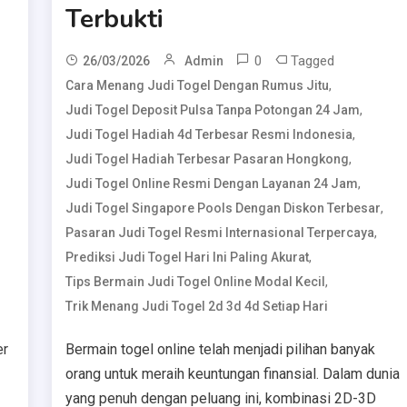
Terbukti
0
Tagged
26/03/2026
Admin
,
Cara Menang Judi Togel Dengan Rumus Jitu
,
Judi Togel Deposit Pulsa Tanpa Potongan 24 Jam
,
Judi Togel Hadiah 4d Terbesar Resmi Indonesia
,
Judi Togel Hadiah Terbesar Pasaran Hongkong
,
Judi Togel Online Resmi Dengan Layanan 24 Jam
,
Judi Togel Singapore Pools Dengan Diskon Terbesar
,
Pasaran Judi Togel Resmi Internasional Terpercaya
,
Prediksi Judi Togel Hari Ini Paling Akurat
,
Tips Bermain Judi Togel Online Modal Kecil
Trik Menang Judi Togel 2d 3d 4d Setiap Hari
er
Bermain togel online telah menjadi pilihan banyak
orang untuk meraih keuntungan finansial. Dalam dunia
yang penuh dengan peluang ini, kombinasi 2D-3D