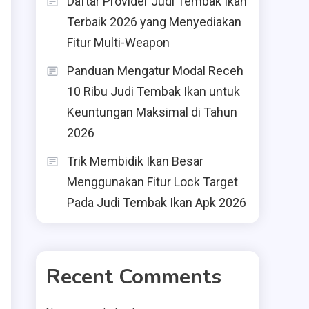
Daftar Provider Judi Tembak Ikan
Terbaik 2026 yang Menyediakan
Fitur Multi-Weapon
Panduan Mengatur Modal Receh
10 Ribu Judi Tembak Ikan untuk
Keuntungan Maksimal di Tahun
2026
Trik Membidik Ikan Besar
Menggunakan Fitur Lock Target
Pada Judi Tembak Ikan Apk 2026
Recent Comments