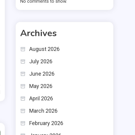
No comments to show.
Archives
August 2026
July 2026
June 2026
May 2026
d
April 2026
March 2026
February 2026