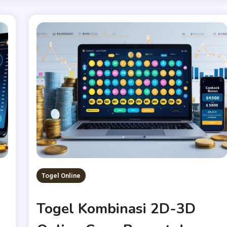
Togel Online
Togel Kombinasi 2D-3D