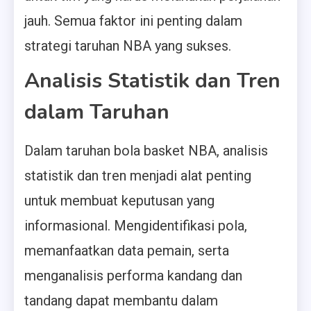
jauh. Semua faktor ini penting dalam
strategi taruhan NBA yang sukses.
Analisis Statistik dan Tren
dalam Taruhan
Dalam taruhan bola basket NBA, analisis
statistik dan tren menjadi alat penting
untuk membuat keputusan yang
informasional. Mengidentifikasi pola,
memanfaatkan data pemain, serta
menganalisis performa kandang dan
tandang dapat membantu dalam