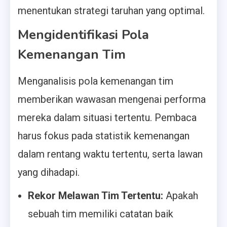
menentukan strategi taruhan yang optimal.
Mengidentifikasi Pola
Kemenangan Tim
Menganalisis pola kemenangan tim
memberikan wawasan mengenai performa
mereka dalam situasi tertentu. Pembaca
harus fokus pada statistik kemenangan
dalam rentang waktu tertentu, serta lawan
yang dihadapi.
Rekor Melawan Tim Tertentu:
Apakah
sebuah tim memiliki catatan baik