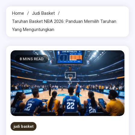
Home
Judi Basket
Taruhan Basket NBA 2026: Panduan Memilih Taruhan
Yang Menguntungkan
8 MINS READ
judi basket