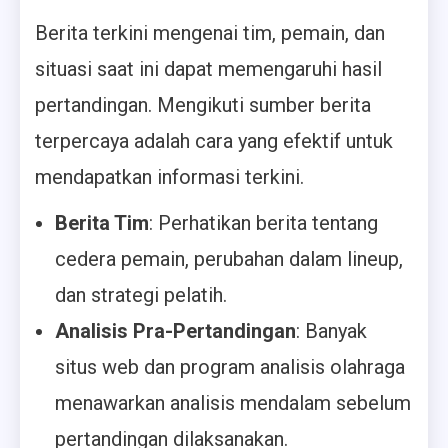
Berita terkini mengenai tim, pemain, dan
situasi saat ini dapat memengaruhi hasil
pertandingan. Mengikuti sumber berita
terpercaya adalah cara yang efektif untuk
mendapatkan informasi terkini.
Berita Tim
: Perhatikan berita tentang
cedera pemain, perubahan dalam lineup,
dan strategi pelatih.
Analisis Pra-Pertandingan
: Banyak
situs web dan program analisis olahraga
menawarkan analisis mendalam sebelum
pertandingan dilaksanakan.