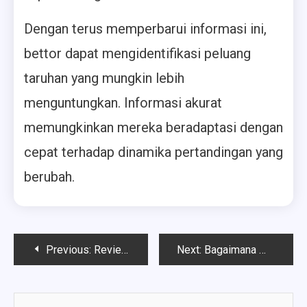
Dengan terus memperbarui informasi ini,
bettor dapat mengidentifikasi peluang
taruhan yang mungkin lebih
menguntungkan. Informasi akurat
memungkinkan mereka beradaptasi dengan
cepat terhadap dinamika pertandingan yang
berubah.
Post
Previous:
Review Situs Taruhan Basket NBA dengan Odds Terbaik di Indonesia: Panduan Lengkap dan Terpercaya
Next:
Bagaimana Memulai Taruhan Basket NBA Secara Online dengan Mudah dan Efektif
navigation