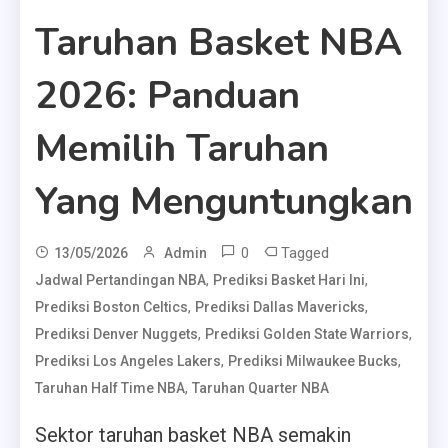
Taruhan Basket NBA
2026: Panduan
Memilih Taruhan
Yang Menguntungkan
0
Tagged
13/05/2026
Admin
,
,
Jadwal Pertandingan NBA
Prediksi Basket Hari Ini
,
,
Prediksi Boston Celtics
Prediksi Dallas Mavericks
,
,
Prediksi Denver Nuggets
Prediksi Golden State Warriors
,
,
Prediksi Los Angeles Lakers
Prediksi Milwaukee Bucks
,
Taruhan Half Time NBA
Taruhan Quarter NBA
Sektor taruhan basket NBA semakin