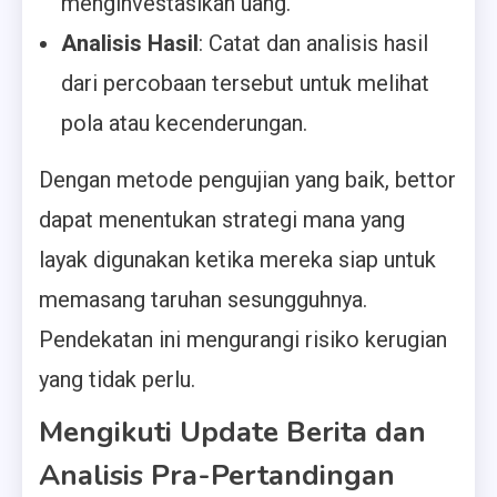
menginvestasikan uang.
Analisis Hasil
: Catat dan analisis hasil
dari percobaan tersebut untuk melihat
pola atau kecenderungan.
Dengan metode pengujian yang baik, bettor
dapat menentukan strategi mana yang
layak digunakan ketika mereka siap untuk
memasang taruhan sesungguhnya.
Pendekatan ini mengurangi risiko kerugian
yang tidak perlu.
Mengikuti Update Berita dan
Analisis Pra-Pertandingan