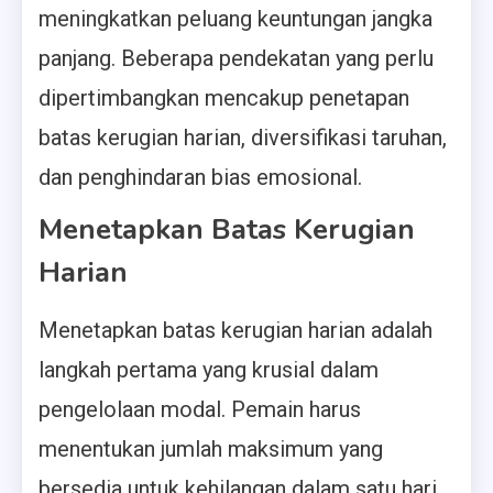
meningkatkan peluang keuntungan jangka
panjang. Beberapa pendekatan yang perlu
dipertimbangkan mencakup penetapan
batas kerugian harian, diversifikasi taruhan,
dan penghindaran bias emosional.
Menetapkan Batas Kerugian
Harian
Menetapkan batas kerugian harian adalah
langkah pertama yang krusial dalam
pengelolaan modal. Pemain harus
menentukan jumlah maksimum yang
bersedia untuk kehilangan dalam satu hari.