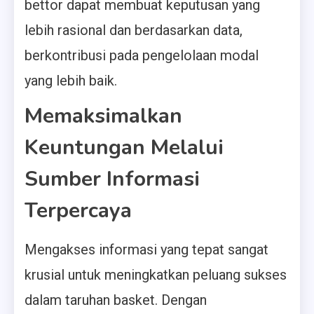
bettor dapat membuat keputusan yang
lebih rasional dan berdasarkan data,
berkontribusi pada pengelolaan modal
yang lebih baik.
Memaksimalkan
Keuntungan Melalui
Sumber Informasi
Terpercaya
Mengakses informasi yang tepat sangat
krusial untuk meningkatkan peluang sukses
dalam taruhan basket. Dengan