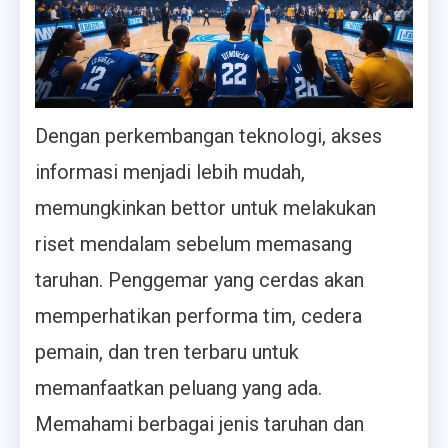
Dengan perkembangan teknologi, akses
informasi menjadi lebih mudah,
memungkinkan bettor untuk melakukan
riset mendalam sebelum memasang
taruhan. Penggemar yang cerdas akan
memperhatikan performa tim, cedera
pemain, dan tren terbaru untuk
memanfaatkan peluang yang ada.
Memahami berbagai jenis taruhan dan