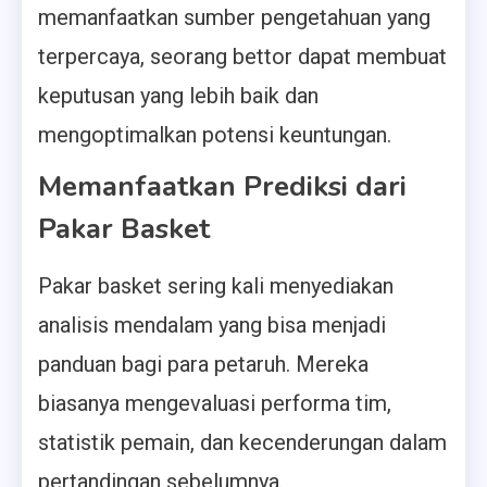
memanfaatkan sumber pengetahuan yang
terpercaya, seorang bettor dapat membuat
keputusan yang lebih baik dan
mengoptimalkan potensi keuntungan.
Memanfaatkan Prediksi dari
Pakar Basket
Pakar basket sering kali menyediakan
analisis mendalam yang bisa menjadi
panduan bagi para petaruh. Mereka
biasanya mengevaluasi performa tim,
statistik pemain, dan kecenderungan dalam
pertandingan sebelumnya.