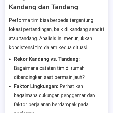
Kandang dan Tandang
Performa tim bisa berbeda tergantung
lokasi pertandingan, baik di kandang sendiri
atau tandang. Analisis ini menunjukkan
konsistensi tim dalam kedua situasi.
Rekor Kandang vs. Tandang:
Bagaimana catatan tim di rumah
dibandingkan saat bermain jauh?
Faktor Lingkungan:
Perhatikan
bagaimana dukungan penggemar dan
faktor perjalanan berdampak pada