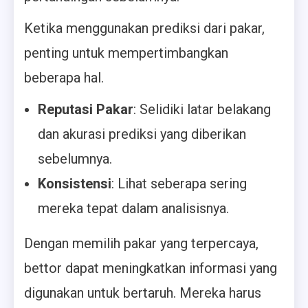
Ketika menggunakan prediksi dari pakar,
penting untuk mempertimbangkan
beberapa hal.
Reputasi Pakar
: Selidiki latar belakang
dan akurasi prediksi yang diberikan
sebelumnya.
Konsistensi
: Lihat seberapa sering
mereka tepat dalam analisisnya.
Dengan memilih pakar yang terpercaya,
bettor dapat meningkatkan informasi yang
digunakan untuk bertaruh. Mereka harus