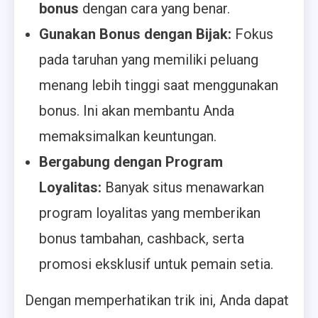
bonus
dengan cara yang benar.
Gunakan Bonus dengan Bijak:
Fokus
pada taruhan yang memiliki peluang
menang lebih tinggi saat menggunakan
bonus. Ini akan membantu Anda
memaksimalkan keuntungan.
Bergabung dengan Program
Loyalitas:
Banyak situs menawarkan
program loyalitas yang memberikan
bonus tambahan, cashback, serta
promosi eksklusif untuk pemain setia.
Dengan memperhatikan trik ini, Anda dapat