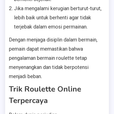
Jika mengalami kerugian berturut-turut,
lebih baik untuk berhenti agar tidak
terjebak dalam emosi permainan.
Dengan menjaga disiplin dalam bermain,
pemain dapat memastikan bahwa
pengalaman bermain roulette tetap
menyenangkan dan tidak berpotensi
menjadi beban.
Trik Roulette Online
Terpercaya