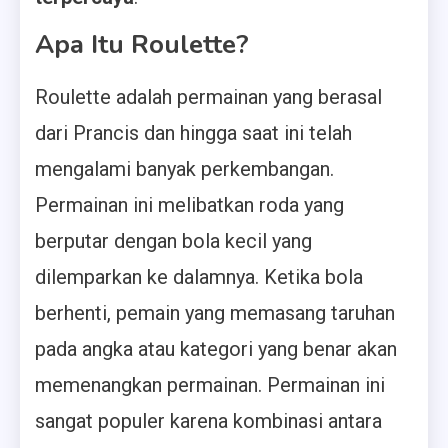
Apa Itu Roulette?
Roulette adalah permainan yang berasal
dari Prancis dan hingga saat ini telah
mengalami banyak perkembangan.
Permainan ini melibatkan roda yang
berputar dengan bola kecil yang
dilemparkan ke dalamnya. Ketika bola
berhenti, pemain yang memasang taruhan
pada angka atau kategori yang benar akan
memenangkan permainan. Permainan ini
sangat populer karena kombinasi antara