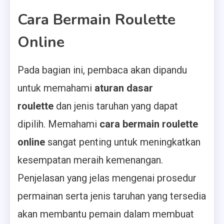
Cara Bermain Roulette
Online
Pada bagian ini, pembaca akan dipandu
untuk memahami
aturan dasar
roulette
dan jenis taruhan yang dapat
dipilih. Memahami
cara bermain roulette
online
sangat penting untuk meningkatkan
kesempatan meraih kemenangan.
Penjelasan yang jelas mengenai prosedur
permainan serta jenis taruhan yang tersedia
akan membantu pemain dalam membuat