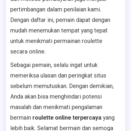
pertimbangan dalam penilaian kami.
Dengan daftar ini, pemain dapat dengan
mudah menemukan tempat yang tepat
untuk menikmati permainan roulette
secara online.
Sebagai pemain, selalu ingat untuk
memeriksa ulasan dan peringkat situs
sebelum memutuskan. Dengan demikian,
Anda akan bisa menghindari potensi
masalah dan menikmati pengalaman
bermain
roulette online terpercaya
yang
lebih baik. Selamat bermain dan semoga