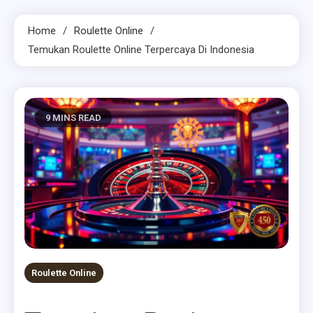
Home
Roulette Online
Temukan Roulette Online Terpercaya Di Indonesia
9 MINS READ
Roulette Online