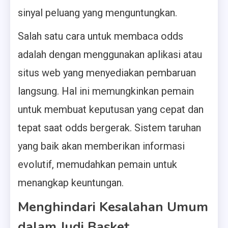
sinyal peluang yang menguntungkan.
Salah satu cara untuk membaca odds
adalah dengan menggunakan aplikasi atau
situs web yang menyediakan pembaruan
langsung. Hal ini memungkinkan pemain
untuk membuat keputusan yang cepat dan
tepat saat odds bergerak. Sistem taruhan
yang baik akan memberikan informasi
evolutif, memudahkan pemain untuk
menangkap keuntungan.
Menghindari Kesalahan Umum
dalam Judi Basket