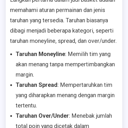
memahami aturan permainan dan jenis
taruhan yang tersedia. Taruhan biasanya
dibagi menjadi beberapa kategori, seperti
taruhan moneyline, spread, dan over/under.
Taruhan Moneyline
: Memilih tim yang
akan menang tanpa mempertimbangkan
margin.
Taruhan Spread
: Mempertaruhkan tim
yang diharapkan menang dengan margin
tertentu.
Taruhan Over/Under
: Menebak jumlah
total poin yang dicetak dalam