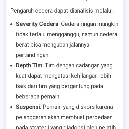
Pengaruh cedera dapat dianalisis melalui:
Severity Cedera
: Cedera ringan mungkin
tidak terlalu mengganggu, namun cedera
berat bisa mengubah jalannya
pertandingan.
Depth Tim
: Tim dengan cadangan yang
kuat dapat mengatasi kehilangan lebih
baik dari tim yang bergantung pada
beberapa pemain.
Suspensi
: Pemain yang diskors karena
pelanggaran akan membuat perbedaan
pada strategi yang diadopsi oleh pelatih.