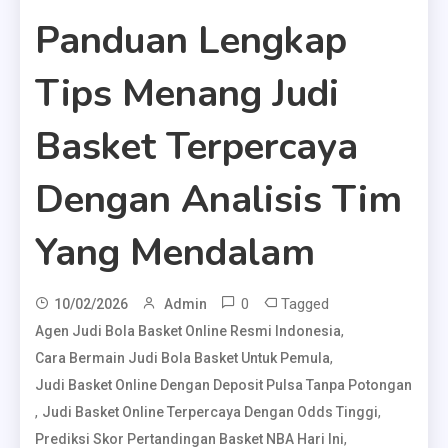
Panduan Lengkap
Tips Menang Judi
Basket Terpercaya
Dengan Analisis Tim
Yang Mendalam
0
Tagged
10/02/2026
Admin
,
Agen Judi Bola Basket Online Resmi Indonesia
,
Cara Bermain Judi Bola Basket Untuk Pemula
Judi Basket Online Dengan Deposit Pulsa Tanpa Potongan
,
,
Judi Basket Online Terpercaya Dengan Odds Tinggi
,
Prediksi Skor Pertandingan Basket NBA Hari Ini