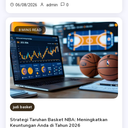
0
06/08/2026
admin
8 MINS READ
judi basket
Strategi Taruhan Basket NBA: Meningkatkan
Keuntungan Anda di Tahun 2026