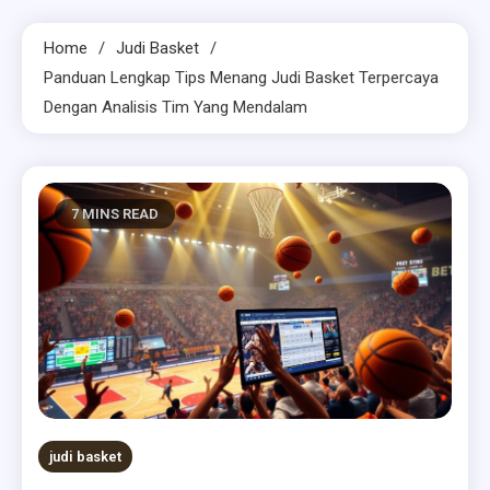
Home
Judi Basket
Panduan Lengkap Tips Menang Judi Basket Terpercaya
Dengan Analisis Tim Yang Mendalam
7 MINS READ
judi basket