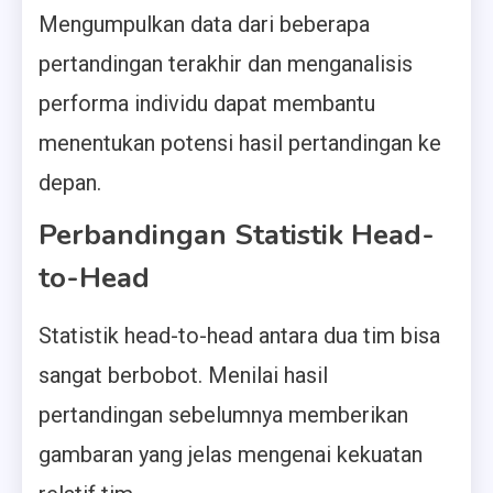
Mengumpulkan data dari beberapa
pertandingan terakhir dan menganalisis
performa individu dapat membantu
menentukan potensi hasil pertandingan ke
depan.
Perbandingan Statistik Head-
to-Head
Statistik head-to-head antara dua tim bisa
sangat berbobot. Menilai hasil
pertandingan sebelumnya memberikan
gambaran yang jelas mengenai kekuatan