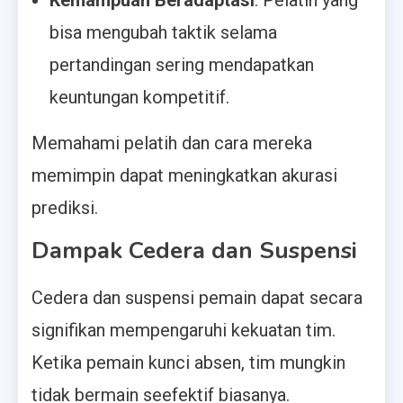
bisa mengubah taktik selama
pertandingan sering mendapatkan
keuntungan kompetitif.
Memahami pelatih dan cara mereka
memimpin dapat meningkatkan akurasi
prediksi.
Dampak Cedera dan Suspensi
Cedera dan suspensi pemain dapat secara
signifikan mempengaruhi kekuatan tim.
Ketika pemain kunci absen, tim mungkin
tidak bermain seefektif biasanya.