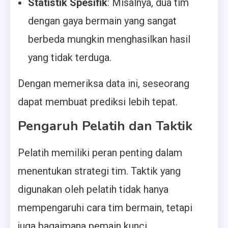
Statistik Spesifik
: Misalnya, dua tim
dengan gaya bermain yang sangat
berbeda mungkin menghasilkan hasil
yang tidak terduga.
Dengan memeriksa data ini, seseorang
dapat membuat prediksi lebih tepat.
Pengaruh Pelatih dan Taktik
Pelatih memiliki peran penting dalam
menentukan strategi tim. Taktik yang
digunakan oleh pelatih tidak hanya
mempengaruhi cara tim bermain, tetapi
juga bagaimana pemain kunci