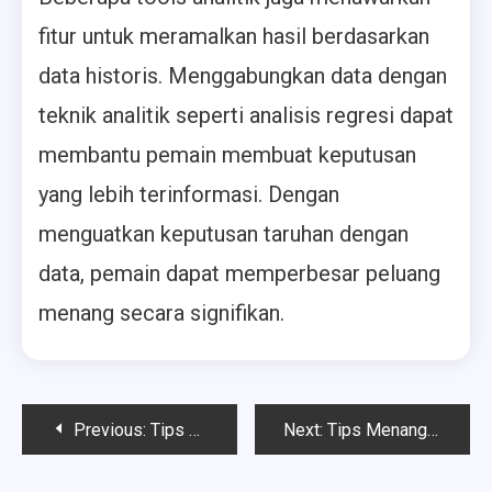
fitur untuk meramalkan hasil berdasarkan
data historis. Menggabungkan data dengan
teknik analitik seperti analisis regresi dapat
membantu pemain membuat keputusan
yang lebih terinformasi. Dengan
menguatkan keputusan taruhan dengan
data, pemain dapat memperbesar peluang
menang secara signifikan.
Post
Previous:
Tips Menang Judi Basket Terpercaya untuk Pemula: Strategi dan Teknik Unggul
Next:
Tips Menang Judi Basket Terpercaya Modal Kecil Hasil Maksimal untuk Pemain Cerdas
navigation