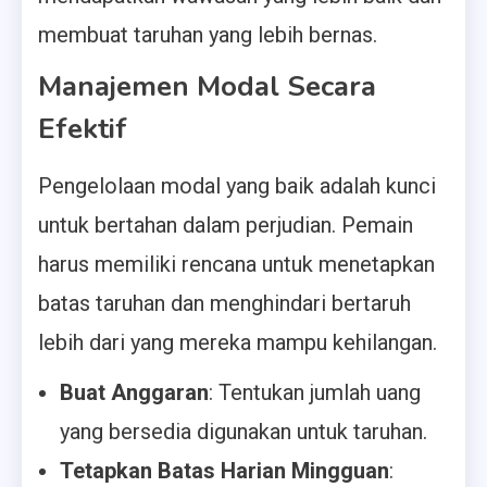
membuat taruhan yang lebih bernas.
Manajemen Modal Secara
Efektif
Pengelolaan modal yang baik adalah kunci
untuk bertahan dalam perjudian. Pemain
harus memiliki rencana untuk menetapkan
batas taruhan dan menghindari bertaruh
lebih dari yang mereka mampu kehilangan.
Buat Anggaran
: Tentukan jumlah uang
yang bersedia digunakan untuk taruhan.
Tetapkan Batas Harian Mingguan
: