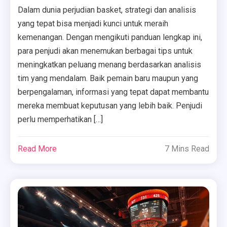
Dalam dunia perjudian basket, strategi dan analisis
yang tepat bisa menjadi kunci untuk meraih
kemenangan. Dengan mengikuti panduan lengkap ini,
para penjudi akan menemukan berbagai tips untuk
meningkatkan peluang menang berdasarkan analisis
tim yang mendalam. Baik pemain baru maupun yang
berpengalaman, informasi yang tepat dapat membantu
mereka membuat keputusan yang lebih baik. Penjudi
perlu memperhatikan […]
Read More
7 Mins Read