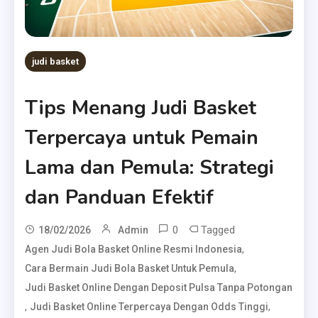
judi basket
Tips Menang Judi Basket
Terpercaya untuk Pemain
Lama dan Pemula: Strategi
dan Panduan Efektif
0
Tagged
18/02/2026
Admin
,
Agen Judi Bola Basket Online Resmi Indonesia
,
Cara Bermain Judi Bola Basket Untuk Pemula
Judi Basket Online Dengan Deposit Pulsa Tanpa Potongan
,
,
Judi Basket Online Terpercaya Dengan Odds Tinggi