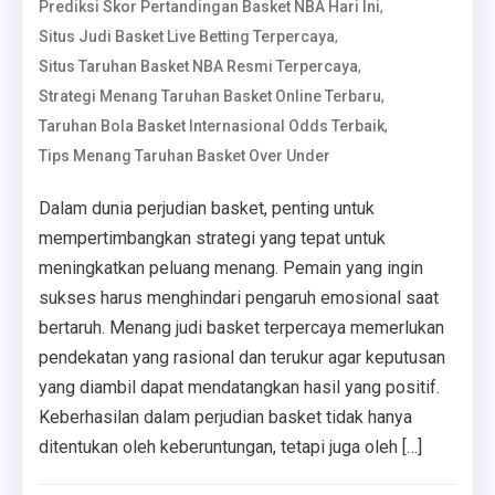
,
Prediksi Skor Pertandingan Basket NBA Hari Ini
,
Situs Judi Basket Live Betting Terpercaya
,
Situs Taruhan Basket NBA Resmi Terpercaya
,
Strategi Menang Taruhan Basket Online Terbaru
,
Taruhan Bola Basket Internasional Odds Terbaik
Tips Menang Taruhan Basket Over Under
Dalam dunia perjudian basket, penting untuk
mempertimbangkan strategi yang tepat untuk
meningkatkan peluang menang. Pemain yang ingin
sukses harus menghindari pengaruh emosional saat
bertaruh. Menang judi basket terpercaya memerlukan
pendekatan yang rasional dan terukur agar keputusan
yang diambil dapat mendatangkan hasil yang positif.
Keberhasilan dalam perjudian basket tidak hanya
ditentukan oleh keberuntungan, tetapi juga oleh […]