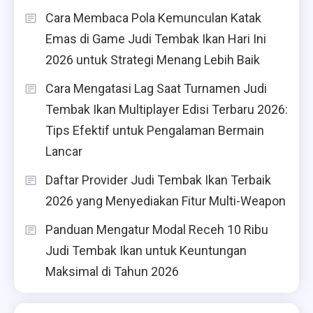
Cara Membaca Pola Kemunculan Katak
Emas di Game Judi Tembak Ikan Hari Ini
2026 untuk Strategi Menang Lebih Baik
Cara Mengatasi Lag Saat Turnamen Judi
Tembak Ikan Multiplayer Edisi Terbaru 2026:
Tips Efektif untuk Pengalaman Bermain
Lancar
Daftar Provider Judi Tembak Ikan Terbaik
2026 yang Menyediakan Fitur Multi-Weapon
Panduan Mengatur Modal Receh 10 Ribu
Judi Tembak Ikan untuk Keuntungan
Maksimal di Tahun 2026