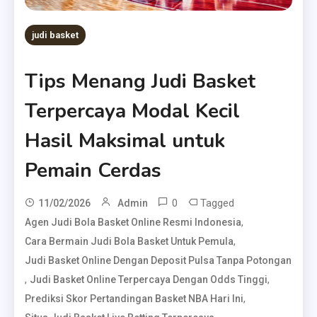
judi basket
Tips Menang Judi Basket
Terpercaya Modal Kecil
Hasil Maksimal untuk
Pemain Cerdas
0
Tagged
11/02/2026
Admin
,
Agen Judi Bola Basket Online Resmi Indonesia
,
Cara Bermain Judi Bola Basket Untuk Pemula
Judi Basket Online Dengan Deposit Pulsa Tanpa Potongan
,
,
Judi Basket Online Terpercaya Dengan Odds Tinggi
,
Prediksi Skor Pertandingan Basket NBA Hari Ini