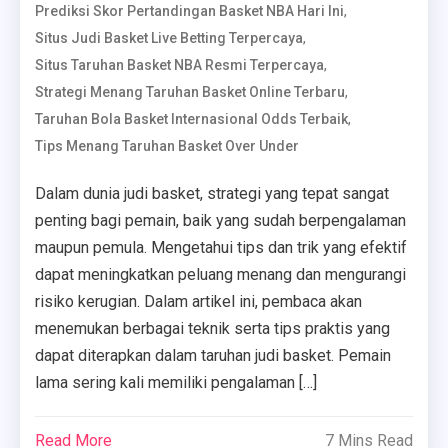
,
Prediksi Skor Pertandingan Basket NBA Hari Ini
,
Situs Judi Basket Live Betting Terpercaya
,
Situs Taruhan Basket NBA Resmi Terpercaya
,
Strategi Menang Taruhan Basket Online Terbaru
,
Taruhan Bola Basket Internasional Odds Terbaik
Tips Menang Taruhan Basket Over Under
Dalam dunia judi basket, strategi yang tepat sangat
penting bagi pemain, baik yang sudah berpengalaman
maupun pemula. Mengetahui tips dan trik yang efektif
dapat meningkatkan peluang menang dan mengurangi
risiko kerugian. Dalam artikel ini, pembaca akan
menemukan berbagai teknik serta tips praktis yang
dapat diterapkan dalam taruhan judi basket. Pemain
lama sering kali memiliki pengalaman […]
Read More
7 Mins Read