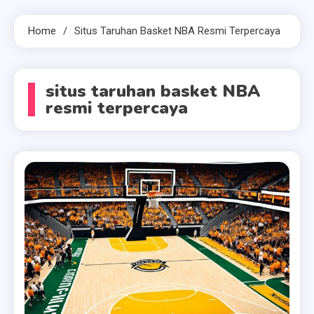
Home
Situs Taruhan Basket NBA Resmi Terpercaya
situs taruhan basket NBA
resmi terpercaya