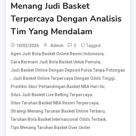
Menang Judi Basket
Terpercaya Dengan Analisis
Tim Yang Mendalam
0
Tagged
10/02/2026
Admin
,
Agen Judi Bola Basket Online Resmi Indonesia
,
Cara Bermain Judi Bola Basket Untuk Pemula
Judi Basket Online Dengan Deposit Pulsa Tanpa Potongan
,
,
Judi Basket Online Terpercaya Dengan Odds Tinggi
,
Prediksi Skor Pertandingan Basket NBA Hari Ini
,
Situs Judi Basket Live Betting Terpercaya
,
Situs Taruhan Basket NBA Resmi Terpercaya
,
Strategi Menang Taruhan Basket Online Terbaru
,
Taruhan Bola Basket Internasional Odds Terbaik
Tips Menang Taruhan Basket Over Under