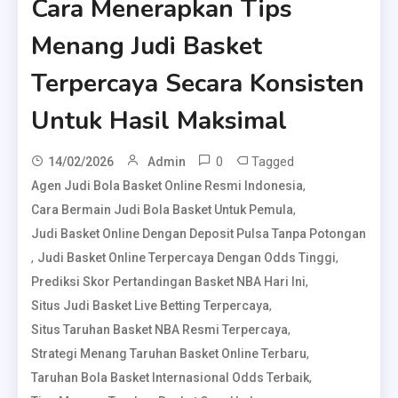
Cara Menerapkan Tips
Menang Judi Basket
Terpercaya Secara Konsisten
Untuk Hasil Maksimal
0
Tagged
14/02/2026
Admin
,
Agen Judi Bola Basket Online Resmi Indonesia
,
Cara Bermain Judi Bola Basket Untuk Pemula
Judi Basket Online Dengan Deposit Pulsa Tanpa Potongan
,
,
Judi Basket Online Terpercaya Dengan Odds Tinggi
,
Prediksi Skor Pertandingan Basket NBA Hari Ini
,
Situs Judi Basket Live Betting Terpercaya
,
Situs Taruhan Basket NBA Resmi Terpercaya
,
Strategi Menang Taruhan Basket Online Terbaru
,
Taruhan Bola Basket Internasional Odds Terbaik