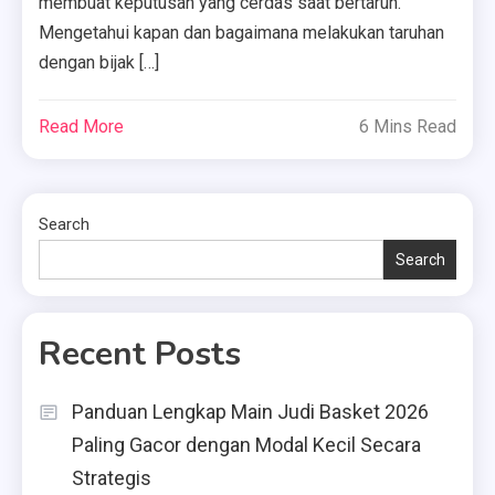
membuat keputusan yang cerdas saat bertaruh.
Mengetahui kapan dan bagaimana melakukan taruhan
dengan bijak […]
Read More
6 Mins Read
Search
Search
Recent Posts
Panduan Lengkap Main Judi Basket 2026
Paling Gacor dengan Modal Kecil Secara
Strategis