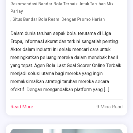
Rekomendasi Bandar Bola Terbaik Untuk Taruhan Mix
Parlay
,
Situs Bandar Bola Resmi Dengan Promo Harian
Dalam dunia taruhan sepak bola, terutama di Liga
Eropa, informasi akurat dan terkini sangatlah penting.
Aktor dalam industri ini selalu mencari cara untuk
meningkatkan peluang mereka dalam menebak hasil
yang tepat. Agen Bola Last Goal Scorer Online Terbaik
menjadi solusi utama bagi mereka yang ingin
memaksimalkan strategi taruhan mereka secara
efektif. Dengan mengandalkan platform yang […]
Read More
9 Mins Read