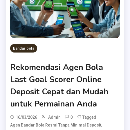
bandar bola
Rekomendasi Agen Bola
Last Goal Scorer Online
Deposit Cepat dan Mudah
untuk Permainan Anda
0
Tagged
16/03/2026
Admin
,
Agen Bandar Bola Resmi Tanpa Minimal Deposit