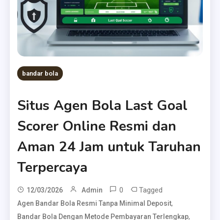
bandar bola
Situs Agen Bola Last Goal
Scorer Online Resmi dan
Aman 24 Jam untuk Taruhan
Terpercaya
0
Tagged
12/03/2026
Admin
,
Agen Bandar Bola Resmi Tanpa Minimal Deposit
,
Bandar Bola Dengan Metode Pembayaran Terlengkap