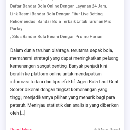
,
Daftar Bandar Bola Online Dengan Layanan 24 Jam
,
Link Resmi Bandar Bola Dengan Fitur Live Betting
Rekomendasi Bandar Bola Terbaik Untuk Taruhan Mix
Parlay
,
Situs Bandar Bola Resmi Dengan Promo Harian
Dalam dunia taruhan olahraga, terutama sepak bola,
memahami strategi yang dapat meningkatkan peluang
kemenangan sangat penting. Banyak penjudi kini
beralih ke platform online untuk mendapatkan
informasi terkini dan tips efektif. Agen Bola Last Goal
Scorer dikenal dengan tingkat kemenangan yang
tinggi, menjadikannya pilihan yang menarik bagi para
petaruh. Meninjau statistik dan analisis yang diberikan
oleh […]
Read More
6 Mins Read