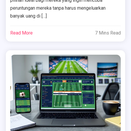
pilihan ideal bagi mereka yang ingin mencoba
peruntungan mereka tanpa harus mengeluarkan
banyak uang di […]
Read More
7 Mins Read