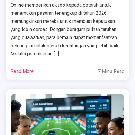
Online memberikan akses kepada petaruh untuk
menemukan pasaran terlengkap di tahun 2026,
memungkinkan mereka untuk membuat keputusan
yang lebih cerdas. Dengan beragam pilihan taruhan
yang ditawarkan, para pemain dapat memanfaatkan
peluang ini untuk meraih keuntungan yang lebih baik.
Melalui pemahaman […]
Read More
7 Mins Read