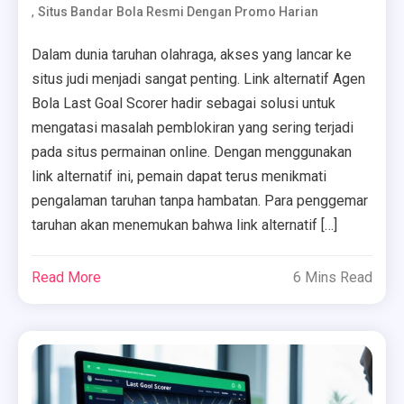
,
Situs Bandar Bola Resmi Dengan Promo Harian
Dalam dunia taruhan olahraga, akses yang lancar ke
situs judi menjadi sangat penting. Link alternatif Agen
Bola Last Goal Scorer hadir sebagai solusi untuk
mengatasi masalah pemblokiran yang sering terjadi
pada situs permainan online. Dengan menggunakan
link alternatif ini, pemain dapat terus menikmati
pengalaman taruhan tanpa hambatan. Para penggemar
taruhan akan menemukan bahwa link alternatif […]
Read More
6 Mins Read