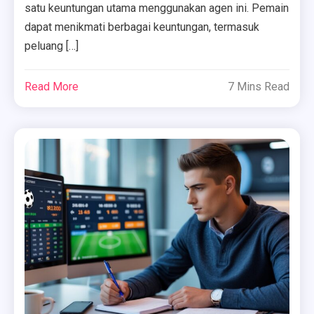
satu keuntungan utama menggunakan agen ini. Pemain
dapat menikmati berbagai keuntungan, termasuk
peluang […]
Read More
7 Mins Read