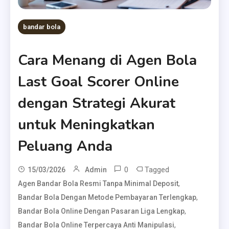
bandar bola
Cara Menang di Agen Bola
Last Goal Scorer Online
dengan Strategi Akurat
untuk Meningkatkan
Peluang Anda
0
Tagged
15/03/2026
Admin
,
Agen Bandar Bola Resmi Tanpa Minimal Deposit
,
Bandar Bola Dengan Metode Pembayaran Terlengkap
,
Bandar Bola Online Dengan Pasaran Liga Lengkap
,
Bandar Bola Online Terpercaya Anti Manipulasi