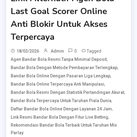
Last Goal Scorer Online
Anti Blokir Untuk Akses
Terpercaya
0
Tagged
18/03/2026
Admin
,
Agen Bandar Bola Resmi Tanpa Minimal Deposit
,
Bandar Bola Dengan Metode Pembayaran Terlengkap
,
Bandar Bola Online Dengan Pasaran Liga Lengkap
,
Bandar Bola Online Terpercaya Anti Manipulasi
,
Bandar Bola Resmi Dengan Statistik Pertandingan Akurat
,
Bandar Bola Terpercaya Untuk Taruhan Piala Dunia
,
Daftar Bandar Bola Online Dengan Layanan 24 Jam
,
Link Resmi Bandar Bola Dengan Fitur Live Betting
Rekomendasi Bandar Bola Terbaik Untuk Taruhan Mix
Parlay