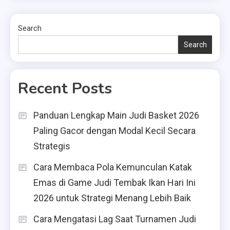
Search
Search
Recent Posts
Panduan Lengkap Main Judi Basket 2026
Paling Gacor dengan Modal Kecil Secara
Strategis
Cara Membaca Pola Kemunculan Katak
Emas di Game Judi Tembak Ikan Hari Ini
2026 untuk Strategi Menang Lebih Baik
Cara Mengatasi Lag Saat Turnamen Judi