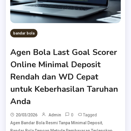
bandar bola
Agen Bola Last Goal Scorer
Online Minimal Deposit
Rendah dan WD Cepat
untuk Keberhasilan Taruhan
Anda
0
Tagged
20/03/2026
Admin
,
Agen Bandar Bola Resmi Tanpa Minimal Deposit
,
Bandar Bola Dengan Metode Pembayaran Terlengkap