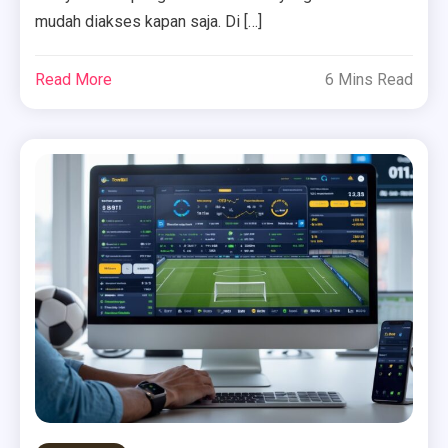
mudah diakses kapan saja. Di […]
Read More
6 Mins Read