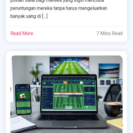
pilihan ideal bagi mereka yang ingin mencoba
peruntungan mereka tanpa harus mengeluarkan
banyak uang di […]
Read More
7 Mins Read