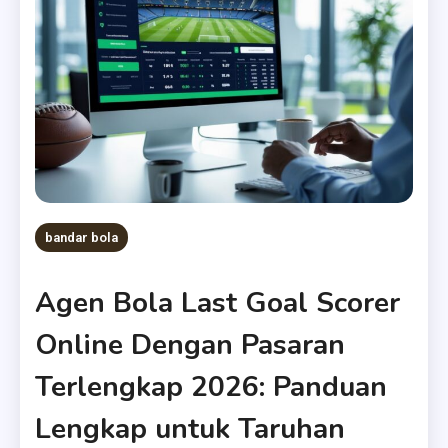
bandar bola
Agen Bola Last Goal Scorer
Online Dengan Pasaran
Terlengkap 2026: Panduan
Lengkap untuk Taruhan