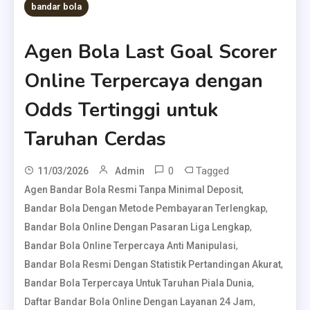
bandar bola
Agen Bola Last Goal Scorer
Online Terpercaya dengan
Odds Tertinggi untuk
Taruhan Cerdas
0
Tagged
11/03/2026
Admin
,
Agen Bandar Bola Resmi Tanpa Minimal Deposit
,
Bandar Bola Dengan Metode Pembayaran Terlengkap
,
Bandar Bola Online Dengan Pasaran Liga Lengkap
,
Bandar Bola Online Terpercaya Anti Manipulasi
,
Bandar Bola Resmi Dengan Statistik Pertandingan Akurat
,
Bandar Bola Terpercaya Untuk Taruhan Piala Dunia
,
Daftar Bandar Bola Online Dengan Layanan 24 Jam