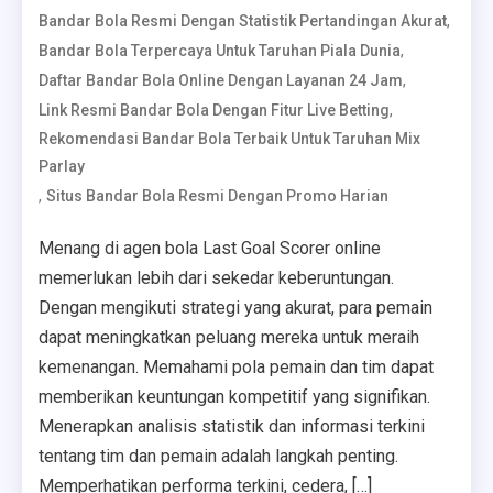
,
Bandar Bola Resmi Dengan Statistik Pertandingan Akurat
,
Bandar Bola Terpercaya Untuk Taruhan Piala Dunia
,
Daftar Bandar Bola Online Dengan Layanan 24 Jam
,
Link Resmi Bandar Bola Dengan Fitur Live Betting
Rekomendasi Bandar Bola Terbaik Untuk Taruhan Mix
Parlay
,
Situs Bandar Bola Resmi Dengan Promo Harian
Menang di agen bola Last Goal Scorer online
memerlukan lebih dari sekedar keberuntungan.
Dengan mengikuti strategi yang akurat, para pemain
dapat meningkatkan peluang mereka untuk meraih
kemenangan. Memahami pola pemain dan tim dapat
memberikan keuntungan kompetitif yang signifikan.
Menerapkan analisis statistik dan informasi terkini
tentang tim dan pemain adalah langkah penting.
Memperhatikan performa terkini, cedera, […]