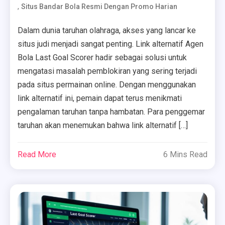
,
Situs Bandar Bola Resmi Dengan Promo Harian
Dalam dunia taruhan olahraga, akses yang lancar ke
situs judi menjadi sangat penting. Link alternatif Agen
Bola Last Goal Scorer hadir sebagai solusi untuk
mengatasi masalah pemblokiran yang sering terjadi
pada situs permainan online. Dengan menggunakan
link alternatif ini, pemain dapat terus menikmati
pengalaman taruhan tanpa hambatan. Para penggemar
taruhan akan menemukan bahwa link alternatif […]
Read More
6 Mins Read