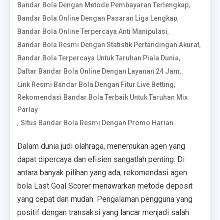
,
Bandar Bola Dengan Metode Pembayaran Terlengkap
,
Bandar Bola Online Dengan Pasaran Liga Lengkap
,
Bandar Bola Online Terpercaya Anti Manipulasi
,
Bandar Bola Resmi Dengan Statistik Pertandingan Akurat
,
Bandar Bola Terpercaya Untuk Taruhan Piala Dunia
,
Daftar Bandar Bola Online Dengan Layanan 24 Jam
,
Link Resmi Bandar Bola Dengan Fitur Live Betting
Rekomendasi Bandar Bola Terbaik Untuk Taruhan Mix
Parlay
,
Situs Bandar Bola Resmi Dengan Promo Harian
Dalam dunia judi olahraga, menemukan agen yang
dapat dipercaya dan efisien sangatlah penting. Di
antara banyak pilihan yang ada, rekomendasi agen
bola Last Goal Scorer menawarkan metode deposit
yang cepat dan mudah. Pengalaman pengguna yang
positif dengan transaksi yang lancar menjadi salah