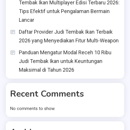
Tembak Ikan Multiplayer Edisi Terbaru 2026:
Tips Efektif untuk Pengalaman Bermain
Lancar
Daftar Provider Judi Tembak Ikan Terbaik
2026 yang Menyediakan Fitur Multi-Weapon
Panduan Mengatur Modal Receh 10 Ribu
Judi Tembak Ikan untuk Keuntungan
Maksimal di Tahun 2026
Recent Comments
No comments to show.