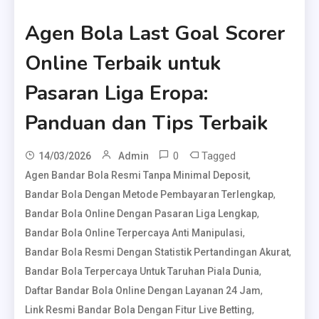
Agen Bola Last Goal Scorer
Online Terbaik untuk
Pasaran Liga Eropa:
Panduan dan Tips Terbaik
0
Tagged
14/03/2026
Admin
,
Agen Bandar Bola Resmi Tanpa Minimal Deposit
,
Bandar Bola Dengan Metode Pembayaran Terlengkap
,
Bandar Bola Online Dengan Pasaran Liga Lengkap
,
Bandar Bola Online Terpercaya Anti Manipulasi
,
Bandar Bola Resmi Dengan Statistik Pertandingan Akurat
,
Bandar Bola Terpercaya Untuk Taruhan Piala Dunia
,
Daftar Bandar Bola Online Dengan Layanan 24 Jam
,
Link Resmi Bandar Bola Dengan Fitur Live Betting