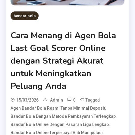
bandar bola
Cara Menang di Agen Bola
Last Goal Scorer Online
dengan Strategi Akurat
untuk Meningkatkan
Peluang Anda
0
Tagged
15/03/2026
Admin
,
Agen Bandar Bola Resmi Tanpa Minimal Deposit
,
Bandar Bola Dengan Metode Pembayaran Terlengkap
,
Bandar Bola Online Dengan Pasaran Liga Lengkap
,
Bandar Bola Online Terpercaya Anti Manipulasi