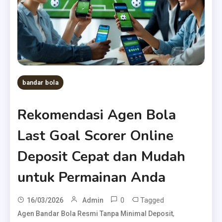
bandar bola
Rekomendasi Agen Bola
Last Goal Scorer Online
Deposit Cepat dan Mudah
untuk Permainan Anda
0
Tagged
16/03/2026
Admin
,
Agen Bandar Bola Resmi Tanpa Minimal Deposit