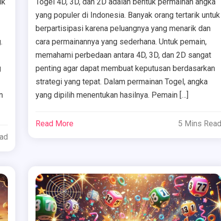
ik
Togel 4D, 3D, dan 2D adalah bentuk permainan angka
yang populer di Indonesia. Banyak orang tertarik untuk
berpartisipasi karena peluangnya yang menarik dan
.
cara permainannya yang sederhana. Untuk pemain,
memahami perbedaan antara 4D, 3D, dan 2D sangat
g
penting agar dapat membuat keputusan berdasarkan
strategi yang tepat. Dalam permainan Togel, angka
n
yang dipilih menentukan hasilnya. Pemain […]
Read More
5 Mins Rea
ead