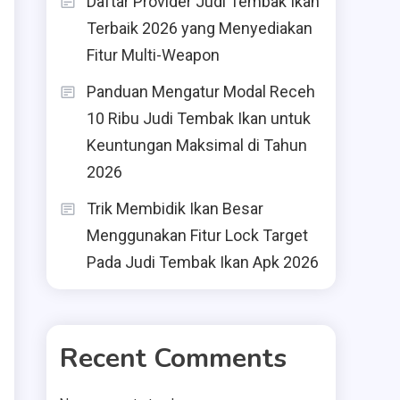
Daftar Provider Judi Tembak Ikan
Terbaik 2026 yang Menyediakan
Fitur Multi-Weapon
Panduan Mengatur Modal Receh
10 Ribu Judi Tembak Ikan untuk
Keuntungan Maksimal di Tahun
2026
Trik Membidik Ikan Besar
Menggunakan Fitur Lock Target
Pada Judi Tembak Ikan Apk 2026
Recent Comments