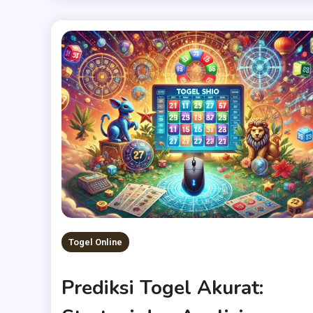
Togel Online
Prediksi Togel Akurat: