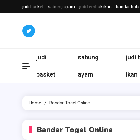
Skip
judi basket
sabung ayam
judi tembak ikan
bandar bola
to
content
judi
sabung
judi
basket
ayam
ikan
Home
Bandar Togel Online
Bandar Togel Online