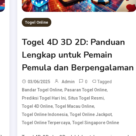
Togel Online
Togel 4D 3D 2D: Panduan
Lengkap untuk Pemain
Pemula dan Berpengalaman
0
Tagged
03/06/2025
Admin
,
,
Bandar Togel Online
Pasaran Togel Online
,
,
Prediksi Togel Hari Ini
Situs Togel Resmi
,
,
Togel 4D Online
Togel Macau Online
,
,
Togel Online Indonesia
Togel Online Jackpot
,
Togel Online Terpercaya
Togel Singapore Online