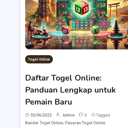
Togel Online
Daftar Togel Online:
Panduan Lengkap untuk
Pemain Baru
0
Tagged
02/06/2025
Admin
,
,
Bandar Togel Online
Pasaran Togel Online