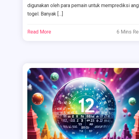
digunakan oleh para pemain untuk memprediksi ang
togel. Banyak […]
Read More
6 Mins R