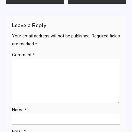
navigation
Leave a Reply
Your email address will not be published.
Required fields
are marked
*
Comment
*
Name
*
Email
*