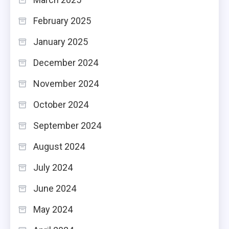
February 2025
January 2025
December 2024
November 2024
October 2024
September 2024
August 2024
July 2024
June 2024
May 2024