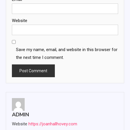
Website
Save my name, email, and website in this browser for
the next time I comment.
ADMIN
Website
https://joanhallhovey.com