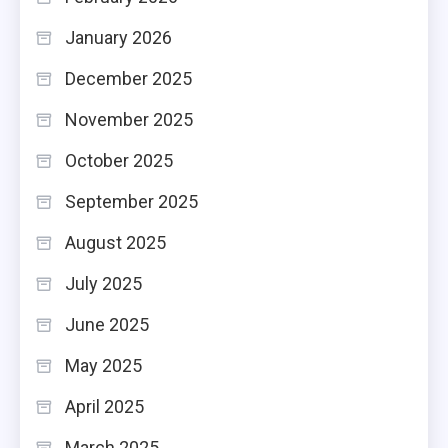
January 2026
December 2025
November 2025
October 2025
September 2025
August 2025
July 2025
June 2025
May 2025
April 2025
March 2025