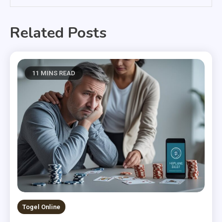
Related Posts
11 MINS READ
Togel Online