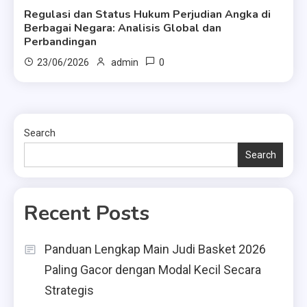
Regulasi dan Status Hukum Perjudian Angka di
Berbagai Negara: Analisis Global dan
Perbandingan
0
23/06/2026
admin
Search
Search
Recent Posts
Panduan Lengkap Main Judi Basket 2026
Paling Gacor dengan Modal Kecil Secara
Strategis