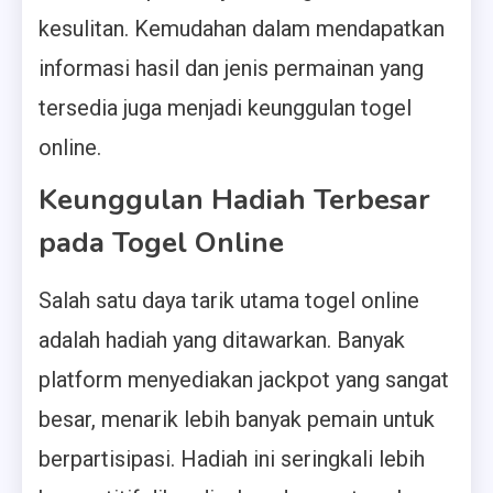
kesulitan. Kemudahan dalam mendapatkan
informasi hasil dan jenis permainan yang
tersedia juga menjadi keunggulan togel
online.
Keunggulan Hadiah Terbesar
pada Togel Online
Salah satu daya tarik utama togel online
adalah hadiah yang ditawarkan. Banyak
platform menyediakan jackpot yang sangat
besar, menarik lebih banyak pemain untuk
berpartisipasi. Hadiah ini seringkali lebih