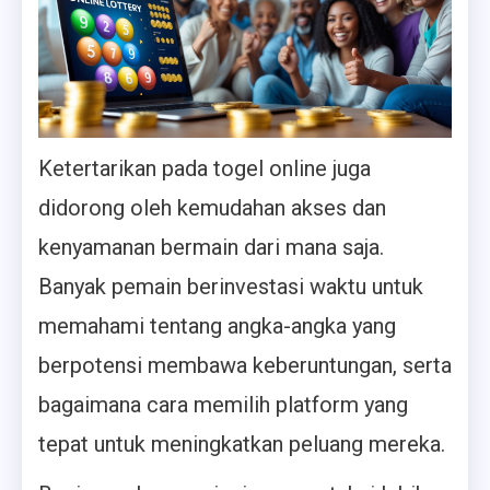
Ketertarikan pada togel online juga
didorong oleh kemudahan akses dan
kenyamanan bermain dari mana saja.
Banyak pemain berinvestasi waktu untuk
memahami tentang angka-angka yang
berpotensi membawa keberuntungan, serta
bagaimana cara memilih platform yang
tepat untuk meningkatkan peluang mereka.