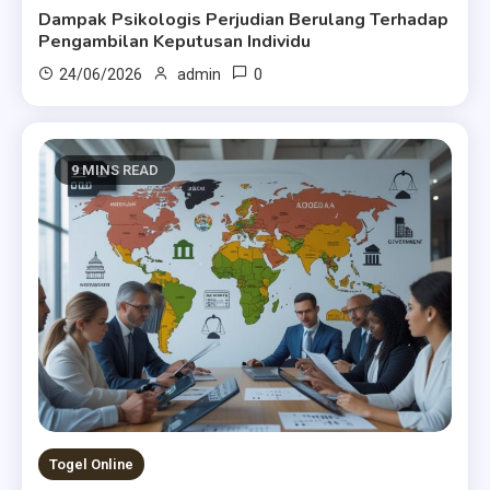
Dampak Psikologis Perjudian Berulang Terhadap
Pengambilan Keputusan Individu
0
24/06/2026
admin
9 MINS READ
Togel Online