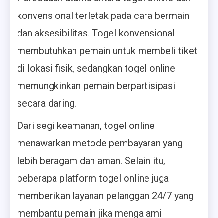
konvensional terletak pada cara bermain
dan aksesibilitas. Togel konvensional
membutuhkan pemain untuk membeli tiket
di lokasi fisik, sedangkan togel online
memungkinkan pemain berpartisipasi
secara daring.
Dari segi keamanan, togel online
menawarkan metode pembayaran yang
lebih beragam dan aman. Selain itu,
beberapa platform togel online juga
memberikan layanan pelanggan 24/7 yang
membantu pemain jika mengalami