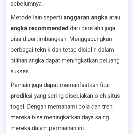
sebelumnya.
Metode lain seperti
anggaran angka
atau
angka recommended
dari para ahli juga
bisa dipertimbangkan. Menggabungkan
berbagai teknik dan tetap disiplin dalam
pilihan angka dapat meningkatkan peluang
sukses.
Pemain juga dapat memanfaatkan fitur
prediksi
yang sering disediakan oleh situs
togel. Dengan memahami pola dan tren,
mereka bisa meningkatkan daya saing
mereka dalam permainan ini.