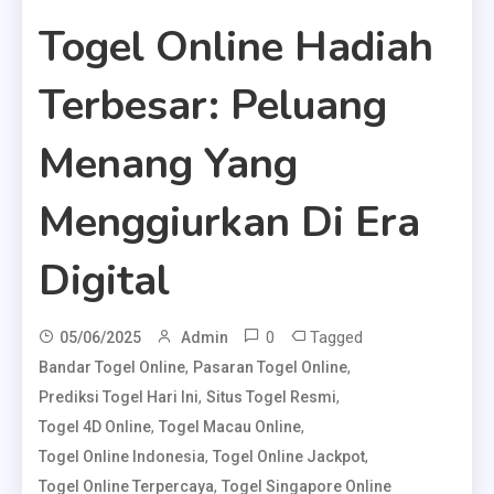
Togel Online Hadiah
Terbesar: Peluang
Menang Yang
Menggiurkan Di Era
Digital
0
Tagged
05/06/2025
Admin
,
,
Bandar Togel Online
Pasaran Togel Online
,
,
Prediksi Togel Hari Ini
Situs Togel Resmi
,
,
Togel 4D Online
Togel Macau Online
,
,
Togel Online Indonesia
Togel Online Jackpot
,
Togel Online Terpercaya
Togel Singapore Online