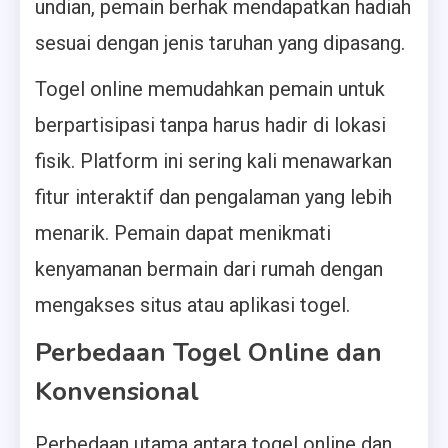
undian, pemain berhak mendapatkan hadiah
sesuai dengan jenis taruhan yang dipasang.
Togel online memudahkan pemain untuk
berpartisipasi tanpa harus hadir di lokasi
fisik. Platform ini sering kali menawarkan
fitur interaktif dan pengalaman yang lebih
menarik. Pemain dapat menikmati
kenyamanan bermain dari rumah dengan
mengakses situs atau aplikasi togel.
Perbedaan Togel Online dan
Konvensional
Perbedaan utama antara togel online dan