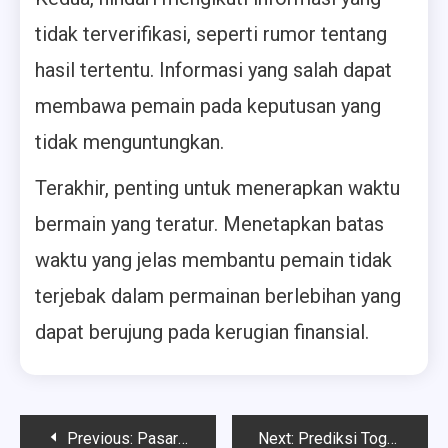
tidak terverifikasi, seperti rumor tentang
hasil tertentu. Informasi yang salah dapat
membawa pemain pada keputusan yang
tidak menguntungkan.
Terakhir, penting untuk menerapkan waktu
bermain yang teratur. Menetapkan batas
waktu yang jelas membantu pemain tidak
terjebak dalam permainan berlebihan yang
dapat berujung pada kerugian finansial.
Post
Previous:
Pasaran Togel Lengkap: Panduan Menang dan Strategi Terbaik
Next:
Prediksi Togel Akurat: Strategi dan Analisis Terpercaya untuk Menang