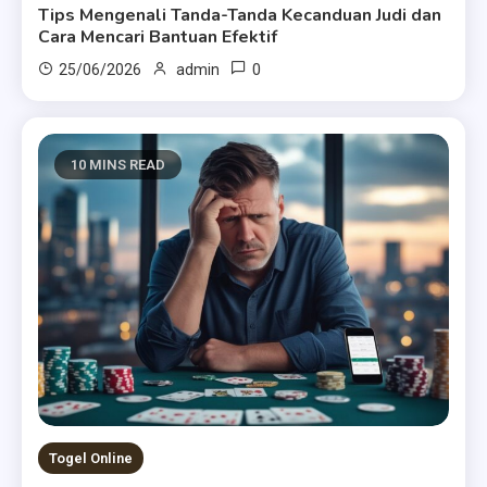
Tips Mengenali Tanda-Tanda Kecanduan Judi dan
Cara Mencari Bantuan Efektif
0
25/06/2026
admin
10 MINS READ
Togel Online