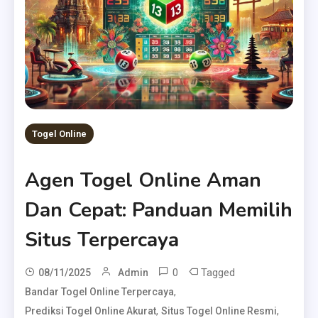
Togel Online
Agen Togel Online Aman
Dan Cepat: Panduan Memilih
Situs Terpercaya
0
Tagged
08/11/2025
Admin
,
Bandar Togel Online Terpercaya
,
,
Prediksi Togel Online Akurat
Situs Togel Online Resmi