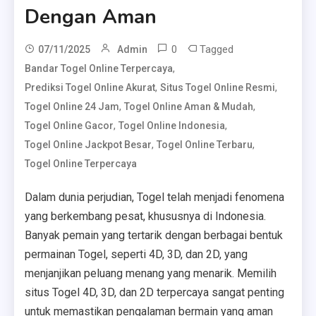
Dengan Aman
0
Tagged
07/11/2025
Admin
,
Bandar Togel Online Terpercaya
,
,
Prediksi Togel Online Akurat
Situs Togel Online Resmi
,
,
Togel Online 24 Jam
Togel Online Aman & Mudah
,
,
Togel Online Gacor
Togel Online Indonesia
,
,
Togel Online Jackpot Besar
Togel Online Terbaru
Togel Online Terpercaya
Dalam dunia perjudian, Togel telah menjadi fenomena
yang berkembang pesat, khususnya di Indonesia.
Banyak pemain yang tertarik dengan berbagai bentuk
permainan Togel, seperti 4D, 3D, dan 2D, yang
menjanjikan peluang menang yang menarik. Memilih
situs Togel 4D, 3D, dan 2D terpercaya sangat penting
untuk memastikan pengalaman bermain yang aman