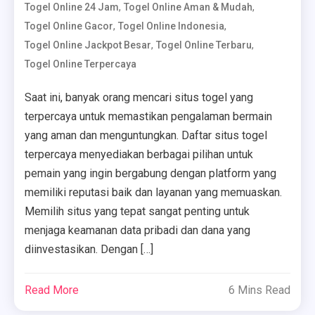
,
,
Togel Online 24 Jam
Togel Online Aman & Mudah
,
,
Togel Online Gacor
Togel Online Indonesia
,
,
Togel Online Jackpot Besar
Togel Online Terbaru
Togel Online Terpercaya
Saat ini, banyak orang mencari situs togel yang
terpercaya untuk memastikan pengalaman bermain
yang aman dan menguntungkan. Daftar situs togel
terpercaya menyediakan berbagai pilihan untuk
pemain yang ingin bergabung dengan platform yang
memiliki reputasi baik dan layanan yang memuaskan.
Memilih situs yang tepat sangat penting untuk
menjaga keamanan data pribadi dan dana yang
diinvestasikan. Dengan […]
Read More
6 Mins Read