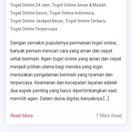
,
,
Togel Online 24 Jam
Togel Online Aman & Mudah
,
,
Togel Online Gacor
Togel Online Indonesia
,
,
Togel Online Jackpot Besar
Togel Online Terbaru
Togel Online Terpercaya
Dengan semakin populernya permainan togel online,
banyak pemain mencari cara yang aman dan cepat
untuk bermain. Agen togel online yang aman dan cepat
menjadi pilihan utama bagi mereka yang ingin
merasakan pengalaman bermain yang nyaman dan
terpercaya. Keamanan dan kecepatan layanan adalah
dua aspek penting yang harus dipertimbangkan saat
memilih agen. Dalam dunia digital, banyaknya […]
Read More
7 Mins Read