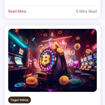
Read More
6 Mins Read
Togel Online