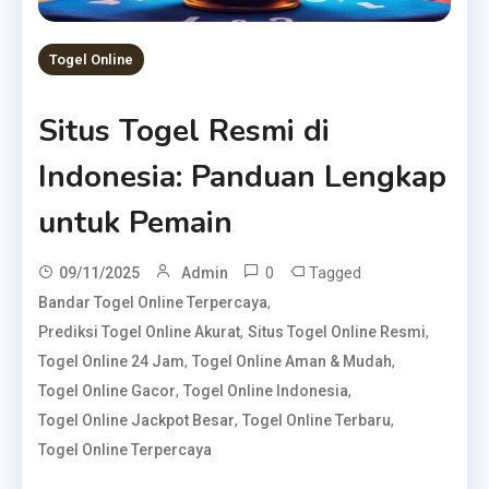
Togel Online
Situs Togel Resmi di
Indonesia: Panduan Lengkap
untuk Pemain
0
Tagged
09/11/2025
Admin
,
Bandar Togel Online Terpercaya
,
,
Prediksi Togel Online Akurat
Situs Togel Online Resmi
,
,
Togel Online 24 Jam
Togel Online Aman & Mudah
,
,
Togel Online Gacor
Togel Online Indonesia
,
,
Togel Online Jackpot Besar
Togel Online Terbaru
Togel Online Terpercaya