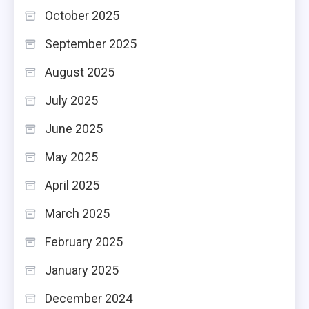
October 2025
September 2025
August 2025
July 2025
June 2025
May 2025
April 2025
March 2025
February 2025
January 2025
December 2024