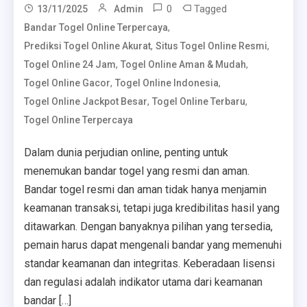
0
Tagged
13/11/2025
Admin
,
Bandar Togel Online Terpercaya
,
,
Prediksi Togel Online Akurat
Situs Togel Online Resmi
,
,
Togel Online 24 Jam
Togel Online Aman & Mudah
,
,
Togel Online Gacor
Togel Online Indonesia
,
,
Togel Online Jackpot Besar
Togel Online Terbaru
Togel Online Terpercaya
Dalam dunia perjudian online, penting untuk
menemukan bandar togel yang resmi dan aman.
Bandar togel resmi dan aman tidak hanya menjamin
keamanan transaksi, tetapi juga kredibilitas hasil yang
ditawarkan. Dengan banyaknya pilihan yang tersedia,
pemain harus dapat mengenali bandar yang memenuhi
standar keamanan dan integritas. Keberadaan lisensi
dan regulasi adalah indikator utama dari keamanan
bandar […]