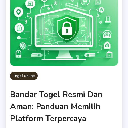
Togel Online
Bandar Togel Resmi Dan
Aman: Panduan Memilih
Platform Terpercaya